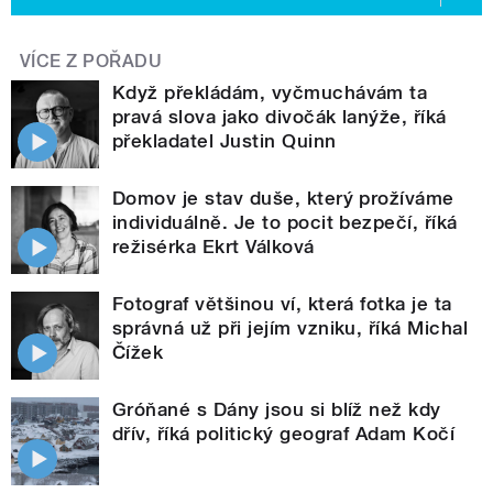
VÍCE Z POŘADU
Když překládám, vyčmuchávám ta
pravá slova jako divočák lanýže, říká
překladatel Justin Quinn
Domov je stav duše, který prožíváme
individuálně. Je to pocit bezpečí, říká
režisérka Ekrt Válková
Fotograf většinou ví, která fotka je ta
správná už při jejím vzniku, říká Michal
Čížek
Gróňané s Dány jsou si blíž než kdy
dřív, říká politický geograf Adam Kočí