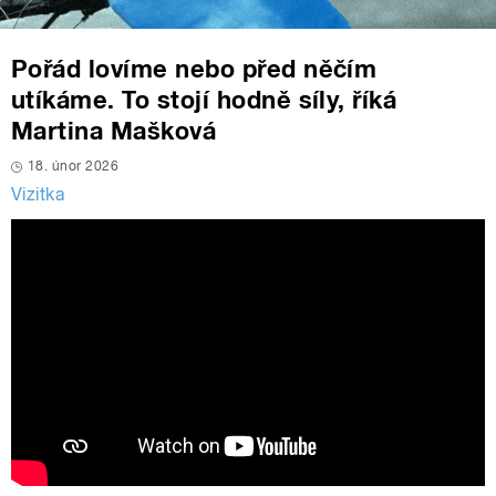
Pořád lovíme nebo před něčím
utíkáme. To stojí hodně síly, říká
Martina Mašková
18. únor 2026
Vizitka