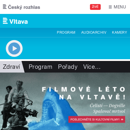
Přejít k hlavnímu obsahu
MENU
ŽIVĚ
PROGRAM
AUDIOARCHIV
KAMERY
Zdraví
Program
Pořady
Více
…