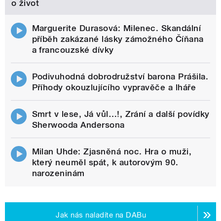
o život
Marguerite Durasová: Milenec. Skandální
příběh zakázané lásky zámožného Číňana
a francouzské dívky
Podivuhodná dobrodružství barona Prášila.
Příhody okouzlujícího vypravěče a lháře
Smrt v lese, Já vůl…!, Zrání a další povídky
Sherwooda Andersona
Milan Uhde: Zjasněná noc. Hra o muži,
který neuměl spát, k autorovým 90.
narozeninám
Jak nás naladíte na DABu