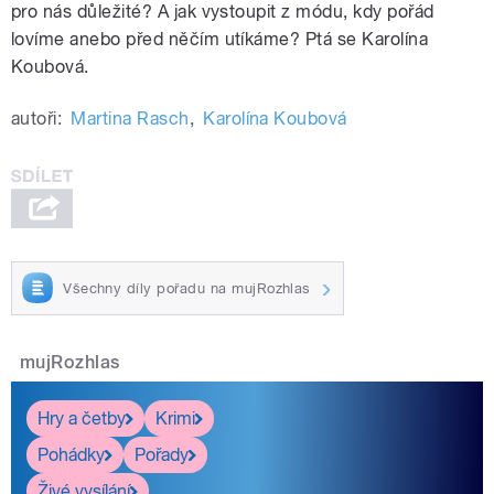
pro nás důležité? A jak vystoupit z módu, kdy pořád
lovíme anebo před něčím utíkáme? Ptá se Karolína
Koubová.
autoři:
Martina Rasch
,
Karolína Koubová
Všechny díly pořadu na mujRozhlas
mujRozhlas
Hry a četby
Krimi
Pohádky
Pořady
Živé vysílání