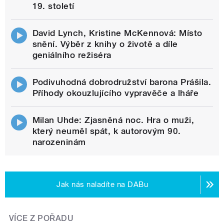
19. století
David Lynch, Kristine McKennová: Místo
snění. Výběr z knihy o životě a díle
geniálního režiséra
Podivuhodná dobrodružství barona Prášila.
Příhody okouzlujícího vypravěče a lháře
Milan Uhde: Zjasněná noc. Hra o muži,
který neuměl spát, k autorovým 90.
narozeninám
Jak nás naladíte na DABu
VÍCE Z POŘADU