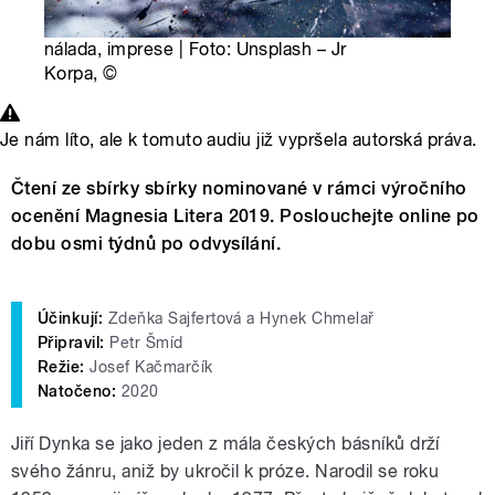
nálada, imprese | Foto: Unsplash – Jr
Korpa,
©
Je nám líto, ale k tomuto audiu již vypršela autorská práva.
Čtení ze sbírky sbírky nominované v rámci výročního
ocenění Magnesia Litera 2019. Poslouchejte online po
dobu osmi týdnů po odvysílání.
Účinkují:
Zdeňka Sajfertová a Hynek Chmelař
Připravil:
Petr Šmíd
Režie:
Josef Kačmarčík
Natočeno:
2020
Jiří Dynka se jako jeden z mála českých básníků drží
svého žánru, aniž by ukročil k próze. Narodil se roku