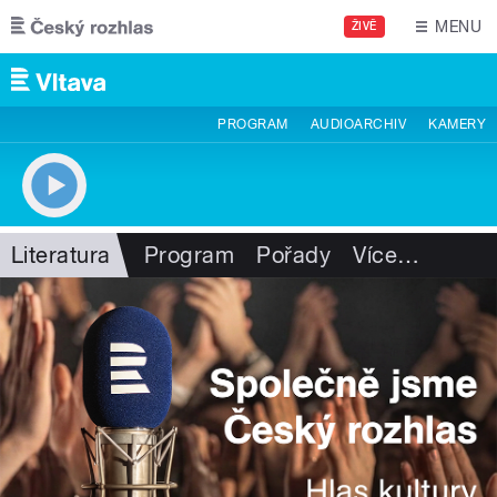
Přejít k hlavnímu obsahu
MENU
ŽIVĚ
PROGRAM
AUDIOARCHIV
KAMERY
Literatura
Program
Pořady
Více
…