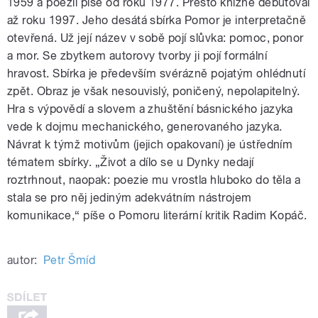
1959 a poezii píše od roku 1977. Přesto knižně debutoval
až roku 1997. Jeho desátá sbírka Pomor je interpretačně
otevřená. Už její název v sobě pojí slůvka: pomoc, ponor
a mor. Se zbytkem autorovy tvorby ji pojí formální
hravost. Sbírka je především svérázně pojatým ohlédnutí
zpět. Obraz je však nesouvislý, poničený, nepolapitelný.
Hra s výpovědí a slovem a zhuštění básnického jazyka
vede k dojmu mechanického, generovaného jazyka.
Návrat k týmž motivům (jejich opakovaní) je ústředním
tématem sbírky.
„
Život a dílo se u Dynky nedají
roztrhnout, naopak: poezie mu vrostla hluboko do těla a
stala se pro něj jediným adekvátním nástrojem
komunikace,
“
píše o Pomoru literární kritik Radim Kopáč.
autor:
Petr Šmíd