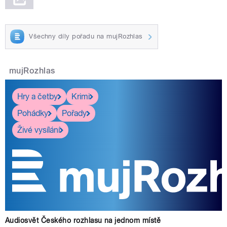
Všechny díly pořadu na mujRozhlas
mujRozhlas
Hry a četby
Krimi
Pohádky
Pořady
Živé vysílání
Audiosvět Českého rozhlasu na jednom místě