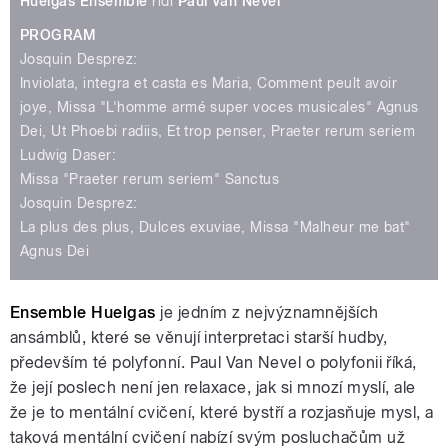
Huelgas Ensemble
řídí
Paul Van Nevel
PROGRAM
Josquin Desprez:
Inviolata, integra et casta es Maria, Comment peult avoir
joye, Missa "L'homme armé super voces musicales" Agnus
Dei, Ut Phoebi radiis, Et trop penser, Praeter rerum seriem
Ludwig Daser:
Missa "Praeter rerum seriem" Sanctus
Josquin Desprez:
La plus des plus, Dulces exuviae, Missa "Malheur me bat"
Agnus Dei
Ensemble Huelgas
je jedním z nejvýznamnějších
ansámblů, které se věnují interpretaci starší hudby,
především té polyfonní. Paul Van Nevel o polyfonii říká,
že její poslech není jen relaxace, jak si mnozí myslí, ale
že je to mentální cvičení, které bystří a rozjasňuje mysl, a
taková mentální cvičení nabízí svým posluchačům už