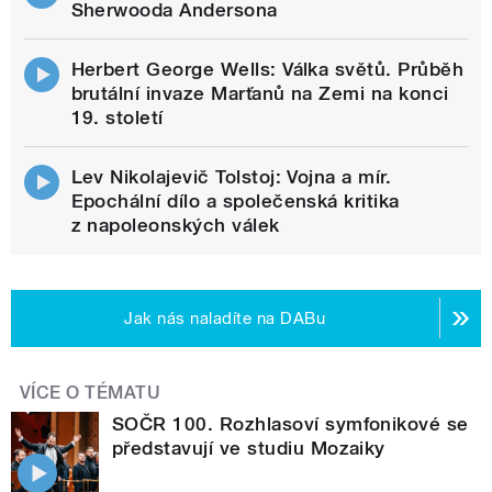
Sherwooda Andersona
Herbert George Wells: Válka světů. Průběh
brutální invaze Marťanů na Zemi na konci
19. století
Lev Nikolajevič Tolstoj: Vojna a mír.
Epochální dílo a společenská kritika
z napoleonských válek
Jak nás naladíte na DABu
VÍCE O TÉMATU
SOČR 100. Rozhlasoví symfonikové se
představují ve studiu Mozaiky