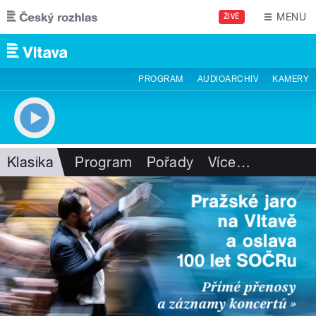
Přejít k hlavnímu obsahu
MENU
ŽIVĚ
PROGRAM
AUDIOARCHIV
KAMERY
Klasika
Program
Pořady
Více
…