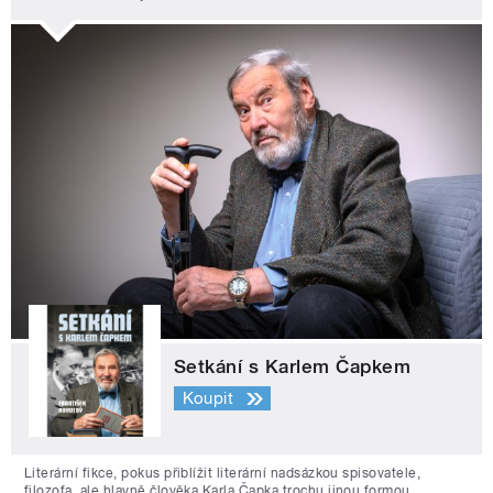
Setkání s Karlem Čapkem
Koupit
Literární fikce, pokus přiblížit literární nadsázkou spisovatele,
filozofa, ale hlavně člověka Karla Čapka trochu jinou formou.