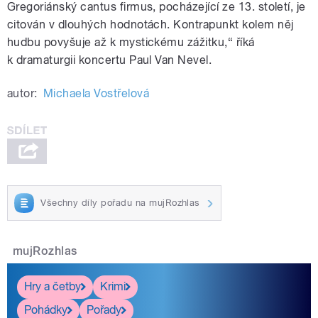
Gregoriánský cantus firmus, pocházející ze 13. století, je
citován v dlouhých hodnotách. Kontrapunkt kolem něj
hudbu povyšuje až k mystickému zážitku,“ říká
k dramaturgii koncertu Paul Van Nevel.
autor:
Michaela Vostřelová
Všechny díly pořadu na mujRozhlas
mujRozhlas
Hry a četby
Krimi
Pohádky
Pořady