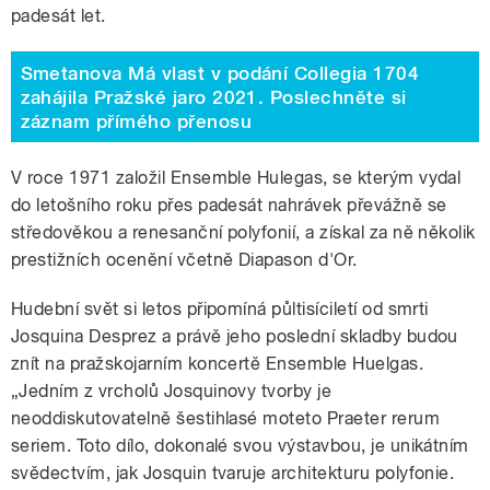
padesát let.
Smetanova Má vlast v podání Collegia 1704
zahájila Pražské jaro 2021. Poslechněte si
záznam přímého přenosu
V roce 1971 založil Ensemble Hulegas, se kterým vydal
do letošního roku přes padesát nahrávek převážně se
středověkou a renesanční polyfonií, a získal za ně několik
prestižních ocenění včetně Diapason d'Or.
Hudební svět si letos připomíná půltisíciletí od smrti
Josquina Desprez a právě jeho poslední skladby budou
znít na pražskojarním koncertě Ensemble Huelgas.
„Jedním z vrcholů Josquinovy tvorby je
neoddiskutovatelně šestihlasé moteto Praeter rerum
seriem. Toto dílo, dokonalé svou výstavbou, je unikátním
svědectvím, jak Josquin tvaruje architekturu polyfonie.