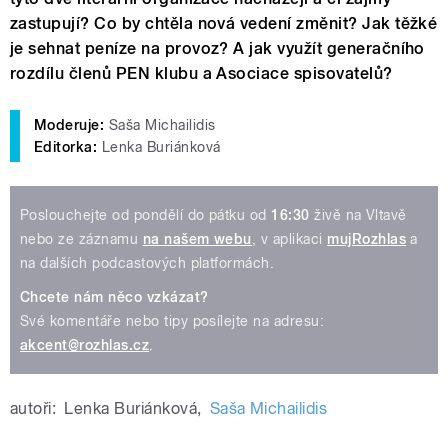
zastupují? Co by chtěla nová vedení změnit? Jak těžké
je sehnat peníze na provoz? A jak využít generačního
rozdílu členů PEN klubu a Asociace spisovatelů?
Moderuje:
Saša Michailidis
Editorka:
Lenka Buriánková
Poslouchejte od pondělí do pátku od
16:30
živě na Vltavě
nebo ze záznamu
na našem webu
, v aplikaci
mujRozhlas
a
na dalších podcastových platformách.
Chcete nám něco vzkázat?
Své komentáře nebo tipy posílejte na adresu:
akcent@rozhlas.cz
.
autoři:
Lenka Buriánková
,
Saša Michailidis