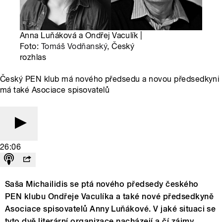
Anna Luňáková a Ondřej Vaculík |
Foto:
Tomáš Vodňanský
, Český
rozhlas
Český PEN klub má nového předsedu a novou předsedkyni
má také Asociace spisovatelů
26:06
Saša Michailidis se ptá nového předsedy českého
PEN klubu Ondřeje Vaculíka a také nové předsedkyně
Asociace spisovatelů Anny Luňákové. V jaké situaci se
tyto dvě literární organizace nacházejí a čí zájmy