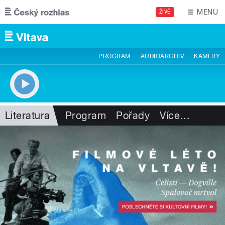
Přejít k hlavnímu obsahu
MENU
ŽIVĚ
PROGRAM
AUDIOARCHIV
KAMERY
Literatura
Program
Pořady
Více
…