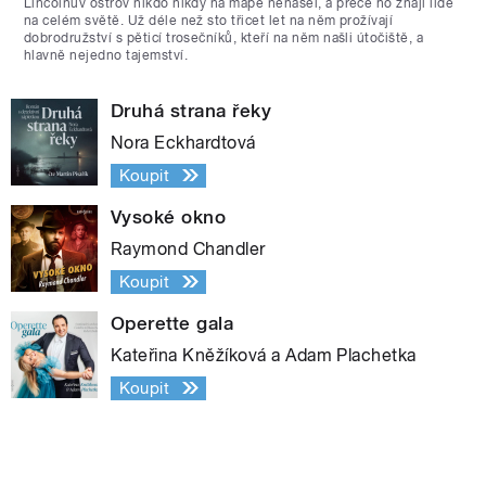
Lincolnův ostrov nikdo nikdy na mapě nenašel, a přece ho znají lidé
na celém světě. Už déle než sto třicet let na něm prožívají
dobrodružství s pěticí trosečníků, kteří na něm našli útočiště, a
hlavně nejedno tajemství.
Druhá strana řeky
Nora Eckhardtová
Koupit
Vysoké okno
Raymond Chandler
Koupit
Operette gala
Kateřina Kněžíková a Adam Plachetka
Koupit