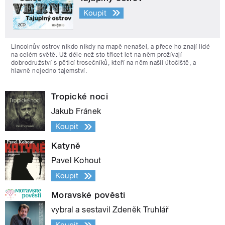
Koupit
Lincolnův ostrov nikdo nikdy na mapě nenašel, a přece ho znají lidé
na celém světě. Už déle než sto třicet let na něm prožívají
dobrodružství s pěticí trosečníků, kteří na něm našli útočiště, a
hlavně nejedno tajemství.
Tropické noci
Jakub Fránek
Koupit
Katyně
Pavel Kohout
Koupit
Moravské pověsti
vybral a sestavil Zdeněk Truhlář