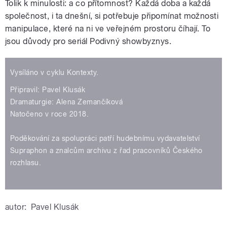
Tolik k minulosti: a co přítomnost? Každá doba a každá
společnost, i ta dnešní, si potřebuje připomínat možnosti
manipulace, které na ni ve veřejném prostoru číhají. To
jsou důvody pro seriál Podivný showbyznys.
Vysíláno v cyklu Kontexty.
Připravil: Pavel Klusák
Dramaturgie: Alena Zemančíková
Natočeno v roce 2018.
Poděkování za spolupráci patří hudebnímu vydavatelství
Supraphon a znalcům archivu z řad pracovníků Českého
rozhlasu.
autor:
Pavel Klusák