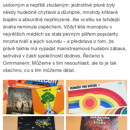
usilovným a nepříliš zkušeným: jednotlivé písně byly
někdy hudebně chytlavé a důvtipné, mnohdy křiklavě
loajální a absurdně nepřirozené. Ale vcelku se tehdejší
snaha neminula úspěchem. Vždyť léta monopolu v
největších médiích se stala pevným pilířem popularity
mnoha tváří a jejich soundu – a představa o tom, že
právě takhle má vypadat mainstreamová hudební zábava,
setrvává v části společnosti dodnes. Řečeno s
Cimrmanem: Můžeme s tím nesouhlasit, ale to je tak
všechno, co s tím můžeme dělat.