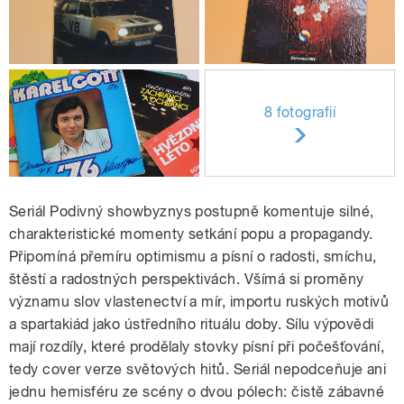
8 fotografií
Seriál Podivný showbyznys postupně komentuje silné,
charakteristické momenty setkání popu a propagandy.
Připomíná přemíru optimismu a písní o radosti, smíchu,
štěstí a radostných perspektivách. Všímá si proměny
významu slov vlastenectví a mír, importu ruských motivů
a spartakiád jako ústředního rituálu doby. Sílu výpovědi
mají rozdíly, které prodělaly stovky písní při počešťování,
tedy cover verze světových hitů. Seriál nepodceňuje ani
jednu hemisféru ze scény o dvou pólech: čistě zábavné