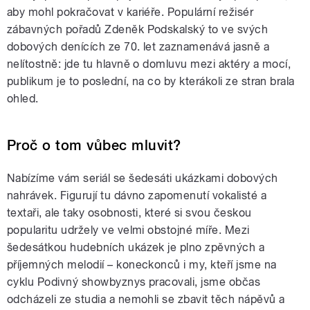
aby mohl pokračovat v kariéře. Populární režisér
zábavných pořadů Zdeněk Podskalský to ve svých
dobových denících ze 70. let zaznamenává jasně a
nelítostně: jde tu hlavně o domluvu mezi aktéry a mocí,
publikum je to poslední, na co by kterákoli ze stran brala
ohled.
Proč o tom vůbec mluvit?
Nabízíme vám seriál se šedesáti ukázkami dobových
nahrávek. Figurují tu dávno zapomenutí vokalisté a
textaři, ale taky osobnosti, které si svou českou
popularitu udržely ve velmi obstojné míře. Mezi
šedesátkou hudebních ukázek je plno zpěvných a
příjemných melodií – koneckonců i my, kteří jsme na
cyklu Podivný showbyznys pracovali, jsme občas
odcházeli ze studia a nemohli se zbavit těch nápěvů a