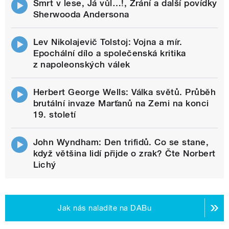
Smrt v lese, Já vůl…!, Zrání a další povídky
Sherwooda Andersona
Lev Nikolajevič Tolstoj: Vojna a mír.
Epochální dílo a společenská kritika
z napoleonských válek
Herbert George Wells: Válka světů. Průběh
brutální invaze Marťanů na Zemi na konci
19. století
John Wyndham: Den trifidů. Co se stane,
když většina lidí přijde o zrak? Čte Norbert
Lichý
Jak nás naladíte na DABu