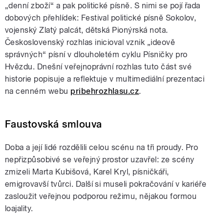
„denní zboží“ a pak politické písně. S nimi se pojí řada
dobových přehlídek: Festival politické písně Sokolov,
vojenský Zlatý palcát, dětská Pionýrská nota.
Československý rozhlas inicioval vznik „ideově
správných“ písní v dlouholetém cyklu Písničky pro
Hvězdu. Dnešní veřejnoprávní rozhlas tuto část své
historie popisuje a reflektuje v multimediální prezentaci
na cenném webu
pribehrozhlasu.cz
.
Faustovská smlouva
Doba a její lidé rozdělili celou scénu na tři proudy. Pro
nepřizpůsobivé se veřejný prostor uzavřel: ze scény
zmizeli Marta Kubišová, Karel Kryl, písničkáři,
emigrovavší tvůrci. Další si museli pokračování v kariéře
zasloužit veřejnou podporou režimu, nějakou formou
loajality.