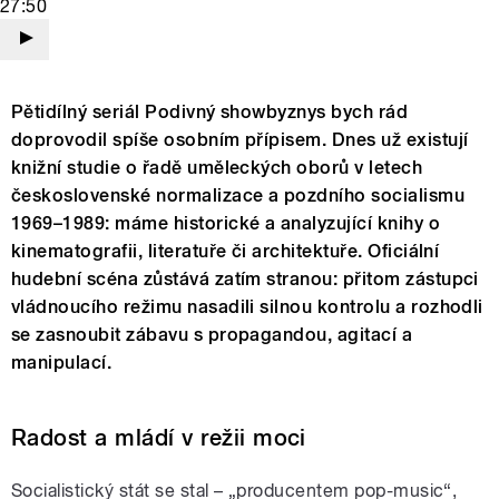
27:50
Pětidílný seriál Podivný showbyznys bych rád
doprovodil spíše osobním přípisem. Dnes už existují
knižní studie o řadě uměleckých oborů v letech
československé normalizace a pozdního socialismu
1969–1989: máme historické a analyzující knihy o
kinematografii, literatuře či architektuře. Oficiální
hudební scéna zůstává zatím stranou: přitom zástupci
vládnoucího režimu nasadili silnou kontrolu a rozhodli
se zasnoubit zábavu s propagandou, agitací a
manipulací.
Radost a mládí v režii moci
Socialistický stát se stal – „producentem pop-music“,