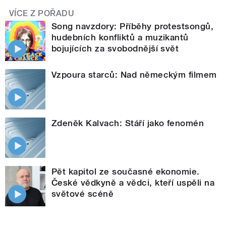
VÍCE Z POŘADU
Song navzdory: Příběhy protestsongů,
hudebních konfliktů a muzikantů
bojujících za svobodnější svět
Vzpoura starců: Nad německým filmem
Zdeněk Kalvach: Stáří jako fenomén
Pět kapitol ze současné ekonomie.
České vědkyně a vědci, kteří uspěli na
světové scéně