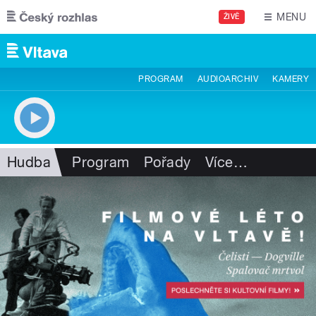
Přejít k hlavnímu obsahu
MENU
ŽIVĚ
PROGRAM
AUDIOARCHIV
KAMERY
Hudba
Program
Pořady
Více
…