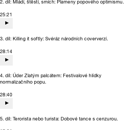
2. díl: Mládí, štěstí, smích: Plameny popového optimismu.
25:21
3. díl: Killing it softly: Svéráz národních coververzí.
28:14
4. díl: Úder Zlatým palcátem: Festivalové hlídky
normalizačního popu.
28:40
5. díl: Terorista nebo turista: Dobové tance s cenzurou.