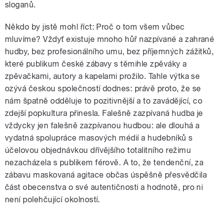
sloganů.
Někdo by jistě mohl říct: Proč o tom všem vůbec
mluvíme? Vždyť existuje mnoho hůř nazpívané a zahrané
hudby, bez profesionálního umu, bez příjemných zážitků,
které publikum české zábavy s těmihle zpěváky a
zpěvačkami, autory a kapelami prožilo. Tahle výtka se
ozývá českou společností dodnes: právě proto, že se
nám špatně odděluje to pozitivnější a to zavádějící, co
zdejší popkultura přinesla. Falešně zazpívaná hudba je
vždycky jen falešně zazpívanou hudbou: ale dlouhá a
vydatná spolupráce masových médií a hudebníků s
účelovou objednávkou dřívějšího totalitního režimu
nezacházela s publikem férově. A to, že tendenční, za
zábavu maskovaná agitace občas úspěšně přesvědčila
část obecenstva o své autentičnosti a hodnotě, pro ni
není polehčující okolností.