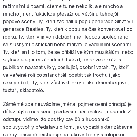
režimními úlitbami, čteme tu ne několik, ale mnoho a
mnoho jmen, faktickou převážnou většinu tehdejší
popové scény. Ty, kteří začínali u popu generace Sinatry i
generace Beatles. Ty, kteří k popu na čas konvertovali od
rocku, ty, kteří v jiných dobách měli leccos společného
se slušnými písničkáři nebo malými divadelními scénami.
Ty, kteří snili o tom, že se přiblíží velkým muzikálům, nebo
stylové eleganci západních hvězd, nebo že dokáží s
publikem navázat vřelý, posilující, osobní vztah. Ty, kteří
ve veřejné roli popstar chtěli obstát tak trochu i jako
sexsymbol, i ty, kteří zůstávali skrytí jako dramaturgové,
textaři, skladatelé.
Záměrně zde neuvádíme jména: pojmenování principů je
důležitější a náš seriál především líčí události, nesoudí. Z
odstupu vidíme, že desítky bavičů a hudebníků
spoluvytvořily představu o tom, jak vypadá aktér zábavné
scény: pasivně přistupuje na takové formy spolupráce,