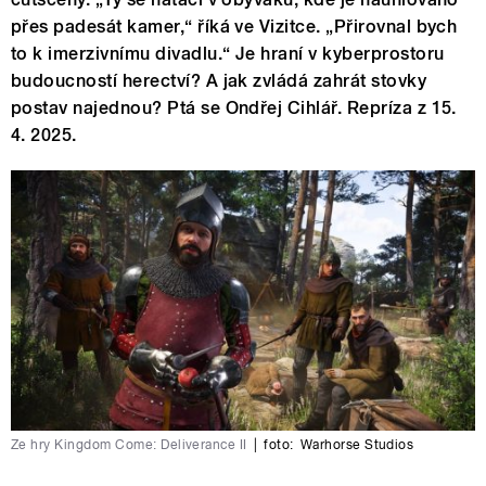
přes padesát kamer,“ říká ve Vizitce. „Přirovnal bych
to k imerzivnímu divadlu.“ Je hraní v kyberprostoru
budoucností herectví? A jak zvládá zahrát stovky
postav najednou? Ptá se Ondřej Cihlář. Repríza z 15.
4. 2025.
Ze hry Kingdom Come: Deliverance II
|
foto:
Warhorse Studios