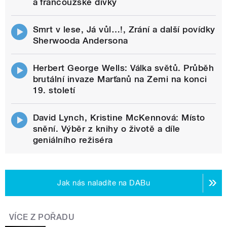
a francouzské dívky
Smrt v lese, Já vůl…!, Zrání a další povídky
Sherwooda Andersona
Herbert George Wells: Válka světů. Průběh
brutální invaze Marťanů na Zemi na konci
19. století
David Lynch, Kristine McKennová: Místo
snění. Výběr z knihy o životě a díle
geniálního režiséra
Jak nás naladíte na DABu
VÍCE Z POŘADU