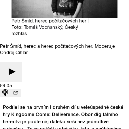
Petr Šmíd, herec počítačových her |
Foto:
Tomáš Vodňanský
, Český
rozhlas
Petr Šmíd, herec a herec počítačových her. Moderuje
Ondřej Cihlář
59:05
Podílel se na prvním i druhém dílu veleúspěšné české
hry Kingdome Come: Deliverence. Obor digitálního
herectví je podle něj daleko širší než jednotlivé
cutscény. „Ty se natáčí v obýváku, kde je naúhlováno