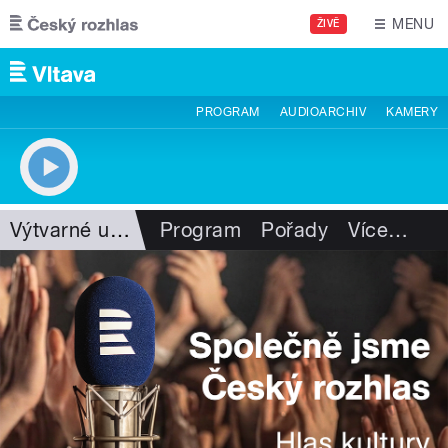
Přejít k hlavnímu obsahu
MENU
ŽIVĚ
PROGRAM
AUDIOARCHIV
KAMERY
Výtvarné umění
Program
Pořady
Více
…