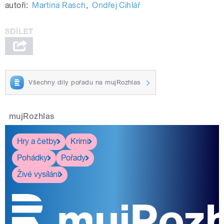
autoři:
Martina Rasch
,
Ondřej Cihlář
Všechny díly pořadu na mujRozhlas
mujRozhlas
Hry a četby
Krimi
Pohádky
Pořady
Živé vysílání