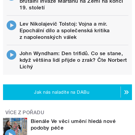
brutální invaze Marťanů na Zemi na konci
19. století
Lev Nikolajevič Tolstoj: Vojna a mír.
Epochální dílo a společenská kritika
z napoleonských válek
John Wyndham: Den trifidů. Co se stane,
když většina lidí přijde o zrak? Čte Norbert
Lichý
Jak nás naladíte na DABu
VÍCE Z POŘADU
Bienále Ve věci umění hledá nové
podoby péče