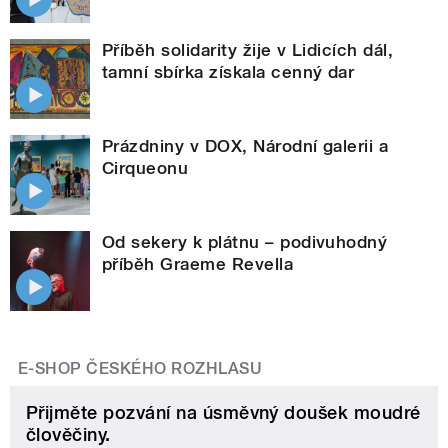
Příběh solidarity žije v Lidicích dál,
tamní sbírka získala cenný dar
Prázdniny v DOX, Národní galerii a
Cirqueonu
Od sekery k plátnu – podivuhodný
příběh Graeme Revella
E-SHOP ČESKÉHO ROZHLASU
Přijměte pozvání na úsměvný doušek moudré
člověčiny.