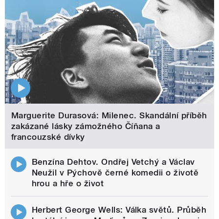
Marguerite Durasová: Milenec. Skandální příběh
zakázané lásky zámožného Číňana a
francouzské dívky
Benzína Dehtov. Ondřej Vetchý a Václav
Neužil v Pýchově černé komedii o životě
hrou a hře o život
Herbert George Wells: Válka světů. Průběh