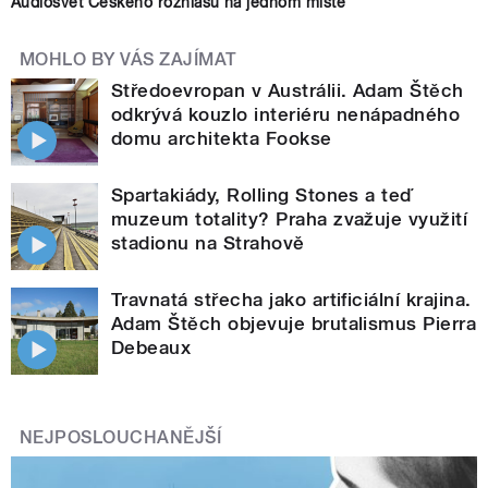
Audiosvět Českého rozhlasu na jednom místě
MOHLO BY VÁS ZAJÍMAT
Středoevropan v Austrálii. Adam Štěch
odkrývá kouzlo interiéru nenápadného
domu architekta Fookse
Spartakiády, Rolling Stones a teď
muzeum totality? Praha zvažuje využití
stadionu na Strahově
Travnatá střecha jako artificiální krajina.
Adam Štěch objevuje brutalismus Pierra
Debeaux
NEJPOSLOUCHANĚJŠÍ