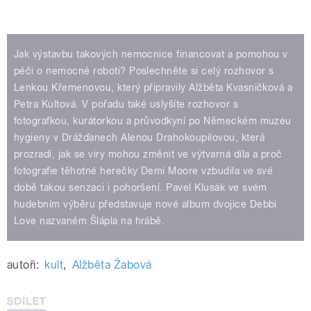
Jak výstavbu takových nemocnice financovat a pomohou v
péči o nemocné roboti? Poslechněte si celý rozhovor s
Lenkou Křemenovou, který připravily Alžběta Kvasničková a
Petra Kultová. V pořadu také uslyšíte rozhovor s
fotografkou, kurátorkou a průvodkyní po Německém muzeu
hygieny v Drážďanech Alenou Drahokoupilovou, která
prozradí, jak se viry mohou změnit ve výtvarná díla a proč
fotografie těhotné herečky Demi Moore vzbudila ve své
době takou senzaci i pohoršení. Pavel Klusák ve svém
hudebním výběru představuje nové album dvojice Debbi
Love nazvaném Šlápla na hrábě.
autoři:
kult
,
Alžběta Žabová