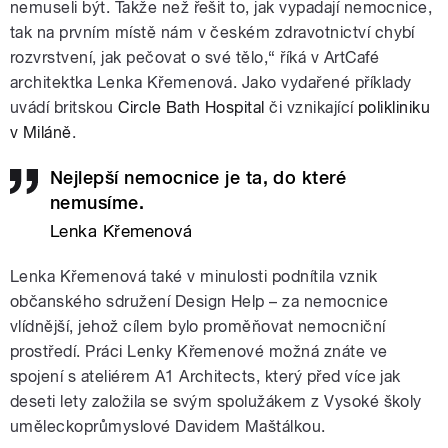
nemuseli být. Takže než řešit to, jak vypadají nemocnice,
tak na prvním místě nám v českém zdravotnictví chybí
rozvrstvení, jak pečovat o své tělo,“ říká v ArtCafé
architektka Lenka Křemenová. Jako vydařené příklady
uvádí britskou
Circle Bath Hospital
či vznikající
polikliniku
v Miláně
.
Nejlepší nemocnice je ta, do které
nemusíme.
Lenka Křemenová
Lenka Křemenová také v minulosti podnítila vznik
občanského sdružení Design Help – za nemocnice
vlídnější, jehož cílem bylo proměňovat nemocniční
prostředí. Práci Lenky Křemenové možná znáte ve
spojení s ateliérem A1 Architects, který před více jak
deseti lety založila se svým spolužákem z Vysoké školy
uměleckoprůmyslové Davidem Maštálkou.