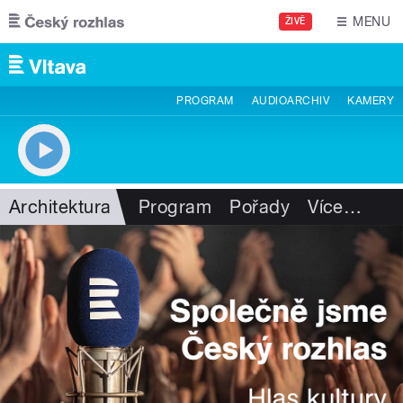
Přejít k hlavnímu obsahu
MENU
ŽIVĚ
PROGRAM
AUDIOARCHIV
KAMERY
Architektura
Program
Pořady
Více
…