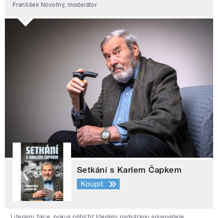
František Novotný, moderátor
Setkání s Karlem Čapkem
Koupit
Literární fikce, pokus přiblížit literární nadsázkou spisovatele,