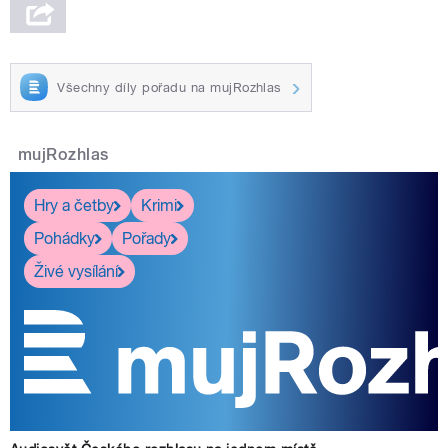
Všechny díly pořadu na mujRozhlas
mujRozhlas
Hry a četby
Krimi
Pohádky
Pořady
Živé vysílání