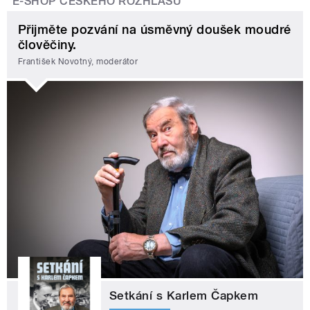
E-SHOP ČESKÉHO ROZHLASU
Přijměte pozvání na úsměvný doušek moudré
člověčiny.
František Novotný, moderátor
Setkání s Karlem Čapkem