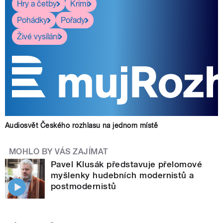
Hry a četby
Krimi
Pohádky
Pořady
Živé vysílání
Audiosvět Českého rozhlasu na jednom místě
MOHLO BY VÁS ZAJÍMAT
Pavel Klusák představuje přelomové
myšlenky hudebních modernistů a
postmodernistů