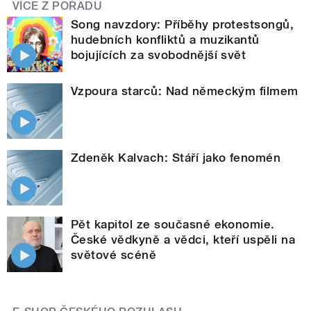
VÍCE Z POŘADU
Song navzdory: Příběhy protestsongů,
hudebních konfliktů a muzikantů
bojujících za svobodnější svět
Vzpoura starců: Nad německým filmem
Zdeněk Kalvach: Stáří jako fenomén
Pět kapitol ze současné ekonomie.
České vědkyně a vědci, kteří uspěli na
světové scéně