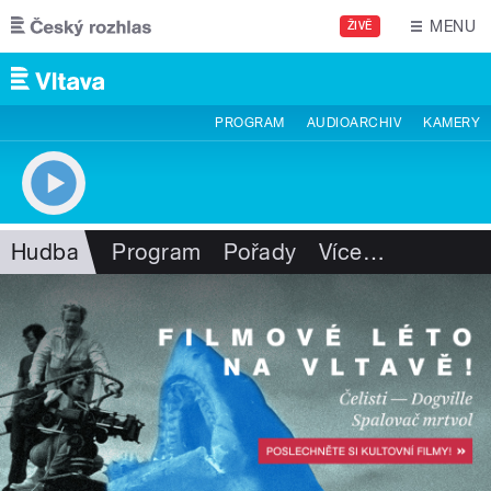
Přejít k hlavnímu obsahu
MENU
ŽIVĚ
PROGRAM
AUDIOARCHIV
KAMERY
Hudba
Program
Pořady
Více
…