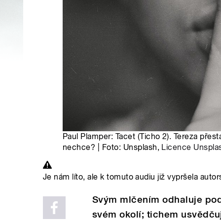
Paul Plamper: Tacet (Ticho 2). Tereza pře
nechce? | Foto: Unsplash,
Licence Unspla
Je nám líto, ale k tomuto audiu již vypršela autor
Svým mlčením odhaluje podst
svém okolí; tichem usvědčuje 