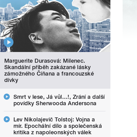
Marguerite Durasová: Milenec.
Skandální příběh zakázané lásky
zámožného Číňana a francouzské
dívky
Smrt v lese, Já vůl…!, Zrání a další
povídky Sherwooda Andersona
Lev Nikolajevič Tolstoj: Vojna a
mír. Epochální dílo a společenská
kritika z napoleonských válek