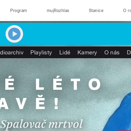
Program
mujRozhlas
Stanice
O r
dioarchiv
Playlisty
Lidé
Kamery
O nás
D