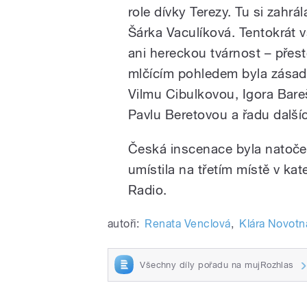
role dívky Terezy. Tu si zahrá
Šárka Vaculíková. Tentokrát 
ani hereckou tvárnost – přes
mlčícím pohledem byla zásad
Vilmu Cibulkovou, Igora Bar
Pavlu Beretovou a řadu další
Česká inscenace byla natočen
umístila na třetím místě v ka
Radio.
autoři:
Renata Venclová
,
Klára Novotn
Všechny díly pořadu na mujRozhlas