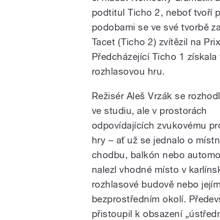
podtitul Ticho 2, neboť tvoří
podobami se ve své tvorbě z
Tacet (Ticho 2) zvítězil na Pr
Předcházející Ticho 1 získal
rozhlasovou hru.
Režisér Aleš Vrzák se rozhodl
ve studiu, ale v prostorách
odpovídajících zvukovému pr
hry – ať už se jednalo o místn
chodbu, balkón nebo automob
nalezl vhodné místo v karlíns
rozhlasové budově nebo její
bezprostředním okolí. Předev
přistoupil k obsazení „ústřed