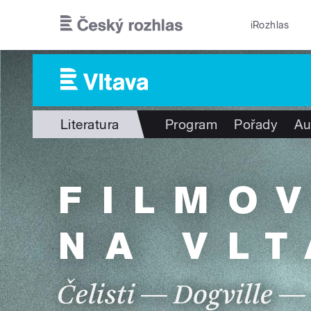
Přejít k hlavnímu obsahu
iRozhlas
Literatura
Program
Pořady
Au