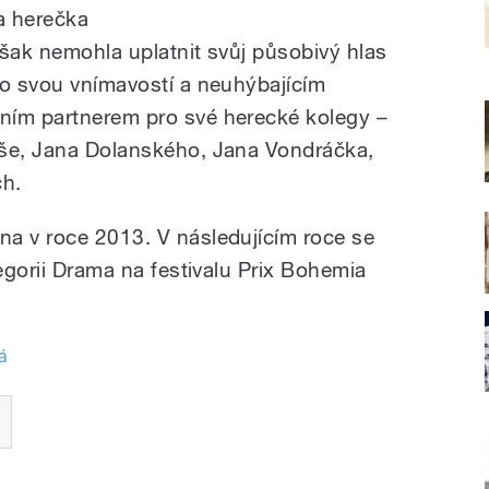
la herečka
však nemohla uplatnit svůj působivý hlas
to svou vnímavostí a neuhýbajícím
ním partnerem pro své herecké kolegy –
eše, Jana Dolanského, Jana Vondráčka,
ch.
a v roce 2013. V následujícím roce se
tegorii Drama na festivalu Prix Bohemia
á