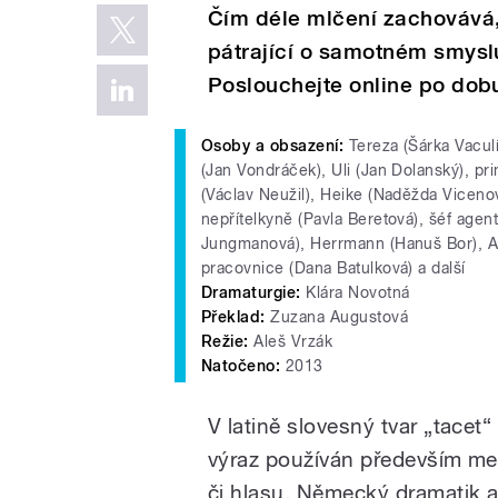
Čím déle mlčení zachovává, 
pátrající o samotném smyslu
Poslouchejte online po dobu
Osoby a obsazení:
Tereza (Šárka Vaculí
(Jan Vondráček), Uli (Jan Dolanský), pr
(Václav Neužil), Heike (Naděžda Vicenov
nepřítelkyně (Pavla Beretová), šéf agent
Jungmanová), Herrmann (Hanuš Bor), Art
pracovnice (Dana Batulková) a další
Dramaturgie:
Klára Novotná
Překlad:
Zuzana Augustová
Režie:
Aleš Vrzák
Natočeno:
2013
V latině slovesný tvar „tacet
výraz používán především me
či hlasu. Německý dramatik a 