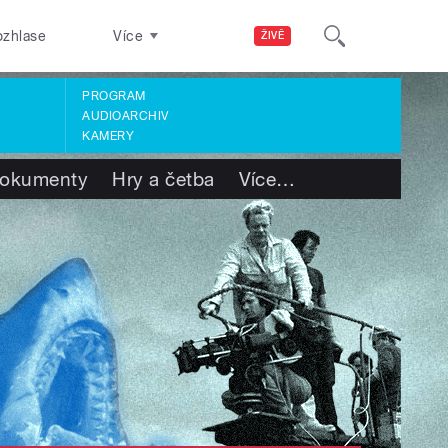
ozhlase
Více
ŽIVĚ
PROGRAM
AUDIOARCHIV
KAMERY
okumenty
Hry a četba
Více
…