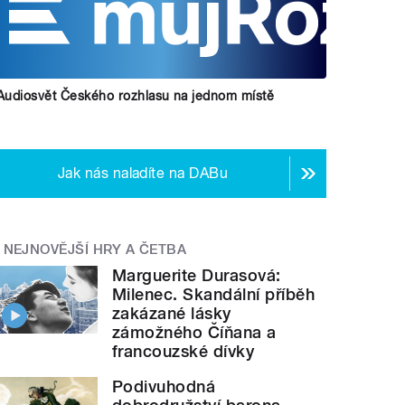
Audiosvět Českého rozhlasu na jednom místě
Jak nás naladíte na DABu
NEJNOVĚJŠÍ HRY A ČETBA
Marguerite Durasová:
Milenec. Skandální příběh
zakázané lásky
zámožného Číňana a
francouzské dívky
Podivuhodná