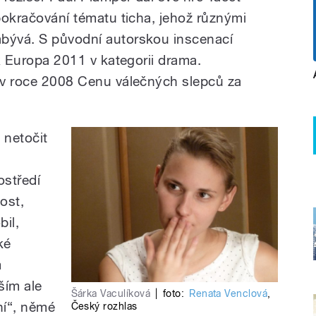
 pokračování tématu ticha, jehož různými
abývá. S původní autorskou inscenací
ix Europa 2011 v kategorii drama.
a v roce 2008 Cenu válečných slepců za
 netočit
ostředí
ost,
il,
ké
m
ším ale
Šárka Vaculíková
|
foto:
Renata Venclová
,
ní“, němé
Český rozhlas