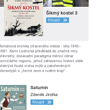
Šikmý kostel 3
Koupit
Románová kronika ztraceného města - léta 1945–
1961. Karin Lednická předkládá do značné míry
převratný, dosavadní paradigma měnící obraz
hornického regionu, jehož zahlazenou historii stále
překrývá tlustá vrstva mýtů a zakořeněných
stereotypů o „černé zemi a rudém kraji“.
Saturnin
Zdeněk Jirotka
Koupit