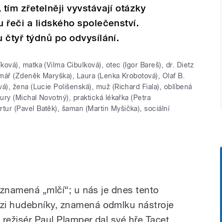
tím zřetelněji vyvstávají otázky
 řeči a lidského společenství.
 čtyř týdnů po odvysílání.
ková), matka (Vilma Cibulková), otec (Igor Bareš), dr. Dietz
imář (Zdeněk Maryška), Laura (Lenka Krobotová), Olaf B.
á), žena (Lucie Polišenská), muž (Richard Fiala), oblíbená
ury (Michal Novotný), praktická lékařka (Petra
ur (Pavel Batěk), šaman (Martin Myšička), sociální
“ znamená „mlčí“; u nás je dnes tento
zi hudebníky, znamená odmlku nástroje
režisér Paul Plamper dal své hře Tacet