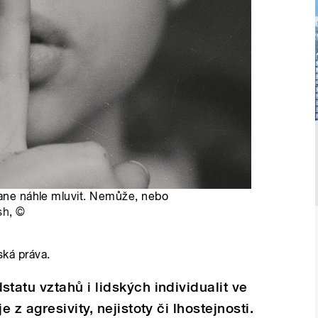
stane náhle mluvit. Nemůže, nebo
sh
,
©
ská práva.
atu vztahů i lidských individualit ve
z agresivity, nejistoty či lhostejnosti.