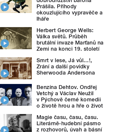
dobrodružství barona
Prášila. Příhody
okouzlujícího vypravěče a
lháře
Herbert George Wells:
Válka světů. Průběh
brutální invaze Marťanů na
Zemi na konci 19. století
Smrt v lese, Já vůl…!,
Zrání a další povídky
Sherwooda Andersona
Benzína Dehtov. Ondřej
Vetchý a Václav Neužil
v Pýchově černé komedii
o životě hrou a hře o život
Magie času, času, času.
Literárně-hudební pásmo
z rozhovorů, úvah a básní