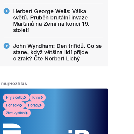
Herbert George Wells: Válka
světů. Průběh brutální invaze
Marťanů na Zemi na konci 19.
století
John Wyndham: Den trifidů. Co se
stane, když většina lidí přijde
o zrak? Čte Norbert Lichý
mujRozhlas
Hry a četby
Krimi
Pohádky
Pořady
Živé vysílání