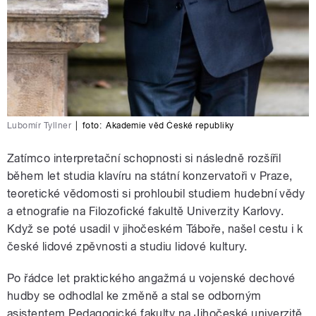
Lubomír Tyllner
|
foto:
Akademie věd České republiky
Zatímco interpretační schopnosti si následně rozšířil
během let studia klavíru na státní konzervatoři v Praze,
teoretické vědomosti si prohloubil studiem hudební vědy
a etnografie na Filozofické fakultě Univerzity Karlovy.
Když se poté usadil v jihočeském Táboře, našel cestu i k
české lidové zpěvnosti a studiu lidové kultury.
Po řádce let praktického angažmá u vojenské dechové
hudby se odhodlal ke změně a stal se odborným
asistentem Pedagogické fakulty na Jihočeské univerzitě