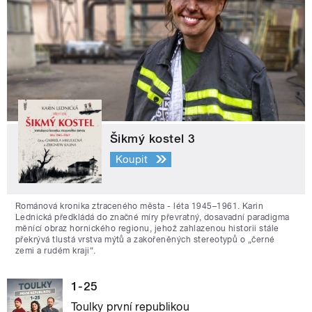
Šikmý kostel 3
Koupit
Románová kronika ztraceného města - léta 1945–1961. Karin
Lednická předkládá do značné míry převratný, dosavadní paradigma
měnící obraz hornického regionu, jehož zahlazenou historii stále
překrývá tlustá vrstva mýtů a zakořeněných stereotypů o „černé
zemi a rudém kraji“.
1-25
Toulky první republikou