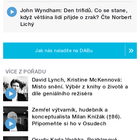
John Wyndham: Den trifidů. Co se stane,
když většina lidí přijde o zrak? Čte Norbert
Lichý
Jak nás naladíte na DABu
VÍCE Z POŘADU
David Lynch, Kristine McKennová:
Místo snění. Výběr z knihy o životě a
díle geniálního režiséra
Zemřel výtvarník, hudebník a
konceptualista Milan Knížák (†86).
Připomeňte si ho v Osudech
Osudy Karla Vachka. Rozhlasové