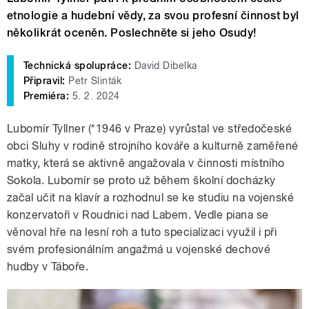
etnologie a hudební vědy, za svou profesní činnost byl
několikrát oceněn. Poslechněte si jeho Osudy!
Technická spolupráce:
David Dibelka
Připravil:
Petr Slinták
Premiéra:
5. 2. 2024
Lubomír Tyllner (*1946 v Praze) vyrůstal ve středočeské
obci Sluhy v rodině strojního kováře a kulturně zaměřené
matky, která se aktivně angažovala v činnosti místního
Sokola. Lubomír se proto už během školní docházky
začal učit na klavír a rozhodnul se ke studiu na vojenské
konzervatoři v Roudnici nad Labem. Vedle piana se
věnoval hře na lesní roh a tuto specializaci využil i při
svém profesionálním angažmá u vojenské dechové
hudby v Táboře.