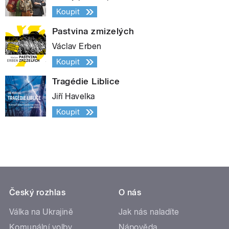
Koupit
Pastvina zmizelých
Václav Erben
Koupit
Tragédie Liblice
Jiří Havelka
Koupit
Český rozhlas
O nás
Válka na Ukrajině
Jak nás naladíte
Komunální volby
Nápověda