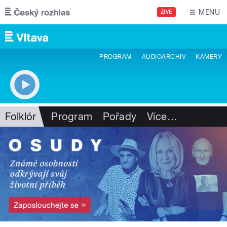
Přejít k hlavnímu obsahu
MENU
ŽIVĚ
PROGRAM
AUDIOARCHIV
KAMERY
Folklór
Program
Pořady
Více
…