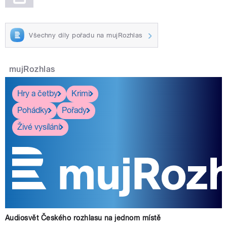
Všechny díly pořadu na mujRozhlas
mujRozhlas
Hry a četby
Krimi
Pohádky
Pořady
Živé vysílání
Audiosvět Českého rozhlasu na jednom místě