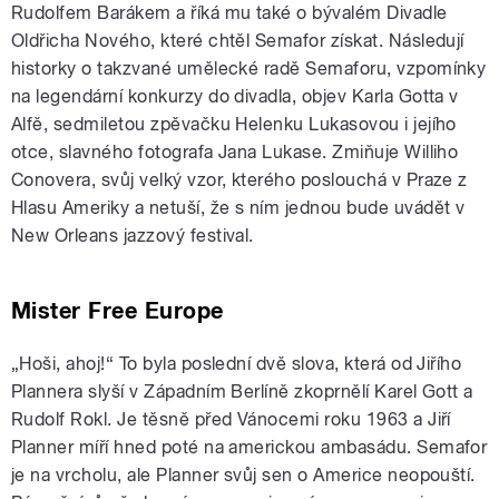
Rudolfem Barákem a říká mu také o bývalém Divadle
Oldřicha Nového, které chtěl Semafor získat. Následují
historky o takzvané umělecké radě Semaforu, vzpomínky
na legendární konkurzy do divadla, objev Karla Gotta v
Alfě, sedmiletou zpěvačku Helenku Lukasovou i jejího
otce, slavného fotografa Jana Lukase. Zmiňuje Williho
Conovera, svůj velký vzor, kterého poslouchá v Praze z
Hlasu Ameriky a netuší, že s ním jednou bude uvádět v
New Orleans jazzový festival.
Mister Free Europe
„Hoši, ahoj!“ To byla poslední dvě slova, která od Jiřího
Plannera slyší v Západním Berlíně zkoprnělí Karel Gott a
Rudolf Rokl. Je těsně před Vánocemi roku 1963 a Jiří
Planner míří hned poté na americkou ambasádu. Semafor
je na vrcholu, ale Planner svůj sen o Americe neopouští.