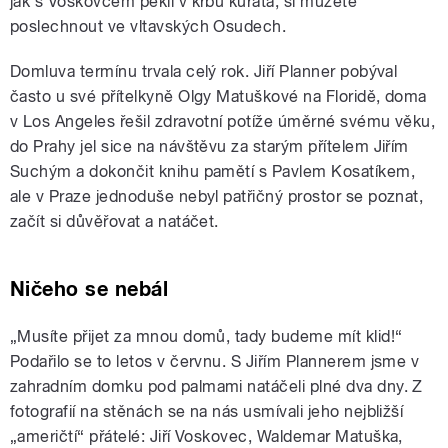
jak s Voskovcem pekli v krbu kuřata, si můžete
poslechnout ve vltavských Osudech.
Domluva termínu trvala celý rok. Jiří Planner pobýval
často u své přítelkyně Olgy Matuškové na Floridě, doma
v Los Angeles řešil zdravotní potíže úměrné svému věku,
do Prahy jel sice na návštěvu za starým přítelem Jiřím
Suchým a dokončit knihu pamětí s Pavlem Kosatíkem,
ale v Praze jednoduše nebyl patřičný prostor se poznat,
začít si důvěřovat a natáčet.
Ničeho se nebál
„Musíte přijet za mnou domů, tady budeme mít klid!“
Podařilo se to letos v červnu. S Jiřím Plannerem jsme v
zahradním domku pod palmami natáčeli plné dva dny. Z
fotografií na stěnách se na nás usmívali jeho nejbližší
„američtí“ přátelé: Jiří Voskovec, Waldemar Matuška,