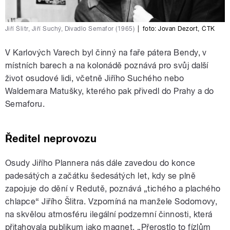
Jiří Šlitr, Jiří Suchý, Divadlo Semafor (1965)
|
foto:
Jovan Dezort
,
ČTK
V Karlových Varech byl činný na faře pátera Bendy, v
místních barech a na kolonádě poznává pro svůj další
život osudové lidi, včetně Jiřího Suchého nebo
Waldemara Matušky, kterého pak přivedl do Prahy a do
Semaforu.
Ředitel neprovozu
Osudy Jiřího Plannera nás dále zavedou do konce
padesátých a začátku šedesátých let, kdy se plně
zapojuje do dění v Redutě, poznává „tichého a plachého
chlapce“ Jiřího Šlitra. Vzpomíná na manžele Sodomovy,
na skvělou atmosféru ilegální podzemní činnosti, která
přitahovala publikum jako magnet. „Přerostlo to fízlům