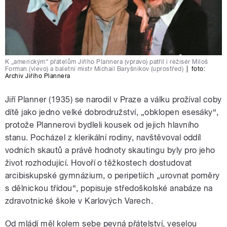
K „americkým“ přátelům Jiřího Plannera (vpravo) patřil i režisér Miloš
Forman (vlevo) a baletní mistr Michail Baryšnikov (uprostřed)
|
foto:
Archiv Jiřího Plannera
Jiří Planner (1935) se narodil v Praze a válku prožíval coby
dítě jako jedno velké dobrodružství, „obklopen esesáky“,
protože Plannerovi bydleli kousek od jejich hlavního
stanu. Pocházel z klerikální rodiny, navštěvoval oddíl
vodních skautů a právě hodnoty skautingu byly pro jeho
život rozhodující. Hovoří o těžkostech dostudovat
arcibiskupské gymnázium, o peripetiích „urovnat poměry
s dělnickou třídou“, popisuje středoškolské anabáze na
zdravotnické škole v Karlových Varech.
Od mládí měl kolem sebe pevná přátelství, veselou