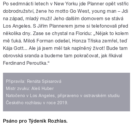
Po sedmnácti letech v New Yorku jde Planner opět vstříc
dobrodružství, žene ho motto Go West, young man – Jdi
na západ, mladý muži! Jeho dalším domovem se stává
Los Angeles. S Jiřím Plannerem jsme si telefonovali před
několika dny. Zase se chystal na Floridu: „Nějak to kolem
mě ťuká. Miloš Forman odešel, Honza Tříska zemřel, teď
Kája Gott... Ale já jsem měl tak naplněný život! Bude tam
obrovská sranda a budeme tam pokračovat, jak říkával
Ferdinand Peroutka.“
Připravila: Renáta Spisarová
Mistr zvuku: Aleš Huber
Natočeno v Los Angeles, připraveno v ostravském studiu
Českého rozhlasu v roce 2019.
Psáno pro Týdeník Rozhlas.