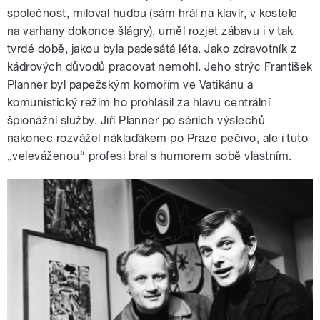
společnost, miloval hudbu (sám hrál na klavír, v kostele
na varhany dokonce šlágry), uměl rozjet zábavu i v tak
tvrdé době, jakou byla padesátá léta. Jako zdravotník z
kádrových důvodů pracovat nemohl. Jeho strýc František
Planner byl papežským komořím ve Vatikánu a
komunistický režim ho prohlásil za hlavu centrální
špionážní služby. Jiří Planner po sériích výslechů
nakonec rozvážel náklaďákem po Praze pečivo, ale i tuto
„veleváženou“ profesi bral s humorem sobě vlastním.