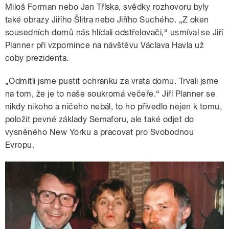
Miloš Forman nebo Jan Tříska, svědky rozhovoru byly
také obrazy Jiřího Šlitra nebo Jiřího Suchého. „Z oken
sousedních domů nás hlídali odstřelovači,“ usmíval se Jiří
Planner při vzpomínce na návštěvu Václava Havla už
coby prezidenta.
„Odmítli jsme pustit ochranku za vrata domu. Trvali jsme
na tom, že je to naše soukromá večeře.“ Jiří Planner se
nikdy nikoho a ničeho nebál, to ho přivedlo nejen k tomu,
položit pevné základy Semaforu, ale také odjet do
vysněného New Yorku a pracovat pro Svobodnou
Evropu.