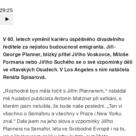
29:25
V 60. letech vyměnil kariéru úspěšného divadelního
ředitele za nejistou budoucnost emigranta. Jiří-
George Planner, blízký přítel Jiřího Voskovce, Miloše
Formana nebo Jiřího Suchého se o své vzpomínky dělí
ve vltavských Osudech. V Los Angeles s ním natáčela
Renáta Spisarová.
„Rozhodně bys měla točit s Jiřím Plannerem,“ nabádal
mě hudební publicista Antonín Matzner při setkání, o
kterém jsem netušila, že bude naše poslední. „Ten ví
všechno o Semaforu a všechny v Praze i New Yorku
znal.“ Dala jsem na jeho slova a vzpomínky Jiřího
Plannera na Semafor, léta ve Svobodné Evropě i na to,