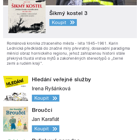
Šikmý kostel 3
Koupit
Románová kronika ztraceného města - léta 1945–1961. Karin
Lednická předkládá do značné míry převratný, dosavadní paradigma
měnící obraz hornického regionu, jehož zahlazenou historii stále
překrývá tlustá vrstva mýtů a zakořeněných stereotypů o „černé
zemi a rudém kraji“.
Hledání veřejné služby
Irena Ryšánková
Koupit
Broučci
Jan Karafiát
Koupit