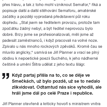
přes hlavu, a tak z toho mohl vzniknout Semafor,“ říká a
popisuje další a další stěhování Semaforu, amatérské
začátky a později vyprodaná představení půl roku
dopředu. „Stal jsem se ředitelem provozu, protože tam
zpočátku žádný nebyl, a být ředitel neprovozu bylo
dobré. Brzy jsme se profesionalizovali, měli jsme až
padesát zaměstnanců, i když pracovali na volné noze.
Zpívalo u nás mnoho rockových zpěváků. Kromě čau se
mluvilo anglicky,“ usmívá se Jiří Planner a vrací se plný
obdivu k nepoetické poezii Suchého, k jeho nádherné
češtině a umění Šlitra udělat z jeho textu šlágr.
Když partaj přišla na to, co se děje ve
Smečkách, už bylo pozdě, už se to nedalo
zlikvidovat. Odtamtud nás sice vyhodili, ale
hráli jsme dál po celé Praze i republice.
Jiří Planner otevřeně a kriticky hovoří s ministrem vnitra