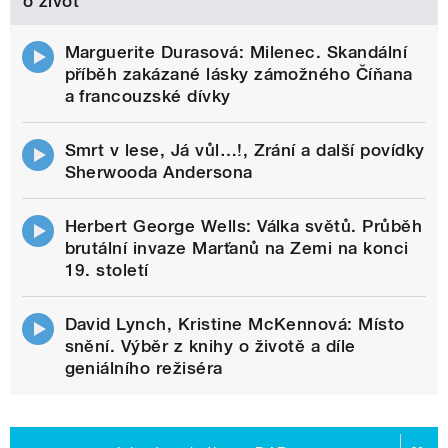
o život
Marguerite Durasová: Milenec. Skandální
příběh zakázané lásky zámožného Číňana
a francouzské dívky
Smrt v lese, Já vůl…!, Zrání a další povídky
Sherwooda Andersona
Herbert George Wells: Válka světů. Průběh
brutální invaze Marťanů na Zemi na konci
19. století
David Lynch, Kristine McKennová: Místo
snění. Výběr z knihy o životě a díle
geniálního režiséra