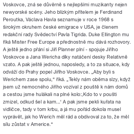
Voskovce, zná se důvěrně s nejlepšími muzikanty nejen
newyorské scény. Jeho blízkým přítelem je Ferdinand
Peroutka, Václava Havla seznamuje v roce 1968 s
širokým okruhem české emigrace v USA, je členem
redakční rady Svědectví Pavla Tigrida. Duke Ellington mu
říká Mister Free Europe a přednostně mu dává rozhovory.
A ještě jedno přání si Jiří Planner plní - spojuje Jiřího
Voskovce a Jana Wericha díky natáčení desky Relativně
vzato. A pak ještě jednou, naposledy, a to za situace, kdy
odváží do Prahy popel Jiřího Voskovce. „Aby byli s
Werichem zase spolu,“ říká. „Tekly nám oběma slzy, když
jsem už nemocného Jiřího vozíval z pouště k nám domů
a cestou jsme hulákali na plné kolo:,Kdo to v poušti
zmizel, odkud šel a kam...‘ A pak jsme pekli kuřata na
vidličce, tady v tom krbu, a já mu pořád dokola musel
vyprávět, jak ho Werich měl rád a obdivoval za to, že měl
sílu zůstat v Americe.“