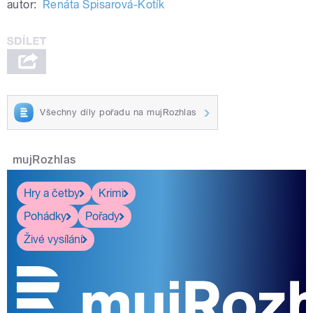
autor:
Renáta Spisarová-Kotík
Všechny díly pořadu na mujRozhlas
mujRozhlas
Hry a četby
Krimi
Pohádky
Pořady
Živé vysílání