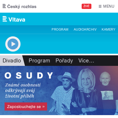
Přejít k hlavnímu obsahu
MENU
ŽIVĚ
PROGRAM
AUDIOARCHIV
KAMERY
Divadlo
Program
Pořady
Více
…