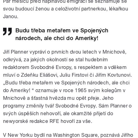
Pár měsíců před napínavou emigrací se seznamuje se
svou budoucí ženou a celoživotní partnerkou, lékařkou
Janou.
Budu třeba metařem ve Spojených
národech, ale chci do Ameriky!
Jiří Planner vypráví o prvních dvou letech v Mnichově,
odkrývá, za jakých okolností se stal hudebním
redaktorem Svobodné Evropy, s respektem a vděkem
mluví o Zdeňku Eliášovi, Juliu Firstovi či Jiřím Kovtunovi.
„Budu třeba metařem ve Spojených národech, ale chci
do Ameriky! “ oznamuje v roce 1965 svým kolegům v
Mnichově a šťastná hvězda mu opět přeje. Jeho
programy změnily tvář Svobodné Evropy. Sám Planner o
svých úspěších nehovoří, ale okamžité přijetí do
newyorské redakce RFE hovoří za vše.
V New Yorku bydlí na Washington Square, poznává Jiřího