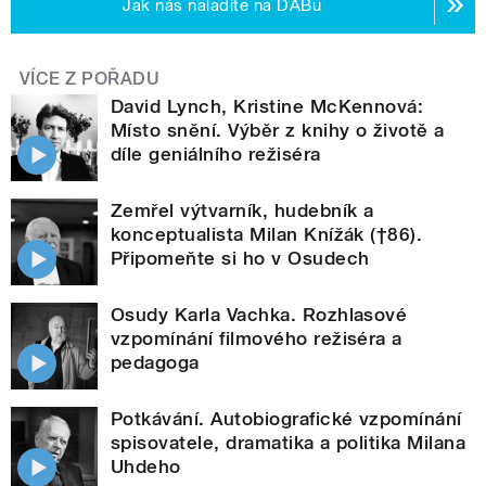
Jak nás naladíte na DABu
VÍCE Z POŘADU
David Lynch, Kristine McKennová:
Místo snění. Výběr z knihy o životě a
díle geniálního režiséra
Zemřel výtvarník, hudebník a
konceptualista Milan Knížák (†86).
Připomeňte si ho v Osudech
Osudy Karla Vachka. Rozhlasové
vzpomínání filmového režiséra a
pedagoga
Potkávání. Autobiografické vzpomínání
spisovatele, dramatika a politika Milana
Uhdeho