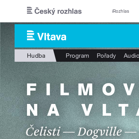
Přejít k hlavnímu obsahu
iRozhlas
Hudba
Program
Pořady
Audio