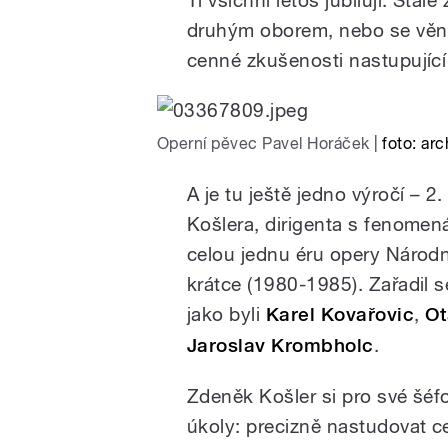
Ti všichni letos jubilují. Stál
druhým oborem, nebo se věnuj
cenné zkušenosti nastupující
pause
Operní pěvec Pavel Horáček
|
foto: ar
A je tu ještě jedno výročí – 
Košlera, dirigenta s fenomen
celou jednu éru opery Národní
krátce (1980-1985). Zařadil 
jako byli
Karel Kovařovic
,
Ot
Jaroslav Krombholc
.
Zdeněk Košler si pro své šéf
úkoly: precizně nastudovat c