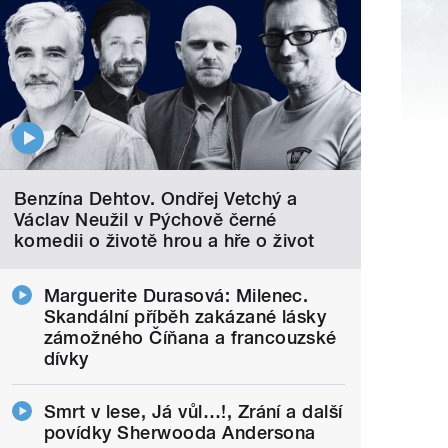
Benzína Dehtov. Ondřej Vetchý a
Václav Neužil v Pýchově černé
komedii o životě hrou a hře o život
Marguerite Durasová: Milenec.
Skandální příběh zakázané lásky
zámožného Číňana a francouzské
dívky
Smrt v lese, Já vůl…!, Zrání a další
povídky Sherwooda Andersona