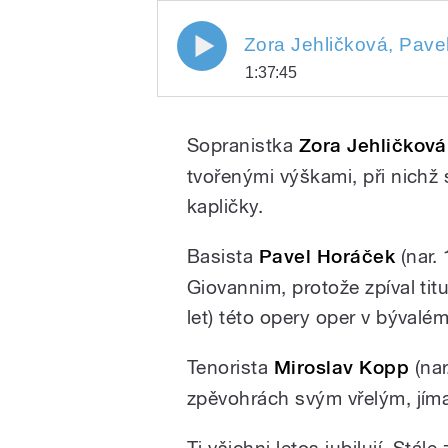
Zora Jehličková, Pavel Hor
1:37:45
Národního divadla. Moderu
Zora Jehličková, Pavel Hor
Play
Národního divadla. Moderuj
Sopranistka
Zora Jehličková
tvořenými výškami, při nichž
kapličky.
Basista
Pavel Horáček
(nar.
Giovannim, protože zpíval titu
let) této opery oper v bývalé
/
Tenorista
Miroslav Kopp
(nar
zpěvohrách svým vřelým, jím