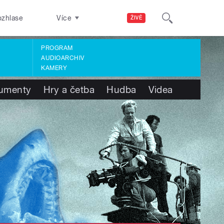
ozhlase
Více
ŽIVĚ
PROGRAM
AUDIOARCHIV
KAMERY
umenty
Hry a četba
Hudba
Videa