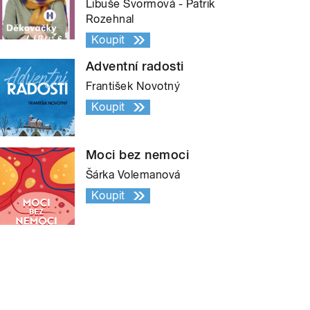
Libuše Švormová - Patrik
Rozehnal
Koupit
Adventní radosti
František Novotný
Koupit
Moci bez nemoci
Šárka Volemanová
Koupit