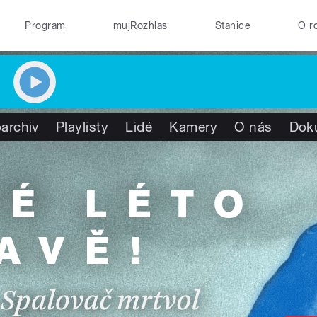
Program
mujRozhlas
Stanice
O r
archiv
Playlisty
Lidé
Kamery
O nás
Dok