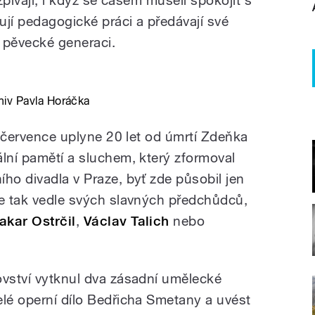
e zpívají, i když se časem museli spokojit s
í pedagogické práci a předávají své
 pěvecké generaci.
chiv Pavla Horáčka
2. července uplyne 20 let od úmrtí Zdeňka
ální pamětí a sluchem, který zformoval
ho divadla v Praze, byť zde působil jen
se tak vedle svých slavných předchůdců,
akar Ostrčil
,
Václav Talich
nebo
ovství vytknul dva zásadní umělecké
elé operní dílo Bedřicha Smetany a uvést