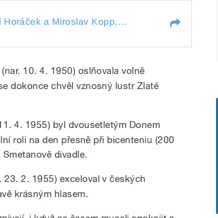
áček a Miroslav Kopp, pěvci
Zora Jehličková, Pavel Horáček a Miroslav Kopp, pěvci Národního divadla. Moderuje Ivan Ruml.
je Ivan Ruml.
áček a Miroslav Kopp, pěvci
e Ivan Ruml.
(nar. 10. 4. 1950) oslňovala volně
 se dokonce chvěl vznosný lustr Zlaté
 11. 4. 1955) byl dvousetletým Donem
lní roli na den přesně při bicenteniu (200
m Smetanově divadle.
. 23. 2. 1955) exceloval v českých
avě krásným hlasem.