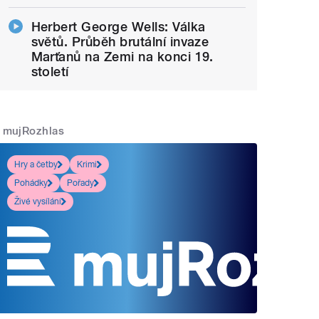
Herbert George Wells: Válka
světů. Průběh brutální invaze
Marťanů na Zemi na konci 19.
století
mujRozhlas
Hry a četby
Krimi
Pohádky
Pořady
Živé vysílání