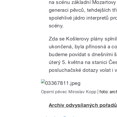
na scénu základní Mozartovy 
generaci pěvců, tehdejších tř
spolehlivé jádro interpretů p
scény.
Zda se Košlerovy plány splnil
ukončená, byla přínosná a co 
budeme povídat s dnešními še
úterý 5. května na stanici Č
posluchačské dotazy volat i v
Operní pěvec Miroslav Kopp
|
foto: ar
Archiv odvysílaných pořadů