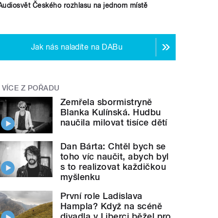
Audiosvět Českého rozhlasu na jednom místě
Jak nás naladíte na DABu
VÍCE Z POŘADU
Zemřela sbormistryně
Blanka Kulínská. Hudbu
naučila milovat tisíce dětí
Dan Bárta: Chtěl bych se
toho víc naučit, abych byl
s to realizovat každičkou
myšlenku
První role Ladislava
Hampla? Když na scéně
divadla v Liberci běžel pro