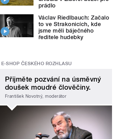
prádlo
Václav Riedlbauch: Začalo
to ve Strakonicích, kde
jsme měli báječného
ředitele hudebky
E-SHOP ČESKÉHO ROZHLASU
Přijměte pozvání na úsměvný
doušek moudré člověčiny.
František Novotný, moderátor