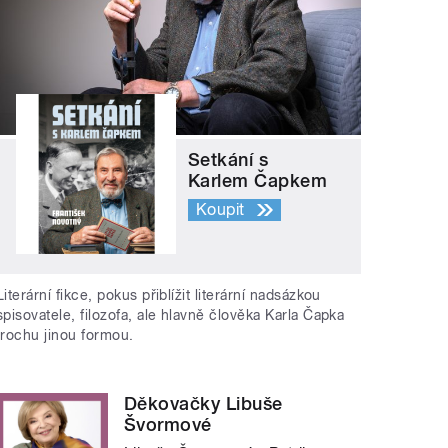
Setkání s
Karlem Čapkem
Koupit
Literární fikce, pokus přiblížit literární nadsázkou
spisovatele, filozofa, ale hlavně člověka Karla Čapka
trochu jinou formou.
Děkovačky Libuše
Švormové