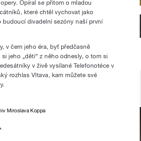
opery. Opíral se přitom o mladou
icátníků, které chtěl vychovat jako
ro budoucí divadelní sezóny naší první
y, v čem jeho éra, byť předčasně
si jeho „děti“ z něho odnesly, o tom si
desátníky v živě vysílané Telefonotéce v
eský rozhlas Vltava, kam můžete své
y.
chiv Miroslava Koppa
.