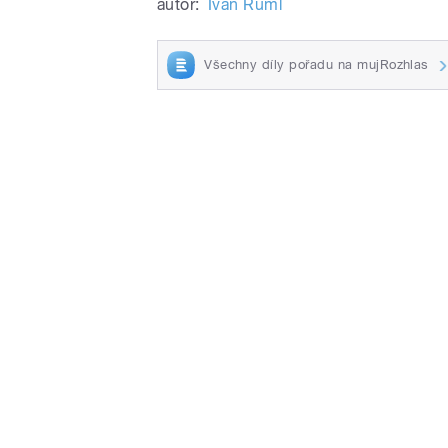
autor:
Ivan Ruml
Všechny díly pořadu na mujRozhlas