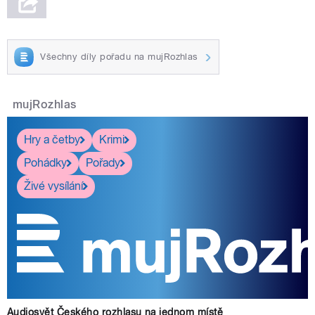
Všechny díly pořadu na mujRozhlas
mujRozhlas
Hry a četby
Krimi
Pohádky
Pořady
Živé vysílání
Audiosvět Českého rozhlasu na jednom místě