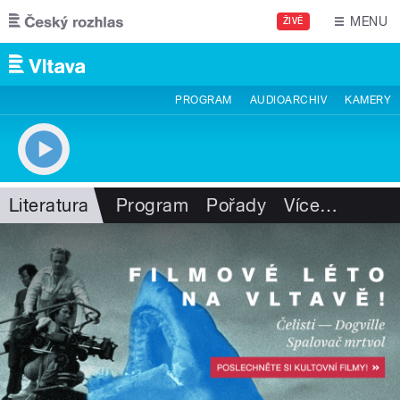
Přejít k hlavnímu obsahu
MENU
ŽIVĚ
PROGRAM
AUDIOARCHIV
KAMERY
Literatura
Program
Pořady
Více
…