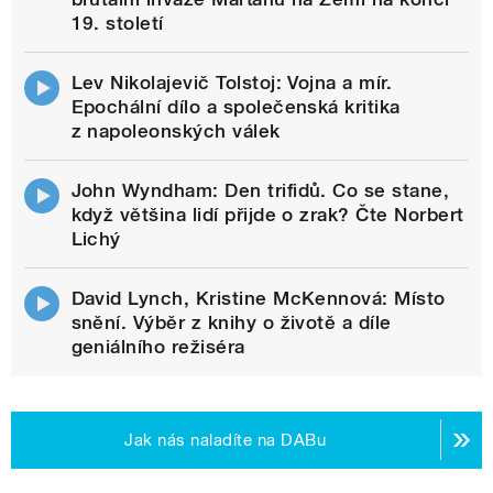
19. století
Lev Nikolajevič Tolstoj: Vojna a mír.
Epochální dílo a společenská kritika
z napoleonských válek
John Wyndham: Den trifidů. Co se stane,
když většina lidí přijde o zrak? Čte Norbert
Lichý
David Lynch, Kristine McKennová: Místo
snění. Výběr z knihy o životě a díle
geniálního režiséra
Jak nás naladíte na DABu