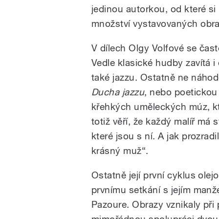
jedinou autorkou, od které si
množství vystavovaných obra
V dílech Olgy Volfové se čast
Vedle klasické hudby zavítá i
také jazzu. Ostatně ne náho
Ducha jazzu
, nebo poeticko
křehkých uměleckých múz, kte
totiž věří, že každý malíř má 
které jsou s ní. A jak prozra
krásný muž“.
Ostatně její první cyklus ol
prvnímu setkání s jejím manže
Pazoure. Obrazy vznikaly při
mimořádnou spolupráci dvou 