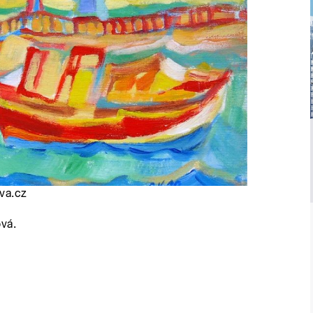
ova.cz
vá.