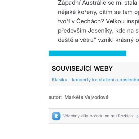
Západní Austrálie se mi stal
nějaké kořeny, cítím se tam 
tvoří v Čechách? Velkou inspi
především Jeseníky, kde na s
deště a větru“ vznikl krásný
SOUVISEJÍCÍ WEBY
Klasika - koncerty ke stažení a poslechu
autor:
Markéta Vejvodová
Všechny díly pořadu na mujRozhlas