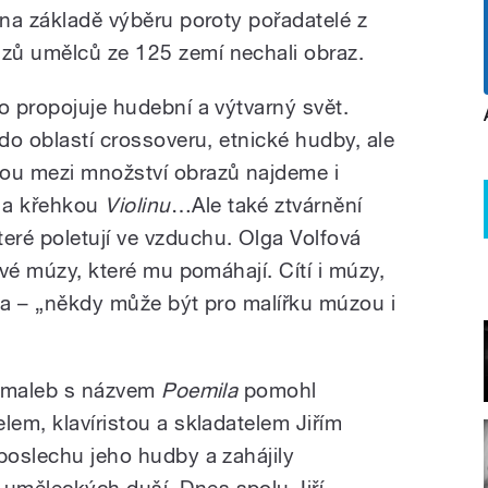
 na základě výběru poroty pořadatelé z
zů umělců ze 125 zemí nechali obraz.
o propojuje hudební a výtvarný svět.
 do oblastí crossoveru, etnické hudby, ale
dou mezi množství obrazů najdeme i
u a křehkou
Violinu
…Ale také ztvárnění
ré poletují ve vzduchu. Olga Volfová
své múzy, které mu pomáhají. Cítí i múzy,
dila – „někdy může být pro malířku múzou i
ejomaleb s názvem
Poemila
pomohl
lem, klavíristou a skladatelem Jiřím
 poslechu jeho hudby a zahájily
uměleckých duší. Dnes spolu Jiří