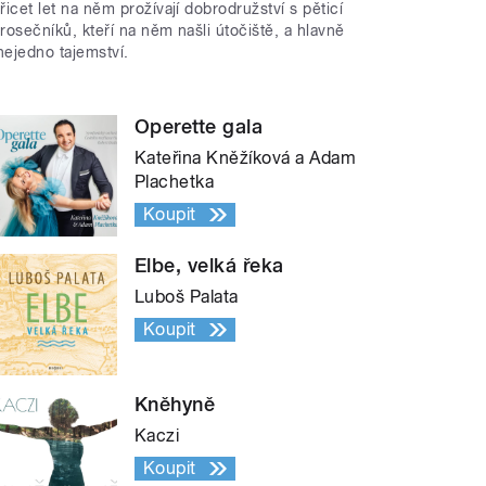
třicet let na něm prožívají dobrodružství s pěticí
trosečníků, kteří na něm našli útočiště, a hlavně
nejedno tajemství.
Operette gala
Kateřina Kněžíková a Adam
Plachetka
Koupit
Elbe, velká řeka
Luboš Palata
Koupit
Kněhyně
Kaczi
Koupit