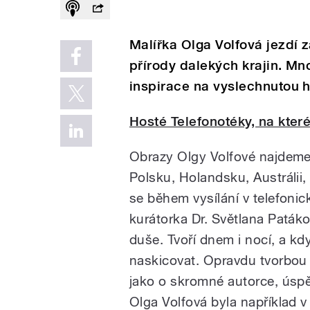
Malířka Olga Volfová jezdí z
přírody dalekých krajin. Mno
inspirace na vyslechnutou 
Hosté Telefonotéky, na které
Obrazy Olgy Volfové najdeme 
Polsku, Holandsku, Austrálii
se během vysílání v telefonic
kurátorka Dr. Světlana Paták
duše. Tvoří dnem i nocí, a kd
naskicovat. Opravdu tvorbou 
jako o skromné autorce, úspěc
Olga Volfová byla například 