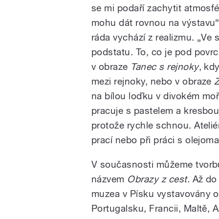
se mi podaří zachytit atmosf
mohu dát rovnou na výstavu“.
ráda vychází z realizmu. „Ve
podstatu. To, co je pod povrc
v obraze
Tanec s rejnoky
, kd
mezi rejnoky, nebo v obraze
na bílou loďku v divokém moři
pracuje s pastelem a kresbou,
protože rychle schnou. Ateli
prací nebo při práci s olejom
V současnosti můžeme tvorbu 
názvem
Obrazy z cest.
Až do 
muzea v Písku vystavovány o
Portugalsku, Francii, Maltě, A