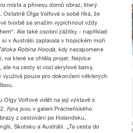
éru místa a přinesu domů obraz, který
 Ostatně Olga Volfová o sobě říká, že
 své tvorbě se snažím vypíchnout vždy
hem“. Ale také osobní zážitky - například
y si v Austrálii zaplavala v tropickém moři
Zátoka Robina Hooda
, kdy nezapomene
, na které se chtěla projet. Nejvíce
 ale na cesty si vozí akrylové barvy,
ér využívá pouze pro dokončení některých
albou.
Olgy Volfové vidět na její výstavě s
2. října jsou v galerii Prácheňského
brazy z cestování po Holandsku,
nglii, Skotsku a Austrálii. „Ta cesta do