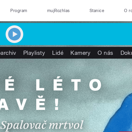
Program
mujRozhlas
Stanice
O r
archiv
Playlisty
Lidé
Kamery
O nás
Dok