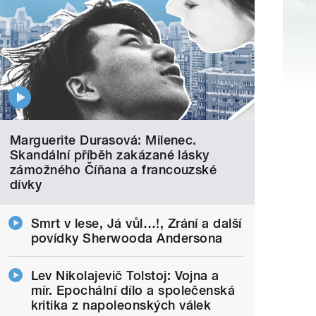
Marguerite Durasová: Milenec.
Skandální příběh zakázané lásky
zámožného Číňana a francouzské
dívky
Smrt v lese, Já vůl…!, Zrání a další
povídky Sherwooda Andersona
Lev Nikolajevič Tolstoj: Vojna a
mír. Epochální dílo a společenská
kritika z napoleonských válek