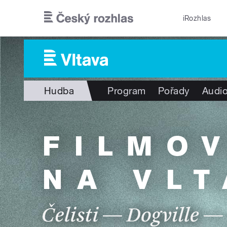
Přejít k hlavnímu obsahu
iRozhlas
Hudba
Program
Pořady
Audio