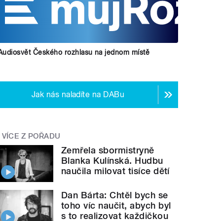
Audiosvět Českého rozhlasu na jednom místě
Jak nás naladíte na DABu
VÍCE Z POŘADU
Zemřela sbormistryně
Blanka Kulínská. Hudbu
naučila milovat tisíce dětí
Dan Bárta: Chtěl bych se
toho víc naučit, abych byl
s to realizovat každičkou