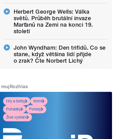
Herbert George Wells: Válka
světů. Průběh brutální invaze
Marťanů na Zemi na konci 19.
století
John Wyndham: Den trifidů. Co se
stane, když většina lidí přijde
o zrak? Čte Norbert Lichý
mujRozhlas
Hry a četby
Krimi
Pohádky
Pořady
Živé vysílání