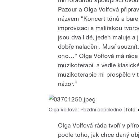
Pazour a Olga Volfová připra
názvem "Koncert tónů a barev
improvizaci s malířskou tvor
jsou dva lidé, jeden maluje a
dobře naladěni. Musí souznít.
ono…“ Olga Volfová má ráda 
muzikoterapii a vedle klasick
muzikoterapie mi prospělo v t
názor.“
Olga Volfová: Pozdní odpoledne
|
foto:
Olga Volfová ráda tvoří v pří
podle toho, jak chce daný obj