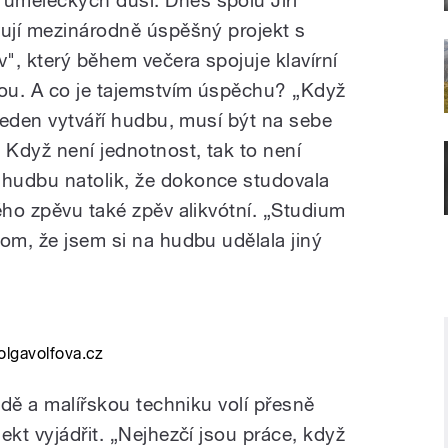
vují mezinárodně úspěšný projekt s
", který během večera spojuje klavírní
bou. A co je tajemstvím úspěchu? „Když
 jeden vytváří hudbu, musí být na sebe
 Když není jednotnost, tak to není
hudbu natolik, že dokonce studovala
ého zpěvu také zpěv alikvótní. „Studium
om, že jsem si na hudbu udělala jiný
 olgavolfova.cz
rodě a malířskou techniku volí přesně
ekt vyjádřit. „Nejhezčí jsou práce, když