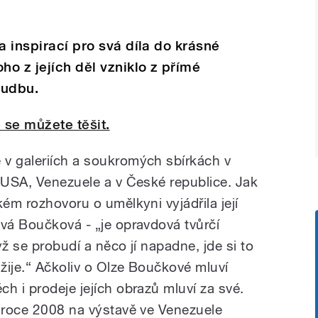
a inspirací pro svá díla do krásné
ho z jejích děl vzniklo z přímé
hudbu.
 se můžete těšit.
v galeriích a soukromých sbírkách v
, USA, Venezuele a v České republice. Jak
kém rozhovoru o umělkyni vyjádřila její
ová Boučková - „je opravdová tvůrčí
yž se probudí a něco jí napadne, jde si to
žije.“ Ačkoliv o Olze Boučkové mluví
h i prodeje jejích obrazů mluví za své.
v roce 2008 na výstavě ve Venezuele