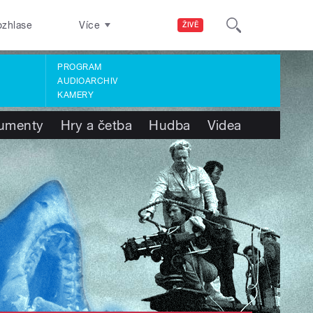
ozhlase
Více
ŽIVĚ
PROGRAM
AUDIOARCHIV
KAMERY
umenty
Hry a četba
Hudba
Videa