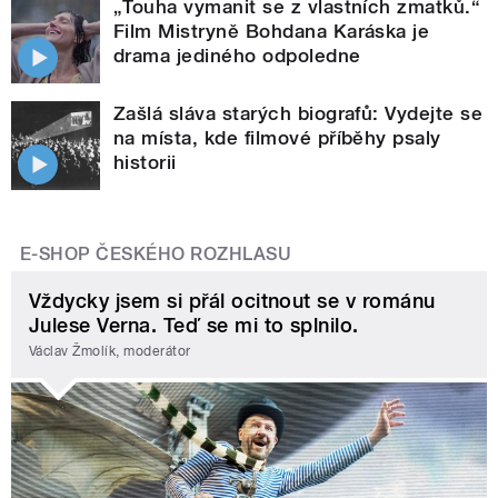
„Touha vymanit se z vlastních zmatků.“
Film Mistryně Bohdana Karáska je
drama jediného odpoledne
Zašlá sláva starých biografů: Vydejte se
na místa, kde filmové příběhy psaly
historii
E-SHOP ČESKÉHO ROZHLASU
Vždycky jsem si přál ocitnout se v románu
Julese Verna. Teď se mi to splnilo.
Václav Žmolík, moderátor