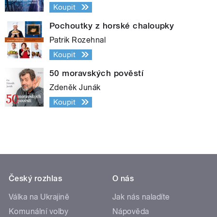
Koupit
Pochoutky z horské chaloupky
Patrik Rozehnal
Koupit
50 moravských pověstí
Zdeněk Junák
Koupit
Český rozhlas
O nás
Válka na Ukrajině
Jak nás naladíte
Komunální volby
Nápověda