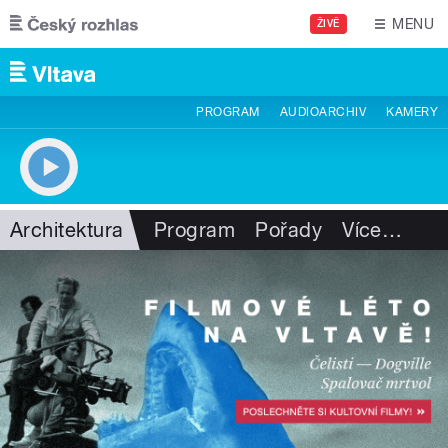
Přejít k hlavnímu obsahu
MENU
ŽIVĚ
PROGRAM
AUDIOARCHIV
KAMERY
Architektura
Program
Pořady
Více
…