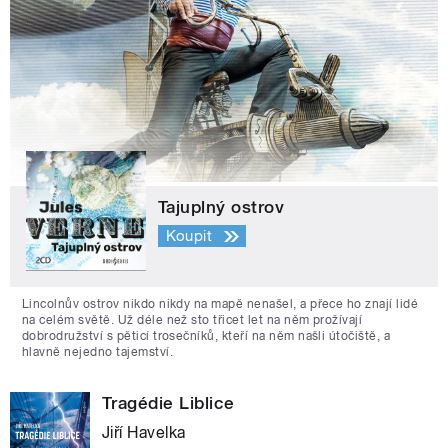
Tajuplný ostrov
Koupit
Lincolnův ostrov nikdo nikdy na mapě nenašel, a přece ho znají lidé
na celém světě. Už déle než sto třicet let na něm prožívají
dobrodružství s pěticí trosečníků, kteří na něm našli útočiště, a
hlavně nejedno tajemství.
Tragédie Liblice
Jiří Havelka