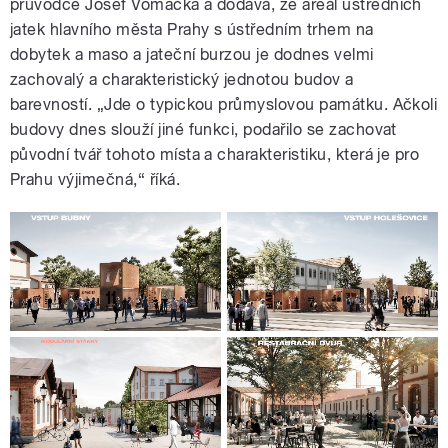
průvodce Josef Vomáčka a dodává, že areál ústředních
jatek hlavního města Prahy s ústředním trhem na
dobytek a maso a jateční burzou je dodnes velmi
zachovalý a charakteristický jednotou budov a
barevností. „Jde o typickou průmyslovou památku. Ačkoli
budovy dnes slouží jiné funkci, podařilo se zachovat
původní tvář tohoto místa a charakteristiku, která je pro
Prahu výjimečná,“ říká.