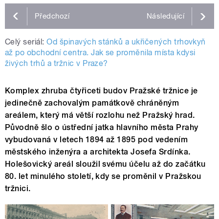
Předchozí
Následující
Celý seriál:
Od špinavých stánků a ukřičených trhovkyň
až po obchodní centra. Jak se proměnila místa kdysi
živých trhů a tržnic v Praze?
Komplex zhruba čtyřiceti budov Pražské tržnice je
jedinečně zachovalým památkově chráněným
areálem, který má větší rozlohu než Pražský hrad.
Původně šlo o ústřední jatka hlavního města Prahy
vybudovaná v letech 1894 až 1895 pod vedením
městského inženýra a architekta Josefa Srdínka.
Holešovický areál sloužil svému účelu až do začátku
80. let minulého století, kdy se proměnil v Pražskou
tržnici.