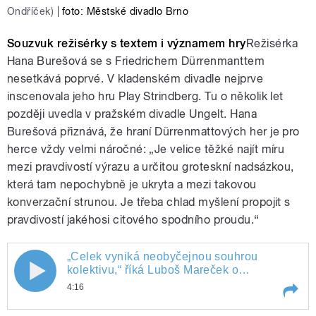
Ondříček)
|
foto: Městské divadlo Brno
Souzvuk režisérky s textem i významem hry
Režisérka
Hana Burešová se s Friedrichem Dürrenmanttem
nesetkává poprvé. V kladenském divadle nejprve
inscenovala jeho hru Play Strindberg. Tu o několik let
později uvedla v pražském divadle Ungelt. Hana
Burešová přiznává, že hraní Dürrenmattových her je pro
herce vždy velmi náročné: „Je velice těžké najít míru
mezi pravdivostí výrazu a určitou groteskní nadsázkou,
která tam nepochybně je ukryta a mezi takovou
konverzační strunou. Je třeba chlad myšlení propojit s
pravdivostí jakéhosi citového spodního proudu.“
„Celek vyniká neobyčejnou souhrou
„Celek vyniká neobyčejnou souhrou
kolektivu,“ říká Luboš Mareček o
představení Frank V. v Městském divadle
4:16
kolektivu,“ říká Luboš Mareček o
Brno.