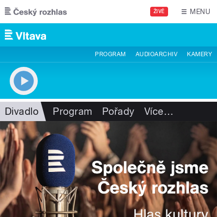
Přejít k hlavnímu obsahu
MENU
ŽIVĚ
PROGRAM
AUDIOARCHIV
KAMERY
Divadlo
Program
Pořady
Více
…