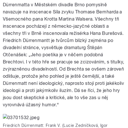
Dürrenmatta v Městském divadle Brno pomyslně
navazuje na inscenace Síla zvyku Thomase Bernharda a
Všemocného pana Krotta Martina Walsera. Všechny tři
inscenace pocházejí z německo-jazyčné oblasti a
všechny tři v Brně inscenovala režisérka Hana Burešová.
Friedrich Dürrenmantt je tvůrcům blízký zejména po
divadelní stránce, vysvětluje dramaturg Štěpán
Otčenášek: „Jeho poetika je v něčem podobná
Brechtovi. I v této hře se pracuje se zcizováním, s titulky,
zvýrazněnou divadelností. Od Brechta se ovšem zároveň
odlišuje, protože jeho pohled je ještě černější, a také
Dürrenmatt není ideologický, naprosto stojí proti jakékoliv
ideologii a proti jakýmkoliv iluzím. Dá se říci, že jeho hry
jsou dost skeptické a kritické, ale to vše zas u něj
vyrovnává úžasný humor.“
Friedrich Dürrenmatt: Frank V. (Lucie Zedníčková, Igor