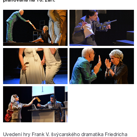
Uvedení hry Frank V. švýcarského dramatika Friedricha