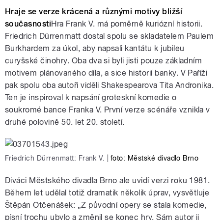
Play /
„Celek vyniká neobyčejnou souhrou
představení Frank V. v Městském
Hraje se verze krácená a různými motivy bližší
kolektivu,“ říká Luboš Mareček o
představení Frank V. v Městském divadle
současnosti
Hra Frank V. má poměrně kuriózní historii.
divadle Brno.
Brno.
Friedrich Dürrenmatt dostal spolu se skladatelem Paulem
Burkhardem za úkol, aby napsali kantátu k jubileu
curyšské činohry. Oba dva si byli jisti pouze základním
motivem plánovaného díla, a sice historií banky. V Paříži
pak spolu oba autoři viděli Shakespearova Tita Andronika.
Ten je inspiroval k napsání groteskní komedie o
pause
soukromé bance Franka V. První verze scénáře vznikla v
druhé polovině 50. let 20. století.
Friedrich Dürrenmatt: Frank V.
|
foto: Městské divadlo Brno
Diváci Městského divadla Brno ale uvidí verzi roku 1981.
Během let udělal totiž dramatik několik úprav, vysvětluje
Štěpán Otčenášek: „Z původní opery se stala komedie,
písní trochu ubylo a změnil se konec hry. Sám autor ji