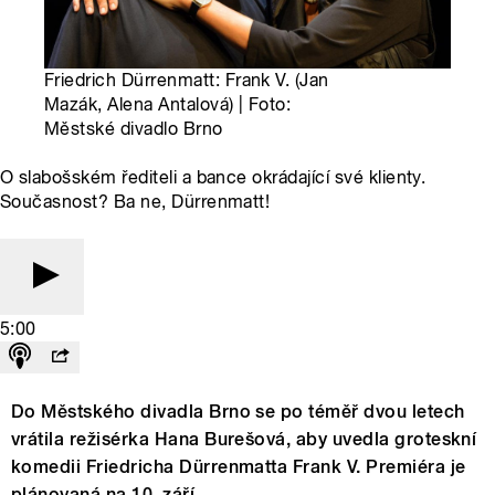
Friedrich Dürrenmatt: Frank V. (Jan
Mazák, Alena Antalová) | Foto:
Městské divadlo Brno
O slabošském řediteli a bance okrádající své klienty.
Současnost? Ba ne, Dürrenmatt!
5:00
Do Městského divadla Brno se po téměř dvou letech
vrátila režisérka Hana Burešová, aby uvedla groteskní
komedii Friedricha Dürrenmatta Frank V. Premiéra je
plánovaná na 10. září.