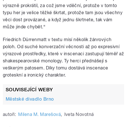
výrazně prokrátil, za což jsme vděční, protože v tomto
typu her je velice těžké škrtat, protože tam jsou všechny
věci dost provázané, a když jednu škrtnete, tak vám
může jinde chybět.“
Friedrich Dürrenmatt v textu mísí několik žánrových
poloh. Od suché konverzační věcnosti až po expresivní
výrazové prostředky, které v inscenaci zastupují téměř až
shakespearovské monology. Ty herci přednášejí s
veškerým patosem. Díky tomu dostává inscenace
groteskní a ironický charakter.
SOUVISEJÍCÍ WEBY
Městské divadlo Brno
autoři:
Milena M. Marešová
,
Iveta Novotná