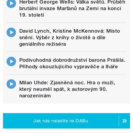
Herbert George Wells: Válka světů. Průběh
brutální invaze Marťanů na Zemi na konci
19. století
David Lynch, Kristine McKennová: Místo
snění. Výběr z knihy o životě a díle
geniálního režiséra
Podivuhodná dobrodružství barona Prášila.
Příhody okouzlujícího vypravěče a lháře
Milan Uhde: Zjasněná noc. Hra o muži,
který neuměl spát, k autorovým 90.
narozeninám
Jak nás naladíte na DABu