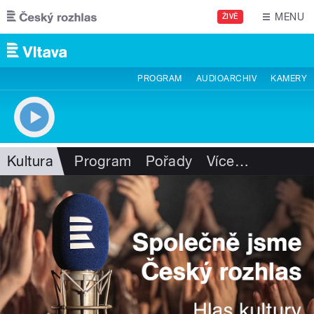
Přejít k hlavnímu obsahu
MENU
ŽIVĚ
PROGRAM
AUDIOARCHIV
KAMERY
Kultura
Program
Pořady
Více
…