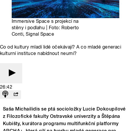
Immersive Space s projekcí na
stěny i podlahu | Foto: Roberto
Conti, Signal Space
Co od kultury mladí lidé očekávají? A co mladé generaci
kulturní instituce nabídnout neumí?
26:42
Saša Michailidis se ptá socioložky Lucie Dokoupilové
z Filozofické fakulty Ostravské univerzity a Štěpána
Kubišty, kurátora programu multifunkční platformy
ARCHA+, která cílí na tvorbu mladé generace pro