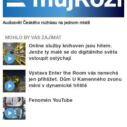
Audiosvět Českého rozhlasu na jednom místě
MOHLO BY VÁS ZAJÍMAT
Online služby knihoven jsou hitem.
Jenže ty malé se do digitálního světa
vstoupit ostýchají
Výstava Enter the Room vás nenechá
jen přihlížet. Dům U Kamenného zvonu
mění v dynamické hřiště
Fenomén YouTube