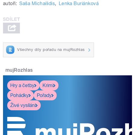
autoři:
Saša Michailidis
,
Lenka Buriánková
Všechny díly pořadu na mujRozhlas
mujRozhlas
Hry a četby
Krimi
Pohádky
Pořady
Živé vysílání