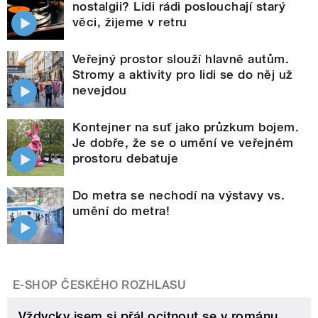
nostalgii? Lidi rádi poslouchají starý
věci, žijeme v retru
Veřejný prostor slouží hlavně autům.
Stromy a aktivity pro lidi se do něj už
nevejdou
Kontejner na suť jako průzkum bojem.
Je dobře, že se o umění ve veřejném
prostoru debatuje
Do metra se nechodí na výstavy vs.
umění do metra!
E-SHOP ČESKÉHO ROZHLASU
Vždycky jsem si přál ocitnout se v románu