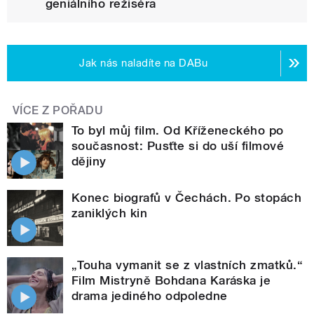
geniálního režiséra
Jak nás naladíte na DABu
VÍCE Z POŘADU
To byl můj film. Od Kříženeckého po
současnost: Pusťte si do uší filmové
dějiny
Konec biografů v Čechách. Po stopách
zaniklých kin
„Touha vymanit se z vlastních zmatků.“
Film Mistryně Bohdana Karáska je
drama jediného odpoledne