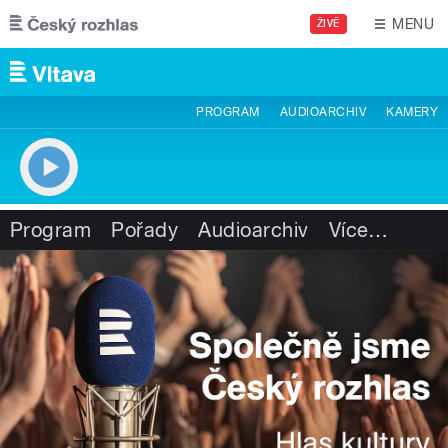
Přejít k hlavnímu obsahu
MENU
ŽIVĚ
PROGRAM
AUDIOARCHIV
KAMERY
Program
Pořady
Audioarchiv
Více
…