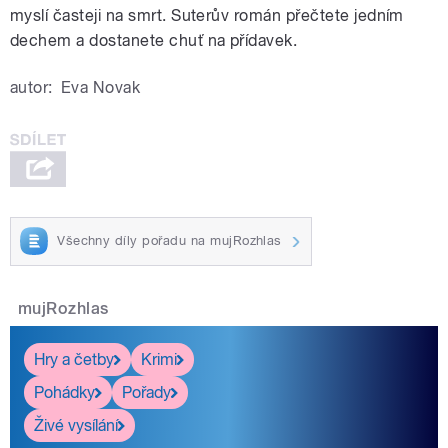
myslí časteji na smrt. Suterův román přečtete jedním
dechem a dostanete chuť na přídavek.
autor:
Eva Novak
Všechny díly pořadu na mujRozhlas
mujRozhlas
Hry a četby
Krimi
Pohádky
Pořady
Živé vysílání