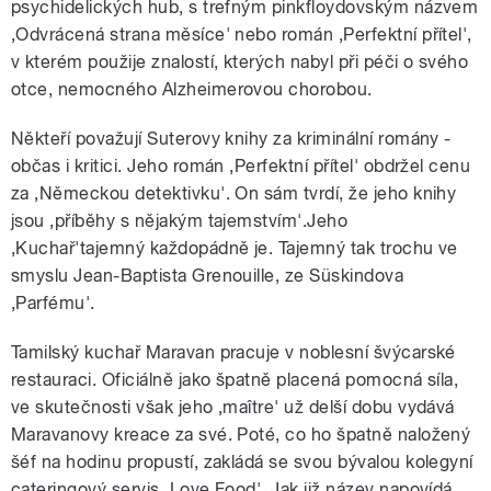
psychidelických hub, s trefným pinkfloydovským názvem
‚Odvrácená strana měsíce' nebo román ‚Perfektní přítel',
v kterém použije znalostí, kterých nabyl při péči o svého
otce, nemocného Alzheimerovou chorobou.
Někteří považují Suterovy knihy za kriminální romány -
občas i kritici. Jeho román ‚Perfektní přítel' obdržel cenu
za ‚Německou detektivku'. On sám tvrdí, že jeho knihy
jsou ‚příběhy s nějakým tajemstvím'.Jeho
‚Kuchař'tajemný každopádně je. Tajemný tak trochu ve
smyslu Jean-Baptista Grenouille, ze Süskindova
‚Parfému'.
Tamilský kuchař Maravan pracuje v noblesní švýcarské
restauraci. Oficiálně jako špatně placená pomocná síla,
ve skutečnosti však jeho ‚maître' už delší dobu vydává
Maravanovy kreace za své. Poté, co ho špatně naložený
šéf na hodinu propustí, zakládá se svou bývalou kolegyní
cateringový servis ‚Love Food'. Jak již název napovídá,