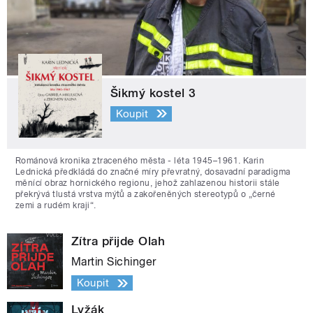
Šikmý kostel 3
Koupit
Románová kronika ztraceného města - léta 1945–1961. Karin
Lednická předkládá do značné míry převratný, dosavadní paradigma
měnící obraz hornického regionu, jehož zahlazenou historii stále
překrývá tlustá vrstva mýtů a zakořeněných stereotypů o „černé
zemi a rudém kraji“.
Zítra přijde Olah
Martin Sichinger
Koupit
Lyžák