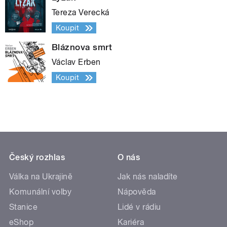
Tereza Verecká
Koupit
Bláznova smrt
Václav Erben
Koupit
Český rozhlas
O nás
Válka na Ukrajině
Jak nás naladíte
Komunální volby
Nápověda
Stanice
Lidé v rádiu
eShop
Kariéra