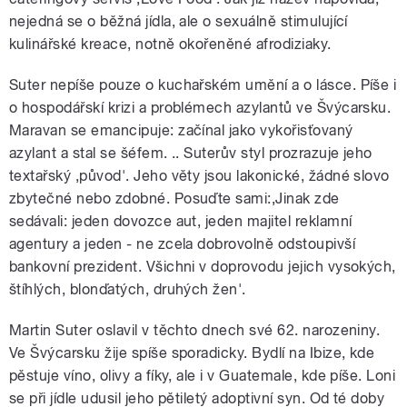
nejedná se o běžná jídla, ale o sexuálně stimulující
kulinářské kreace, notně okořeněné afrodiziaky.
Suter nepíše pouze o kuchařském umění a o lásce. Píše i
o hospodářskí krizi a problémech azylantů ve Švýcarsku.
Maravan se emancipuje: začínal jako vykořisťovaný
azylant a stal se šéfem. .. Suterův styl prozrazuje jeho
textařský ‚původ'. Jeho věty jsou lakonické, žádné slovo
zbytečné nebo zdobné. Posuďte sami:‚Jinak zde
sedávali: jeden dovozce aut, jeden majitel reklamní
agentury a jeden - ne zcela dobrovolně odstoupivší
bankovní prezident. Všichni v doprovodu jejich vysokých,
štíhlých, blonďatých, druhých žen'.
Martin Suter oslavil v těchto dnech své 62. narozeniny.
Ve Švýcarsku žije spíše sporadicky. Bydlí na Ibize, kde
pěstuje víno, olivy a fíky, ale i v Guatemale, kde píše. Loni
se při jídle udusil jeho pětiletý adoptivní syn. Od té doby