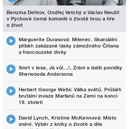
Benzína Dehtov. Ondřej Vetchý a Václav Neužil
v Pýchově černé komedii o životě hrou a hře
o život
Marguerite Durasová: Milenec. Skandální
příběh zakázané lásky zámožného Číňana
a francouzské dívky
Smrt v lese, Já vůl…!, Zrání a další povídky
Sherwooda Andersona
Herbert George Wells: Válka světů. Průběh
brutální invaze Marťanů na Zemi na konci
19. století
David Lynch, Kristine McKennová: Místo
snění. Výběr z knihy o životě a díle