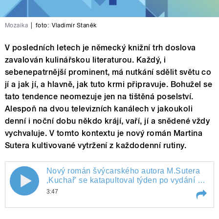
Mozaika
|
foto:
Vladimír Staněk
V posledních letech je německý knižní trh doslova
zavalován kulinářskou literaturou. Každý, i
sebenepatrnější prominent, má nutkání sdělit světu co
jí a jak jí, a hlavně, jak tuto krmi připravuje. Bohužel se
tato tendence neomezuje jen na tištěná poselství.
Alespoň na dvou televizních kanálech v jakoukoli
denní i noční dobu někdo krájí, vaří, jí a snědené vždy
vychvaluje. V tomto kontextu je nový román Martina
Sutera kultivované vytržení z každodenní rutiny.
Nový román švýcarského autora M.Sutera
Nový román švýcarského autora
‚Kuchař' se katapultoval týden po vydání na
první místo bestsellerů v Německu
3:47
M.Sutera ‚Kuchař' se katapultoval
Play /
Nový román švýcarského autora