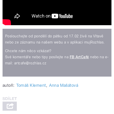
Poslouchejte od pondělí do pátku od 17.02 živě na Vltavě
nebo ze záznamu na našem webu a v aplikaci mujRozhlas.
Chcete nám něco vzkázat?
Své komentáře nebo tipy posílejte na
FB ArtCafé
nebo na e-
mail: artcafe@rozhlas.cz
autoři:
Tomáš Klement
,
Anna Mašátová