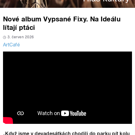
Nové album Vypsané Fixy. Na Ideálu
lítají ptáci
3. červen 2026
ArtCafé
„Když jsme v devadesátkách chodili do parku pít kolu