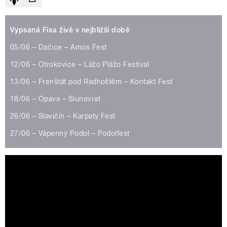
Vypsaná Fixa živě v nejbližší době
05/06 – Dačice – Amos Fest
12/06 – Otrokovice – Lážo Plážo Festival
13/06 – Frenštát pod Radhoštěm – Kontakt Fest
18/06 – Opava – Slunovrat
26/06 – Slavičín – Karpaty Fest
27/06 – Vápenný Podol – Podolfest
Vypsaná fiXa Bylo to jistý