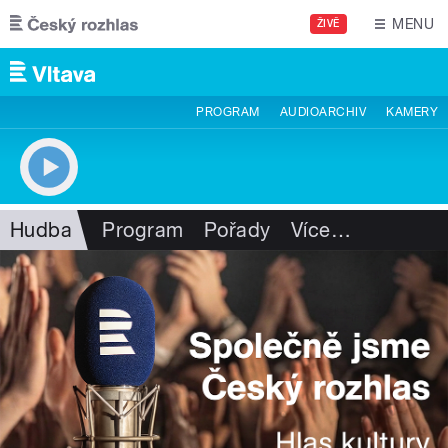
Přejít k hlavnímu obsahu
MENU
ŽIVĚ
PROGRAM
AUDIOARCHIV
KAMERY
Hudba
Program
Pořady
Více
…