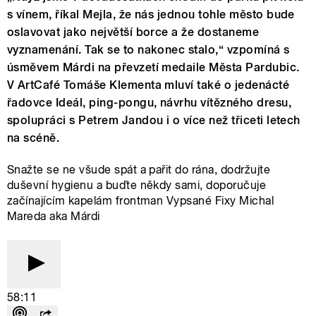
s vínem, říkal Mejla, že nás jednou tohle město bude
oslavovat jako největší borce a že dostaneme
vyznamenání. Tak se to nakonec stalo,“ vzpomíná s
úsměvem Márdi na převzetí medaile Města Pardubic.
V ArtCafé Tomáše Klementa mluví také o jedenácté
řadovce Ideál, ping-pongu, návrhu vítězného dresu,
spolupráci s Petrem Jandou i o více než třiceti letech
na scéně.
Snažte se ne všude spát a pařit do rána, dodržujte
duševní hygienu a buďte někdy sami, doporučuje
začínajícím kapelám frontman Vypsané Fixy Michal
Mareda aka Márdi
58:11