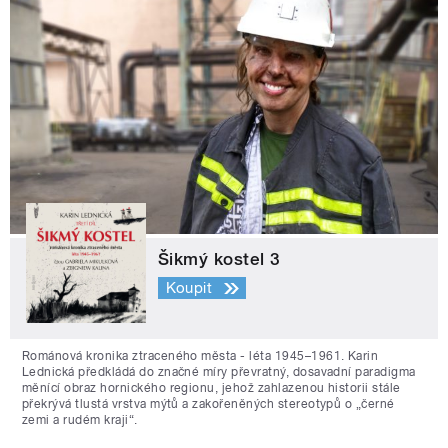
Šikmý kostel 3
Koupit
Románová kronika ztraceného města - léta 1945–1961. Karin
Lednická předkládá do značné míry převratný, dosavadní paradigma
měnící obraz hornického regionu, jehož zahlazenou historii stále
překrývá tlustá vrstva mýtů a zakořeněných stereotypů o „černé
zemi a rudém kraji“.