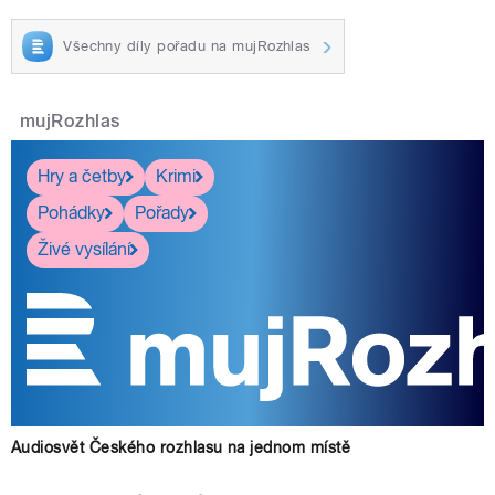
Všechny díly pořadu na mujRozhlas
mujRozhlas
Hry a četby
Krimi
Pohádky
Pořady
Živé vysílání
Audiosvět Českého rozhlasu na jednom místě