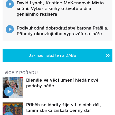
David Lynch, Kristine McKennová: Místo
snění. Výběr z knihy o životě a díle
geniálního režiséra
Podivuhodná dobrodružství barona Prášila.
Příhody okouzlujícího vypravěče a lháře
Jak nás naladíte na DABu
VÍCE Z POŘADU
Bienále Ve věci umění hledá nové
podoby péče
Příběh solidarity žije v Lidicích dál,
tamní sbírka získala cenný dar