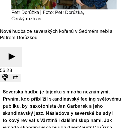
Petr Dorůžka | Foto:
Petr Dorůžka
,
Český rozhlas
Nová hudba ze severských kořenů v Sedmém nebi s
Petrem Dorůžkou
56:28
Severská hudba je tajenka s mnoha neznámými.
Prvním, kdo přiblížil skandinávský feeling světovému
publiku, byl saxofonista Jan Garbarek a jeho
skandinávský jazz. Následovaly severské balady i
folkový revival s Värttinä i dalšími skupinami. Jak
vypadá skandinávská hudba dnes? Petr Dorůžka