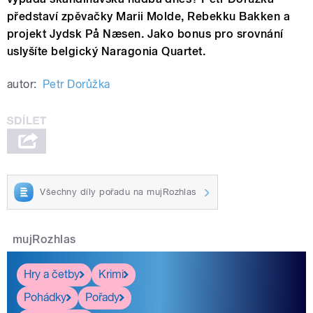
představí zpěvačky Marii Molde, Rebekku Bakken a
projekt Jydsk På Næsen. Jako bonus pro srovnání
uslyšíte belgický Naragonia Quartet.
autor:
Petr Dorůžka
Všechny díly pořadu na mujRozhlas
mujRozhlas
Hry a četby
Krimi
Pohádky
Pořady