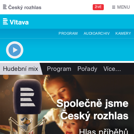
Přejít k hlavnímu obsahu
MENU
ŽIVĚ
PROGRAM
AUDIOARCHIV
KAMERY
Hudební mix
Program
Pořady
Více
…