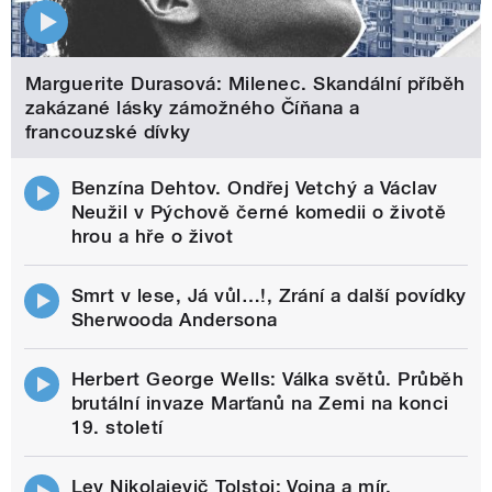
Marguerite Durasová: Milenec. Skandální příběh
zakázané lásky zámožného Číňana a
francouzské dívky
Benzína Dehtov. Ondřej Vetchý a Václav
Neužil v Pýchově černé komedii o životě
hrou a hře o život
Smrt v lese, Já vůl…!, Zrání a další povídky
Sherwooda Andersona
Herbert George Wells: Válka světů. Průběh
brutální invaze Marťanů na Zemi na konci
19. století
Lev Nikolajevič Tolstoj: Vojna a mír.