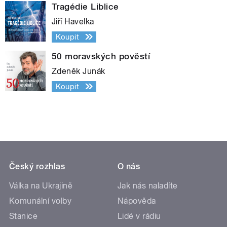
Tragédie Liblice
Jiří Havelka
Koupit
50 moravských pověstí
Zdeněk Junák
Koupit
Český rozhlas
O nás
Válka na Ukrajině
Jak nás naladíte
Komunální volby
Nápověda
Stanice
Lidé v rádiu