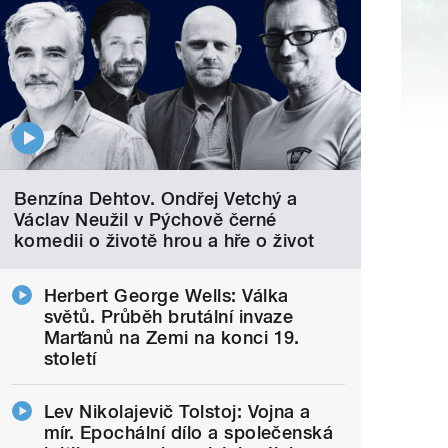
Benzína Dehtov. Ondřej Vetchý a
Václav Neužil v Pýchově černé
komedii o životě hrou a hře o život
Herbert George Wells: Válka
světů. Průběh brutální invaze
Marťanů na Zemi na konci 19.
století
Lev Nikolajevič Tolstoj: Vojna a
mír. Epochální dílo a společenská