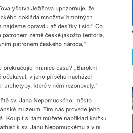
 Tovaryšstva Ježíšova upozorňuje, že
uckého dokládá množství hmotných
h najdeme opravdu až desítky tisíc.“ Co
m patronem země české jakožto teritoria,
hlavním patronem českého národa,“
u překračující hranice času? „Barokní
 očekával, v jeho příběhu nacházel
zal archetypy, které v něm rezonovaly.“
diště sv. Jana Nepomuckého, město
jánské muzeum. Tím nás provede jeho
á. Koupit si tam můžete například knížku
athist k sv. Janu Nepomuckému a v ní