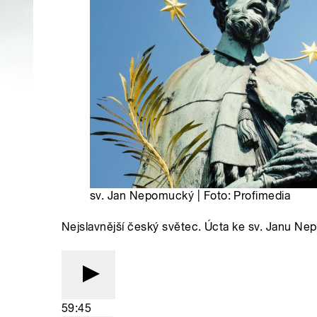
sv. Jan Nepomucký | Foto: Profimedia
Nejslavnější český světec. Úcta ke sv. Janu N
59:45