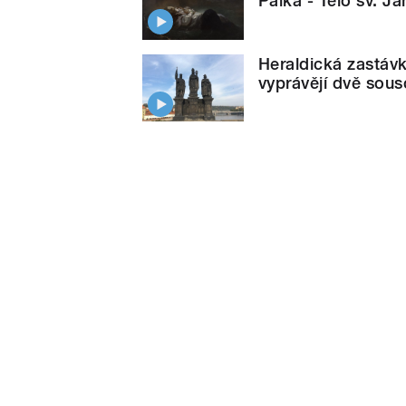
Palka - Tělo sv. 
Heraldická zastávk
vyprávějí dvě sous