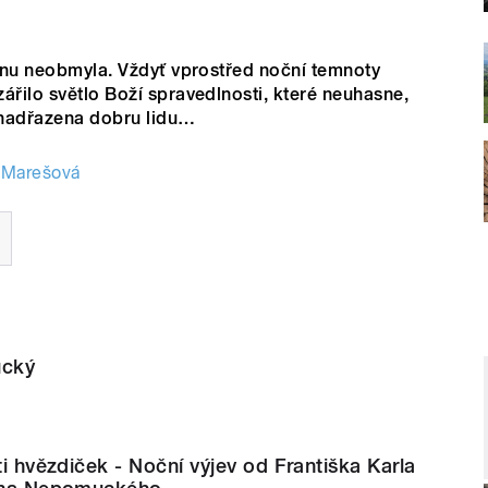
vinu neobmyla. Vždyť vprostřed noční temnoty
ářilo světlo Boží spravedlnosti, které neuhasne,
nadřazena dobru lidu…
 Marešová
ucký
ti hvězdiček - Noční výjev od Františka Karla