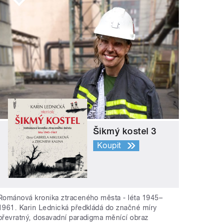
Šikmý kostel 3
Koupit
Románová kronika ztraceného města - léta 1945–
1961. Karin Lednická předkládá do značné míry
převratný, dosavadní paradigma měnící obraz