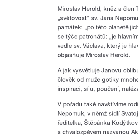
Miroslav Herold, kněz a člen
„světovost“ sv. Jana Nepom
památek: „po této planetě jic
se týče patronátů: „je hlavní
vedle sv. Václava, který je 
objasňuje Miroslav Herold.
A jak vysvětluje Janovu oblib
člověk od muže gotiky mnohé
inspiraci, sílu, poučení, nalé
V pořadu také navštívíme ro
Nepomuk, v němž sídlí Svato
ředitelka, Štěpánka Kodýtkov
s chvalozpěvem nazvanou Ak