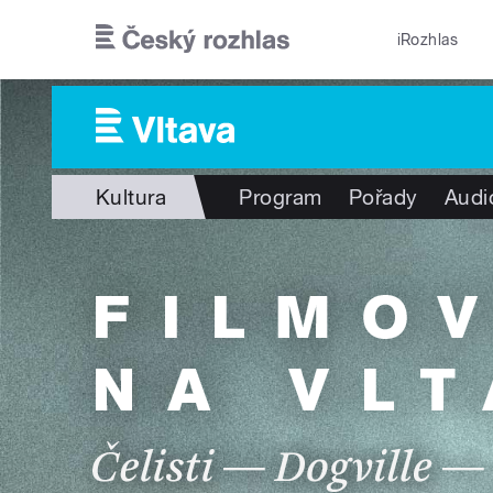
Přejít k hlavnímu obsahu
iRozhlas
Kultura
Program
Pořady
Audi