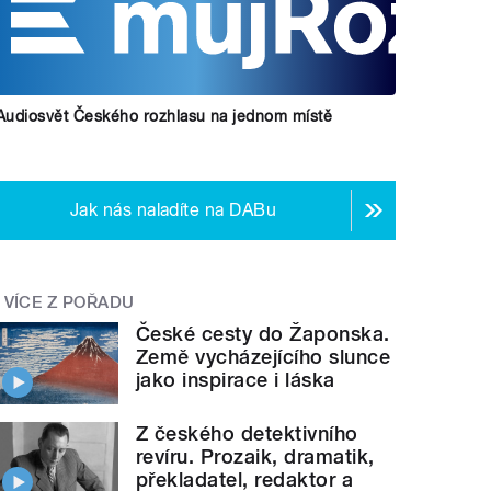
Audiosvět Českého rozhlasu na jednom místě
Jak nás naladíte na DABu
VÍCE Z POŘADU
České cesty do Žaponska.
Země vycházejícího slunce
jako inspirace i láska
Z českého detektivního
revíru. Prozaik, dramatik,
překladatel, redaktor a