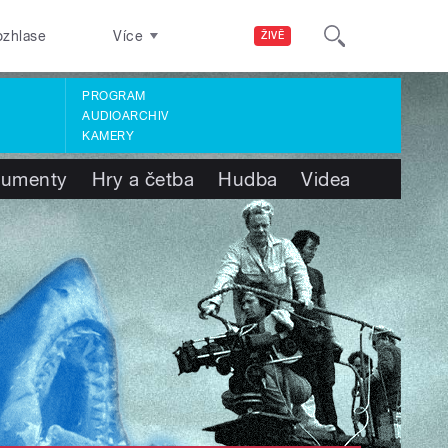
ozhlase
Více
ŽIVĚ
PROGRAM
AUDIOARCHIV
KAMERY
umenty
Hry a četba
Hudba
Videa