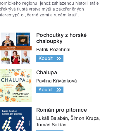
hornického regionu, jehož zahlazenou historii stále
překrývá tlustá vrstva mýtů a zakořeněných
stereotypů o „černé zemi a rudém kraji“.
Pochoutky z horské
chaloupky
Patrik Rozehnal
Koupit
Chalupa
Pavlína Křivánková
Koupit
Román pro pitomce
Lukáš Balabán, Šimon Krupa,
Tomáš Soldán