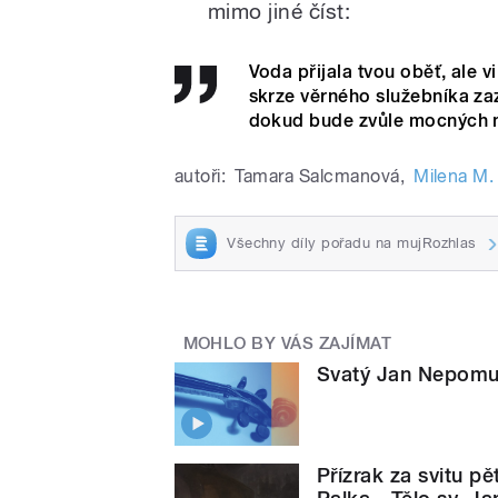
mimo jiné číst:
Voda přijala tvou oběť, ale 
skrze věrného služebníka zaz
dokud bude zvůle mocných 
autoři:
Tamara Salcmanová
,
Milena M.
Všechny díly pořadu na mujRozhlas
MOHLO BY VÁS ZAJÍMAT
Svatý Jan Nepom
Přízrak za svitu pě