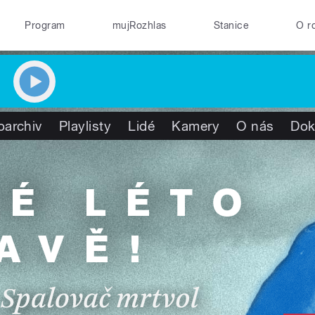
Program
mujRozhlas
Stanice
O r
oarchiv
Playlisty
Lidé
Kamery
O nás
Dok