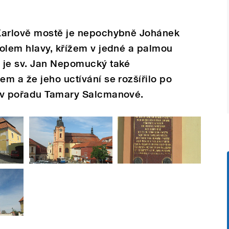
Karlově mostě je nepochybně Johánek
olem hlavy, křížem v jedné a palmou
 je sv. Jan Nepomucký také
m a že jeho uctívání se rozšířilo po
 v pořadu Tamary Salcmanové.