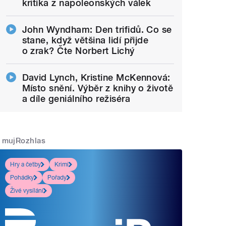
kritika z napoleonských válek
John Wyndham: Den trifidů. Co se
stane, když většina lidí přijde
o zrak? Čte Norbert Lichý
David Lynch, Kristine McKennová:
Místo snění. Výběr z knihy o životě
a díle geniálního režiséra
mujRozhlas
Hry a četby
Krimi
Pohádky
Pořady
Živé vysílání