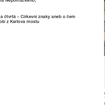
Jana Nepomuckého,
a čtvrtá – Církevní znaky aneb o čem
oší z Karlova mostu