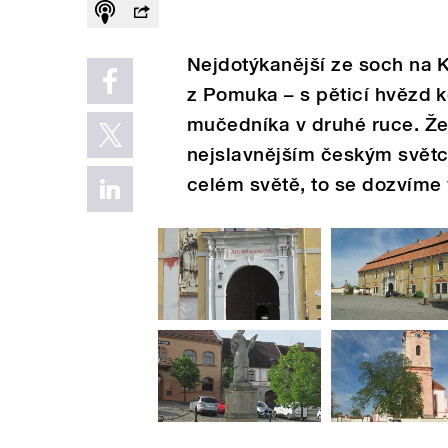
Nejdotýkanější ze soch na 
z Pomuka – s pěticí hvězd k
mučedníka v druhé ruce. Že
nejslavnějším českým světce
celém světě, to se dozvíme