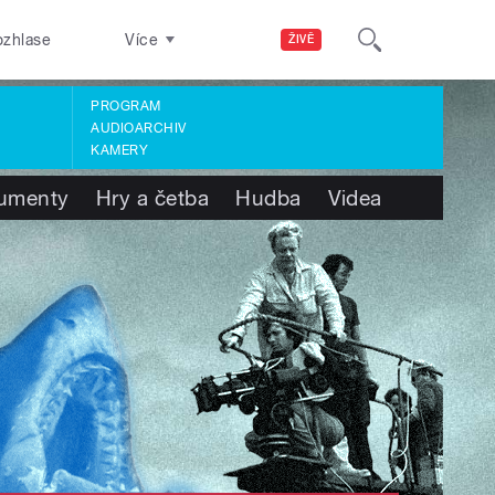
ozhlase
Více
ŽIVĚ
PROGRAM
AUDIOARCHIV
KAMERY
umenty
Hry a četba
Hudba
Videa