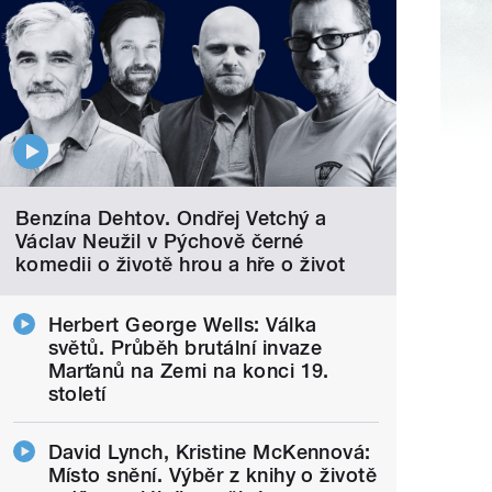
Benzína Dehtov. Ondřej Vetchý a
Václav Neužil v Pýchově černé
komedii o životě hrou a hře o život
Herbert George Wells: Válka
světů. Průběh brutální invaze
Marťanů na Zemi na konci 19.
století
David Lynch, Kristine McKennová:
Místo snění. Výběr z knihy o životě