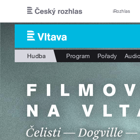
Přejít k hlavnímu obsahu
iRozhlas
Hudba
Program
Pořady
Audio