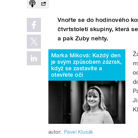
Vnořte se do hodinového ko
čtvrtstoletí skupiny, která
a pak Zuby nehty.
Ž
Marka Míková: Každý den
je svým způsobem zázrak,
m
když se zastavíte a
o
otevřete oči
d
P
J
K
autor:
Pavel Klusák