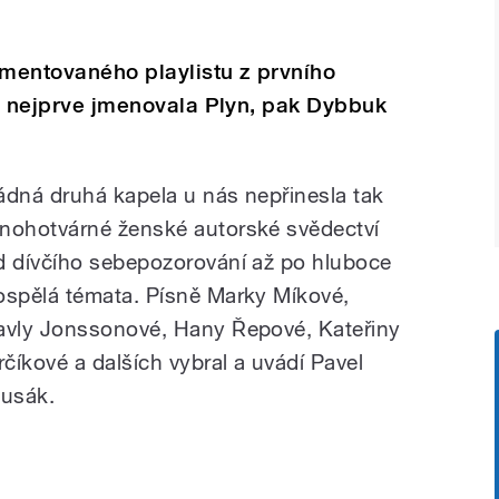
mentovaného playlistu z prvního
 se nejprve jmenovala Plyn, pak Dybbuk
ádná druhá kapela u nás nepřinesla tak
nohotvárné ženské autorské svědectví
d dívčího sebepozorování až po hluboce
ospělá témata. Písně Marky Míkové,
avly Jonssonové, Hany Řepové, Kateřiny
irčíkové a dalších vybral a uvádí Pavel
lusák.