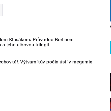
lem Klusákem: Průvodce Berlínem
 jeho albovou trilogií
echovkář. Výtvarníkův počin ústí v megamix