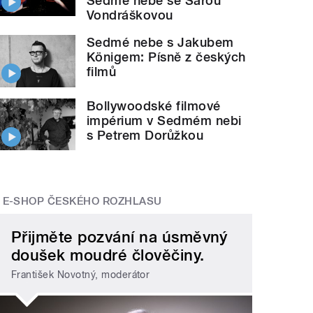
Sedmé nebe se Sárou
Vondráškovou
Sedmé nebe s Jakubem
Königem: Písně z českých
filmů
Bollywoodské filmové
impérium v Sedmém nebi
s Petrem Dorůžkou
E-SHOP ČESKÉHO ROZHLASU
Přijměte pozvání na úsměvný
doušek moudré člověčiny.
František Novotný, moderátor