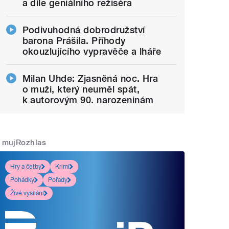
a díle geniálního režiséra
Podivuhodná dobrodružství
barona Prášila. Příhody
okouzlujícího vypravěče a lháře
Milan Uhde: Zjasněná noc. Hra
o muži, který neuměl spát,
k autorovým 90. narozeninám
mujRozhlas
Hry a četby
Krimi
Pohádky
Pořady
Živé vysílání