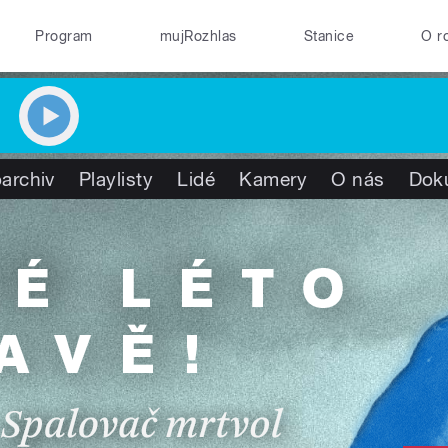
Program
mujRozhlas
Stanice
O r
archiv
Playlisty
Lidé
Kamery
O nás
Dok