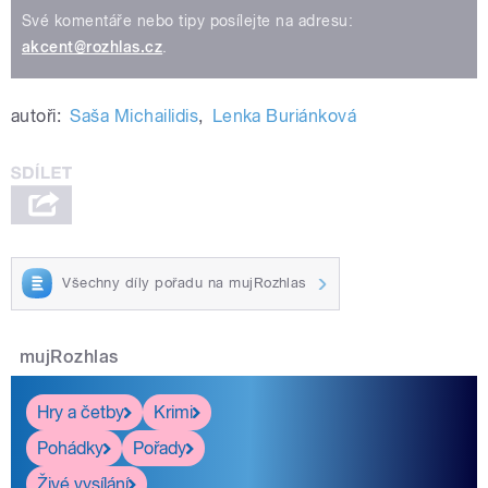
Své komentáře nebo tipy posílejte na adresu:
akcent@rozhlas.cz
.
autoři:
Saša Michailidis
,
Lenka Buriánková
Všechny díly pořadu na mujRozhlas
mujRozhlas
Hry a četby
Krimi
Pohádky
Pořady
Živé vysílání