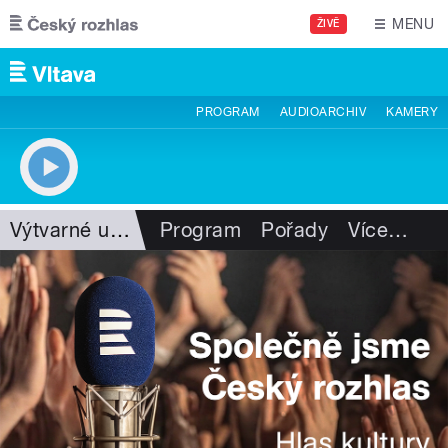
Přejít k hlavnímu obsahu
MENU
ŽIVĚ
PROGRAM
AUDIOARCHIV
KAMERY
Výtvarné umění
Program
Pořady
Více
…