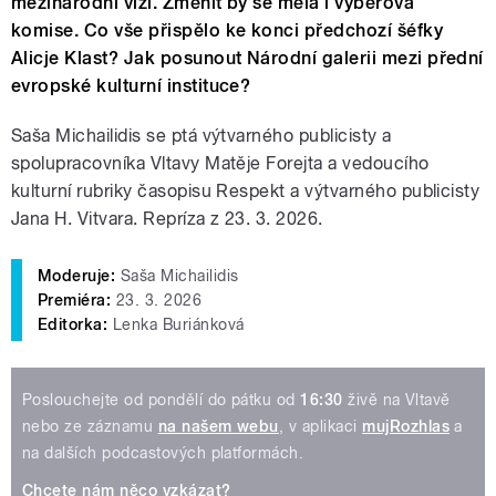
mezinárodní vizi. Změnit by se měla i výběrová
komise. Co vše přispělo ke konci předchozí šéfky
Alicje Klast? Jak posunout Národní galerii mezi přední
evropské kulturní instituce?
Saša Michailidis se ptá výtvarného publicisty a
spolupracovníka Vltavy Matěje Forejta a vedoucího
kulturní rubriky časopisu Respekt a výtvarného publicisty
Jana H. Vitvara. Repríza z 23. 3. 2026.
Moderuje:
Saša Michailidis
Premiéra:
23. 3. 2026
Editorka:
Lenka Buriánková
Poslouchejte od pondělí do pátku od
16:30
živě na Vltavě
nebo ze záznamu
na našem webu
, v aplikaci
mujRozhlas
a
na dalších podcastových platformách.
Chcete nám něco vzkázat?