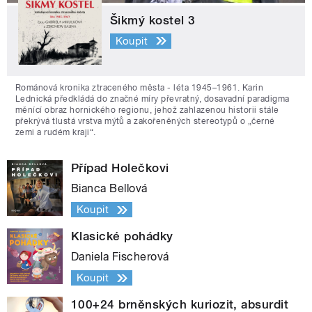
Šikmý kostel 3
Koupit
Románová kronika ztraceného města - léta 1945–1961. Karin
Lednická předkládá do značné míry převratný, dosavadní paradigma
měnící obraz hornického regionu, jehož zahlazenou historii stále
překrývá tlustá vrstva mýtů a zakořeněných stereotypů o „černé
zemi a rudém kraji“.
Případ Holečkovi
Bianca Bellová
Koupit
Klasické pohádky
Daniela Fischerová
Koupit
100+24 brněnských kuriozit, absurdit