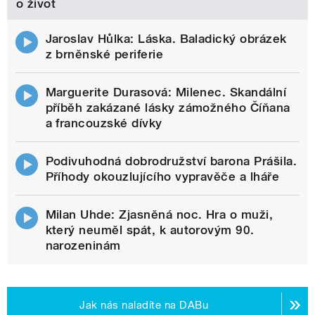
o život
Jaroslav Hůlka: Láska. Baladický obrázek
z brněnské periferie
Marguerite Durasová: Milenec. Skandální
příběh zakázané lásky zámožného Číňana
a francouzské dívky
Podivuhodná dobrodružství barona Prášila.
Příhody okouzlujícího vypravěče a lháře
Milan Uhde: Zjasněná noc. Hra o muži,
který neuměl spát, k autorovým 90.
narozeninám
Jak nás naladíte na DABu