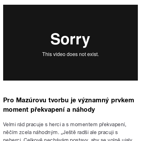
Pro Mazúrovu tvorbu je významný prvkem
moment překvapení a náhody
Velmi rád pracuje s herci a s momentem překvapení,
něčím zcela náhodným. „Ještě radši ale pracuji s
neherci. Celkově nechávám postavy, aby se volně ujaly