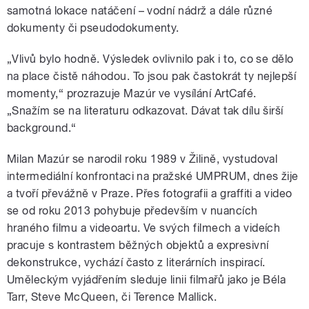
samotná lokace natáčení
–
vodní nádrž a dále různé
dokumenty či pseudodokumenty.
„Vlivů bylo hodně. Výsledek ovlivnilo pak i to, co se dělo
na place čistě náhodou. To jsou pak častokrát ty nejlepší
momenty,“ prozrazuje Mazúr ve vysílání ArtCafé.
„Snažím se na literaturu odkazovat. Dávat tak dílu širší
background.“
Milan Mazúr se narodil roku 1989 v Žilině, vystudoval
intermediální konfrontaci na pražské UMPRUM, dnes žije
a tvoří převážně v Praze. Přes fotografii a graffiti a video
se od roku 2013 pohybuje především v nuancích
hraného filmu a videoartu. Ve svých filmech a videích
pracuje s kontrastem běžných objektů a expresivní
dekonstrukce, vychází často z literárních inspirací.
Uměleckým vyjádřením sleduje linii filmařů jako je Béla
Tarr, Steve McQueen, či Terence Mallick.