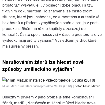
prostoru,“ vysvětluje. „V poslední době pracuji s tzv.
fiktivním dokumentem. To znamená, že často točím
situace, které jsou náhodné, dokumentární a autentické,
bez herců a předem vymyšlených scén a pak je v post-
produkci stříhám na různé kapitoly a zasazuji do
kontextů. Často spolu nesouvisí v čase a prostoru, ale ve
výsledku mají určitý význam.“ Výsledkem je dílo, které
má surreálný přesah.
Narušováním žánrů lze hledat nové
způsoby uměleckého vyjádření
Milan Mazúr: instalace videoprojekce Ócuka (2018)
|
foto:
Milan Mazúr
Důležitým prvkem v jeho tvorbě je také kombinování
žánrů, médií. „Narušováním žánrů můžeš hledat nové