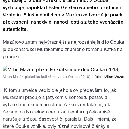
vycházející z díla Haruki Murakamiho. V Ócuce
vystupuje například Ester Geislerová nebo producent
Ventolin. Silným činitelem v Mazúrově tvorbě je prvek
překvapení, náhody či nahodilosti a z toho vycházející
autenticita.
Mazúrovo zatím nejvýraznější a nejrozsáhlejší dílo
Ócuka
je dekonstrukcí Murakamiho známého románu Kafka na
pobřeží.
Milan Mazúr: plakát ke krátkému videu Ócuka (2018)
|
foto:
Milan Mazúr
K tomu umělce vedlo dle jeho slov především to, jak
Murakami pracuje s jazykem v kontextu postav a
výtvarného času a prostoru. A zároveň také to, jak
čekatel na Nobelovu cenu za literaturu překvapivě
narušuje určitou časovost či paralelu. Další liniemi, ze
které Ócuka vznikla, byly různé novinové články a