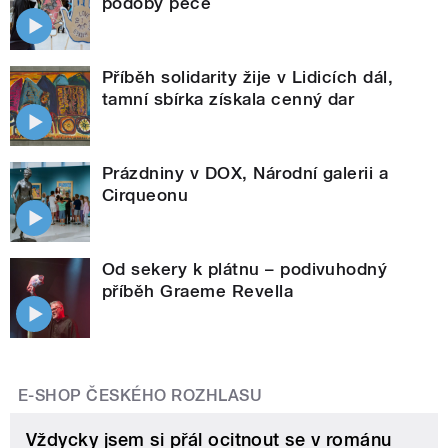
podoby péče
Příběh solidarity žije v Lidicích dál,
tamní sbírka získala cenný dar
Prázdniny v DOX, Národní galerii a
Cirqueonu
Od sekery k plátnu – podivuhodný
příběh Graeme Revella
E-SHOP ČESKÉHO ROZHLASU
Vždycky jsem si přál ocitnout se v románu