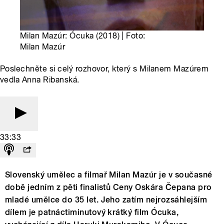
Milan Mazúr: Ócuka (2018) | Foto:
Milan Mazúr
Poslechněte si celý rozhovor, který s Milanem Mazúrem
vedla Anna Ribanská.
33:33
Slovenský umělec a filmař Milan Mazúr je v současné
době jedním z pěti finalistů Ceny Oskára Čepana pro
mladé umělce do 35 let. Jeho zatím nejrozsáhlejším
dílem je patnáctiminutový krátký film Ócuka,