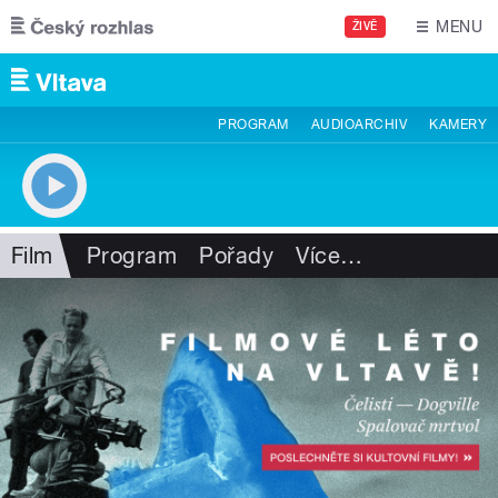
Přejít k hlavnímu obsahu
MENU
ŽIVĚ
PROGRAM
AUDIOARCHIV
KAMERY
Film
Program
Pořady
Více
…