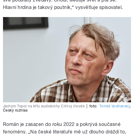
Hlavní hrdina je takový poutník,“ vysvětluje spisovatel.
Jáchym Topol na křtu audioknihy Citlivý člověk
|
foto:
Tomáš Vodňanský
,
Český rozhlas
Román je zasazen do roku 2022 a pokrývá současné
fenomény.
„
Na české literatuře mě už dlouho dráždí to,