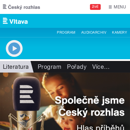
Přejít k hlavnímu obsahu
MENU
ŽIVĚ
PROGRAM
AUDIOARCHIV
KAMERY
Literatura
Program
Pořady
Více
…