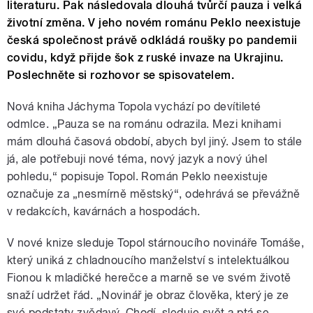
literaturu. Pak následovala dlouhá tvůrčí pauza i velká
životní změna. V jeho novém románu Peklo neexistuje
česká společnost právě odkládá roušky po pandemii
covidu, když přijde šok z ruské invaze na Ukrajinu.
Poslechněte si rozhovor se spisovatelem.
Nová kniha Jáchyma Topola vychází po devítileté
odmlce.
„
Pauza se na románu odrazila. Mezi knihami
mám dlouhá časová období, abych byl jiný. Jsem to stále
já, ale potřebuji nové téma, nový jazyk a nový úhel
pohledu,“ popisuje Topol. Román Peklo neexistuje
označuje za
„
nesmírně městský“, odehrává se převážně
v redakcích, kavárnách a hospodách.
V nové knize sleduje Topol stárnoucího novináře Tomáše,
který uniká z chladnoucího manželství s intelektuálkou
Fionou k mladičké herečce a marně se ve svém životě
snaží udržet řád. „Novinář je obraz člověka, který je ze
své podstaty zvědavý. Chodí, sleduje svět a ptá se.