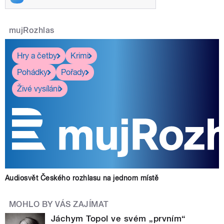
mujRozhlas
Hry a četby
Krimi
Pohádky
Pořady
Živé vysílání
Audiosvět Českého rozhlasu na jednom místě
MOHLO BY VÁS ZAJÍMAT
Jáchym Topol ve svém „prvním“