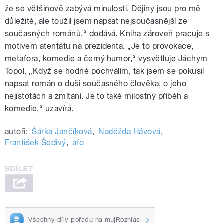
že se většinově zabývá minulosti. Dějiny jsou pro mě
důležité, ale toužil jsem napsat nejsoučasnější ze
současných románů,“ dodává. Kniha zároveň pracuje s
motivem atentátu na prezidenta.
„
Je to provokace,
metafora, komedie a černý humor,“ vysvětluje Jáchym
Topol. „Když se hodně pochválím, tak jsem se pokusil
napsat román o duši současného člověka, o jeho
nejistotách a zmítání. Je to také milostný příběh a
komedie,“ uzavírá.
autoři:
Šárka Jančíková
,
Naděžda Hávová
,
František Šedivý
,
afo
Všechny díly pořadu na mujRozhlas