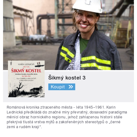
Šikmý kostel 3
Koupit
Románová kronika ztraceného města - léta 1945–1961. Karin
Lednická předkládá do značné míry převratný, dosavadní paradigma
měnící obraz hornického regionu, jehož zahlazenou historii stále
překrývá tlustá vrstva mýtů a zakořeněných stereotypů o „černé
zemi a rudém kraji“.