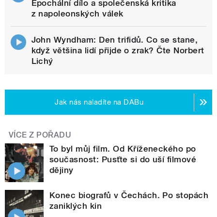
Epochální dílo a společenská kritika
z napoleonských válek
John Wyndham: Den trifidů. Co se stane,
když většina lidí přijde o zrak? Čte Norbert
Lichý
Jak nás naladíte na DABu
VÍCE Z POŘADU
To byl můj film. Od Kříženeckého po
současnost: Pusťte si do uší filmové
dějiny
Konec biografů v Čechách. Po stopách
zaniklých kin