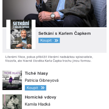
Setkání s Karlem Čapkem
Koupit
Literární fikce, pokus přiblížit literární nadsázkou spisovatele,
filozofa, ale hlavně člověka Karla Čapka trochu jinou formou.
Tiché hlasy
Patricia Gibneyová
Koupit
Hornické vdovy
Kamila Hladká