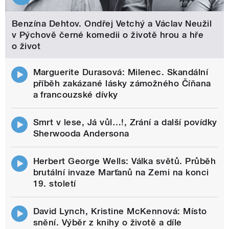
Benzína Dehtov. Ondřej Vetchý a Václav Neužil
v Pýchově černé komedii o životě hrou a hře
o život
Marguerite Durasová: Milenec. Skandální
příběh zakázané lásky zámožného Číňana
a francouzské dívky
Smrt v lese, Já vůl…!, Zrání a další povídky
Sherwooda Andersona
Herbert George Wells: Válka světů. Průběh
brutální invaze Marťanů na Zemi na konci
19. století
David Lynch, Kristine McKennová: Místo
snění. Výběr z knihy o životě a díle