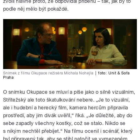
zvolil hlavně proto, že odpovídal příběhu – tak, jak by to
podle něj mělo být pokaždé.
Snímek z filmu Okupace režiséra Michala Nohejla
|
foto:
Unit & Sofa
Praha
O snímku Okupace se mluví a píše jako o silně vizuálním,
Střítežský ale toto škatulkování nebere. „Je to vizuální,
ale i hudební a herecký film, kamera hercům připravila
prostředí, aby jim divák uvěřil,“ říká. „Je důležité, aby do
sebe zapadly všechny kostky, což se stalo. Nikdo se
s nikým nechtěl přebíjet.“ Na filmu ocenil i scénář, který
byl připravený tak, aby se stihl natočit ve vymezeném