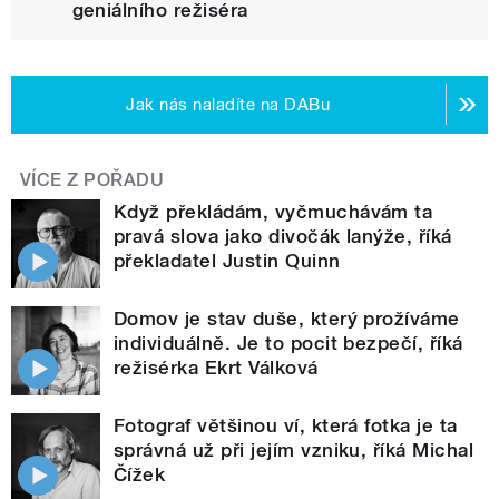
geniálního režiséra
Jak nás naladíte na DABu
VÍCE Z POŘADU
Když překládám, vyčmuchávám ta
pravá slova jako divočák lanýže, říká
překladatel Justin Quinn
Domov je stav duše, který prožíváme
individuálně. Je to pocit bezpečí, říká
režisérka Ekrt Válková
Fotograf většinou ví, která fotka je ta
správná už při jejím vzniku, říká Michal
Čížek