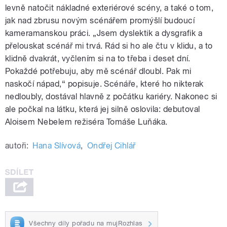
levně natočit nákladné exteriérové scény, a také o tom,
jak nad zbrusu novým scénářem promýšlí budoucí
kameramanskou práci. „Jsem dyslektik a dysgrafik a
přelouskat scénář mi trvá. Rád si ho ale čtu v klidu, a to
klidně dvakrát, vyčlením si na to třeba i deset dní.
Pokaždé potřebuju, aby mě scénář dloubl. Pak mi
naskočí nápad,“ popisuje. Scénáře, které ho nikterak
nedloubly, dostával hlavně z počátku kariéry. Nakonec si
ale počkal na látku, která jej silně oslovila: debutoval
Aloisem Nebelem režiséra Tomáše Luňáka.
autoři:
Hana Slívová
,
Ondřej Cihlář
Všechny díly pořadu na mujRozhlas