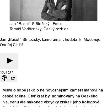
Jan "Baset" Střítežský | Foto:
Tomáš Vodňanský
, Český rozhlas
Jan „Baset“ Střítežský, kameraman, hudebník. Moderuje
Ondřej Cihlář
1:01:37
Mluví o sobě jako o nejhovornějším kameramanovi na
české scéně. Čtyřikrát byl nominovaný na Českého
lva, cenu ale nakonec vždycky získali jeho kolegové.