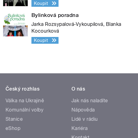
Koupit
Bylinková poradna
Jarka Rozsypalová-Vykoupilová, Blanka
Kocourková
Koupit
Český rozhlas
O nás
Válka na Ukrajině
Jak nás naladíte
Komunální volby
Nápověda
Stanice
Lidé v rádiu
eShop
Kariéra
Kontakt