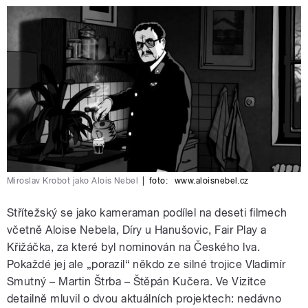
Miroslav Krobot jako Alois Nebel
|
foto:
www.aloisnebel.cz
Střítežský se jako kameraman podílel na deseti filmech
včetně Aloise Nebela, Díry u Hanušovic, Fair Play a
Křižáčka, za které byl nominován na Českého lva.
Pokaždé jej ale „porazil“ někdo ze silné trojice Vladimír
Smutný – Martin Štrba – Štěpán Kučera. Ve Vizitce
detailně mluvil o dvou aktuálních projektech: nedávno