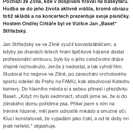
Pochází ze Zlína, kde v dospívání hrával na baskytaru.
Hudba se do jeho života aktivně vrátila, kromě obrazu
totiž skládá a na koncertech prezentuje svoje písničky.
Hostem Ondřej Cihláře byl ve Vizitce Jan „Baset“
Střítežský.
Jan Střítežský se ve Zlíně vyučil kovoobráběčem, a
kdyby po dvanácti letech hraní špičkové házené dostal
profesionální smlouvu, bylo by o jeho celoživotní dráze
zřejmě rozhodnuto. Jenže ji nedostal, a tak vyhrál film.
Studoval ho nejprve ve Zlíně, po zanechání vrcholového
sportu odešel do Prahy na FAMU, kde absolvoval Katedru
kamery. Do hlavního města si s sebou přinesl i přezdívku
Baset. „Když mi bylo sedmnáct, shodli jsme se, že si do
zlínského domu pořídíme psa. Přišel jsem s ním na
trénink házené, měl jsem odrostlé mikádo a smutné oči.
Kluci konstatovali, že vypadám jako čokl, a od té doby mi
jinak neřekli,“ objasňuje.