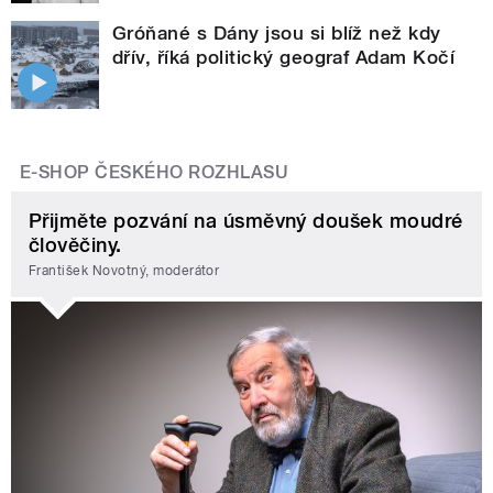
Gróňané s Dány jsou si blíž než kdy
dřív, říká politický geograf Adam Kočí
E-SHOP ČESKÉHO ROZHLASU
Přijměte pozvání na úsměvný doušek moudré
člověčiny.
František Novotný, moderátor