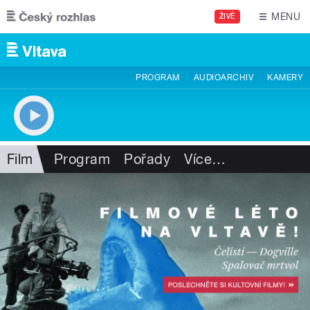
Přejít k hlavnímu obsahu
MENU
ŽIVĚ
PROGRAM
AUDIOARCHIV
KAMERY
Film
Program
Pořady
Více
…