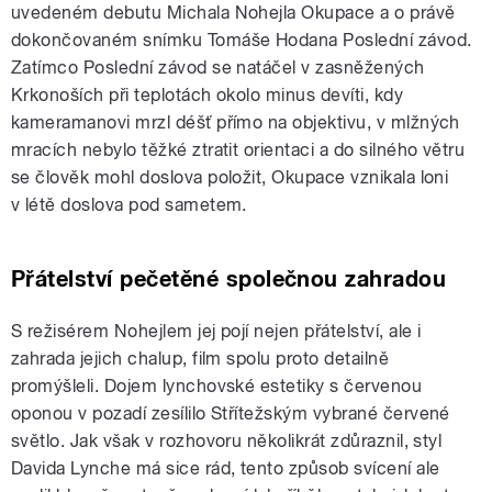
uvedeném debutu Michala Nohejla Okupace a o právě
dokončovaném snímku Tomáše Hodana Poslední závod.
Zatímco Poslední závod se natáčel v zasněžených
Krkonoších při teplotách okolo minus devíti, kdy
kameramanovi mrzl déšť přímo na objektivu, v mlžných
mracích nebylo těžké ztratit orientaci a do silného větru
se člověk mohl doslova položit, Okupace vznikala loni
v létě doslova pod sametem.
Přátelství pečetěné společnou zahradou
S režisérem Nohejlem jej pojí nejen přátelství, ale i
zahrada jejich chalup, film spolu proto detailně
promýšleli. Dojem lynchovské estetiky s červenou
oponou v pozadí zesílilo Střítežským vybrané červené
světlo. Jak však v rozhovoru několikrát zdůraznil, styl
Davida Lynche má sice rád, tento způsob svícení ale