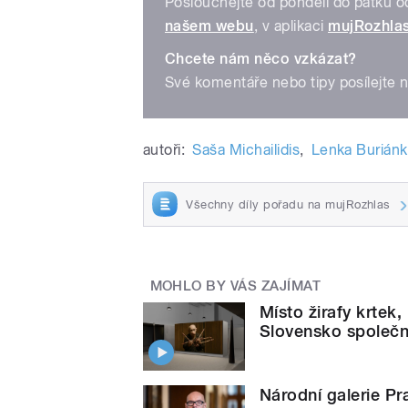
Poslouchejte od pondělí do pátku 
našem webu
, v aplikaci
mujRozhla
Chcete nám něco vzkázat?
Své komentáře nebo tipy posílejte 
autoři:
Saša Michailidis
,
Lenka Burián
Všechny díly pořadu na mujRozhlas
MOHLO BY VÁS ZAJÍMAT
Místo žirafy krtek
Slovensko společn
Národní galerie Pr