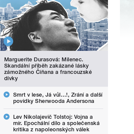
Marguerite Durasová: Milenec.
Skandální příběh zakázané lásky
zámožného Číňana a francouzské
dívky
Smrt v lese, Já vůl…!, Zrání a další
povídky Sherwooda Andersona
Lev Nikolajevič Tolstoj: Vojna a
mír. Epochální dílo a společenská
kritika z napoleonských válek