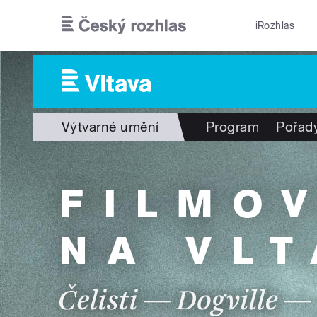
Přejít k hlavnímu obsahu
iRozhlas
Výtvarné umění
Program
Pořad