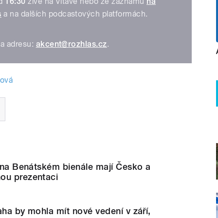
od
16:30
živě na Vltavě nebo ze záznamu
na
s
a na dalších podcastových platformách.
na adresu:
akcent@rozhlas.cz
.
ková
, na Benátském bienále mají Česko a
ou prezentaci
aha by mohla mít nové vedení v září,