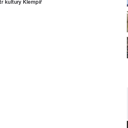
r kultury Klempíř