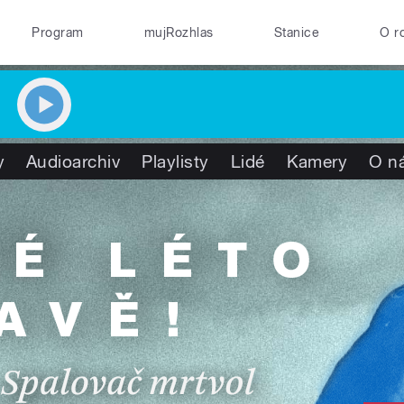
Program
mujRozhlas
Stanice
O r
y
Audioarchiv
Playlisty
Lidé
Kamery
O n