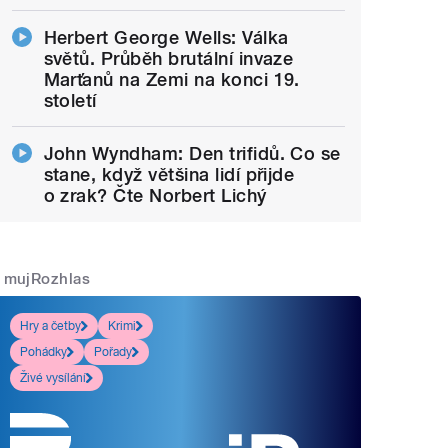
Herbert George Wells: Válka
světů. Průběh brutální invaze
Marťanů na Zemi na konci 19.
století
John Wyndham: Den trifidů. Co se
stane, když většina lidí přijde
o zrak? Čte Norbert Lichý
mujRozhlas
Hry a četby
Krimi
Pohádky
Pořady
Živé vysílání