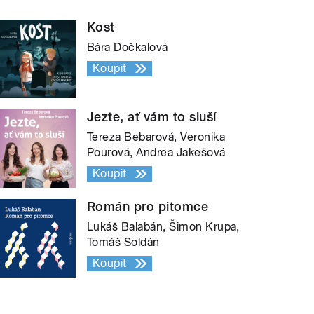
Kost
Bára Dočkalová
Koupit
Jezte, ať vám to sluší
Tereza Bebarová, Veronika
Pourová, Andrea Jakešová
Koupit
Román pro pitomce
Lukáš Balabán, Šimon Krupa,
Tomáš Soldán
Koupit