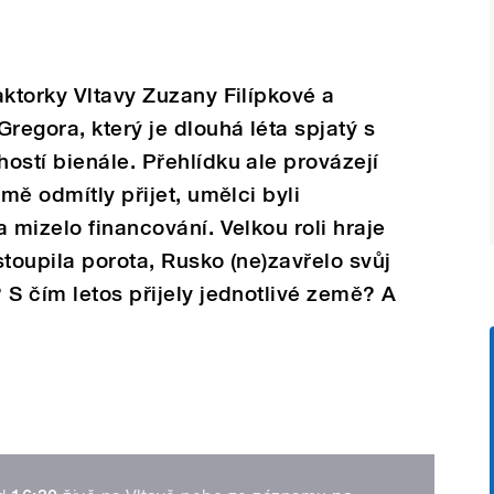
aktorky Vltavy Zuzany Filípkové a
regora, který je dlouhá léta spjatý s
ostí bienále. Přehlídku ale provázejí
emě odmítly přijet, umělci byli
 mizelo financování. Velkou roli hraje
stoupila porota, Rusko (ne)zavřelo svůj
 S čím letos přijely jednotlivé země? A