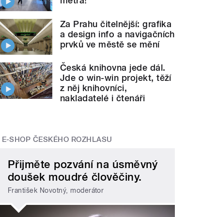
metra!
Za Prahu čitelnější: grafika
a design info a navigačních
prvků ve městě se mění
Česká knihovna jede dál.
Jde o win-win projekt, těží
z něj knihovníci,
nakladatelé i čtenáři
E-SHOP ČESKÉHO ROZHLASU
Přijměte pozvání na úsměvný
doušek moudré člověčiny.
František Novotný, moderátor