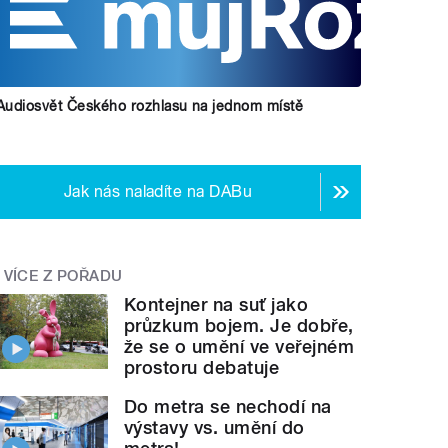
Audiosvět Českého rozhlasu na jednom místě
Jak nás naladíte na DABu
VÍCE Z POŘADU
Kontejner na suť jako
průzkum bojem. Je dobře,
že se o umění ve veřejném
prostoru debatuje
Do metra se nechodí na
výstavy vs. umění do