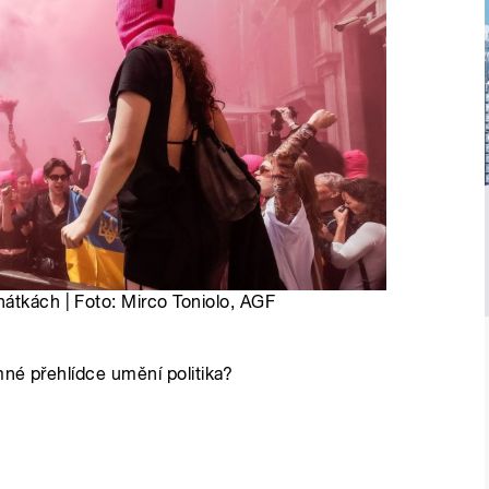
átkách | Foto: Mirco Toniolo, AGF
mné přehlídce umění politika?