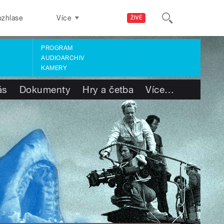
ozhlase
Více
ŽIVĚ
PROGRAM
AUDIOARCHIV
KAMERY
ás
Dokumenty
Hry a četba
Více
…