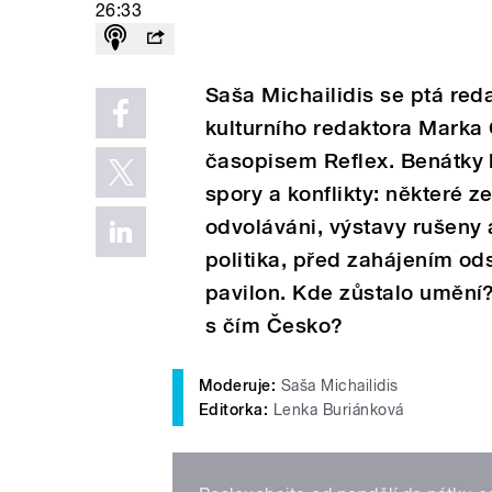
26:33
Saša Michailidis se ptá red
kulturního redaktora Marka G
časopisem Reflex. Benátky h
spory a konflikty: některé z
odvoláváni, výstavy rušeny a
politika, před zahájením od
pavilon. Kde zůstalo umění?
s čím Česko?
Moderuje:
Saša Michailidis
Editorka:
Lenka Buriánková