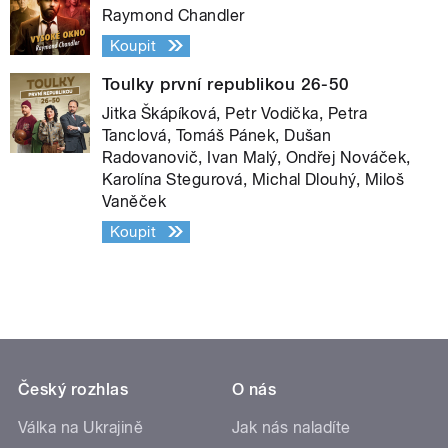
Raymond Chandler
Koupit
Toulky první republikou 26-50
Jitka Škápíková, Petr Vodička, Petra
Tanclová, Tomáš Pánek, Dušan
Radovanovič, Ivan Malý, Ondřej Nováček,
Karolína Stegurová, Michal Dlouhý, Miloš
Vaněček
Koupit
Český rozhlas
O nás
Válka na Ukrajině
Jak nás naladíte