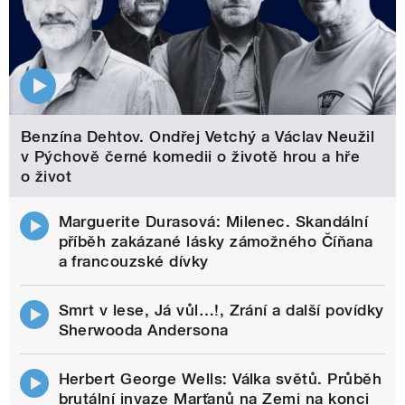
Benzína Dehtov. Ondřej Vetchý a Václav Neužil
v Pýchově černé komedii o životě hrou a hře
o život
Marguerite Durasová: Milenec. Skandální
příběh zakázané lásky zámožného Číňana
a francouzské dívky
Smrt v lese, Já vůl…!, Zrání a další povídky
Sherwooda Andersona
Herbert George Wells: Válka světů. Průběh
brutální invaze Marťanů na Zemi na konci