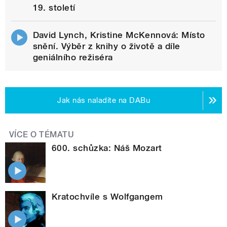
19. století
David Lynch, Kristine McKennová: Místo
snění. Výběr z knihy o životě a díle
geniálního režiséra
Jak nás naladíte na DABu
VÍCE O TÉMATU
600. schůzka: Náš Mozart
Kratochvíle s Wolfgangem