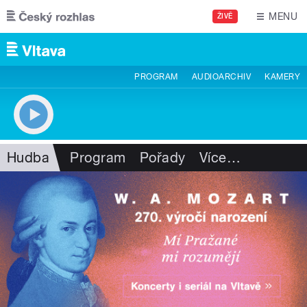
Přejít k hlavnímu obsahu
MENU
ŽIVĚ
PROGRAM
AUDIOARCHIV
KAMERY
Hudba
Program
Pořady
Více
…