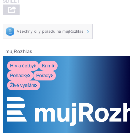
Všechny díly pořadu na mujRozhlas
mujRozhlas
Hry a četby
Krimi
Pohádky
Pořady
Živé vysílání