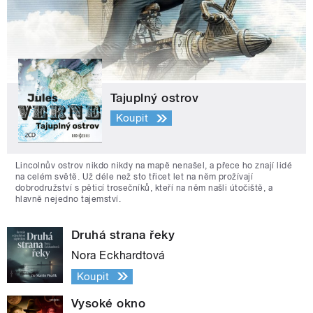
Tajuplný ostrov
Koupit
Lincolnův ostrov nikdo nikdy na mapě nenašel, a přece ho znají lidé
na celém světě. Už déle než sto třicet let na něm prožívají
dobrodružství s pěticí trosečníků, kteří na něm našli útočiště, a
hlavně nejedno tajemství.
Druhá strana řeky
Nora Eckhardtová
Koupit
Vysoké okno