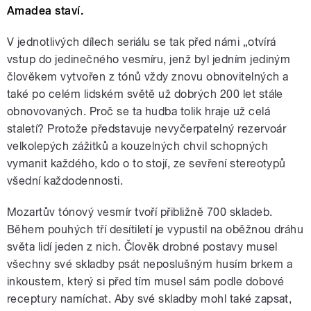
Amadea staví.
V jednotlivých dílech seriálu se tak před námi „otvírá
vstup do jedinečného vesmíru, jenž byl jedním jediným
člověkem vytvořen z tónů vždy znovu obnovitelných a
také po celém lidském světě už dobrých 200 let stále
obnovovaných. Proč se ta hudba tolik hraje už celá
staletí? Protože představuje nevyčerpatelný rezervoár
velkolepých zážitků a kouzelných chvil schopných
vymanit každého, kdo o to stojí, ze sevření stereotypů
všední každodennosti.
Mozartův tónový vesmír tvoří přibližně 700 skladeb.
Během pouhých tří desítiletí je vypustil na oběžnou dráhu
světa lidí jeden z nich. Člověk drobné postavy musel
všechny své skladby psát neposlušným husím brkem a
inkoustem, který si před tím musel sám podle dobové
receptury namíchat. Aby své skladby mohl také zapsat,