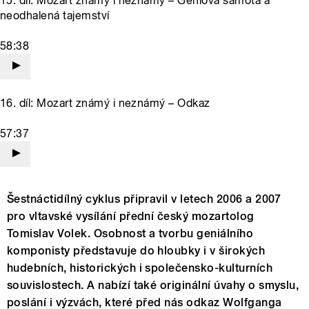
15. díl: Mozart známý i neznámý – Géniova samota a
neodhalená tajemství
58:38
16. díl: Mozart známý i neznámý – Odkaz
57:37
Šestnáctidílný cyklus připravil v letech 2006 a 2007
pro vltavské vysílání přední český mozartolog
Tomislav Volek. Osobnost a tvorbu geniálního
komponisty představuje do hloubky i v širokých
hudebních, historických i společensko-kulturních
souvislostech. A nabízí také originální úvahy o smyslu,
poslání i výzvách, které před nás odkaz Wolfganga