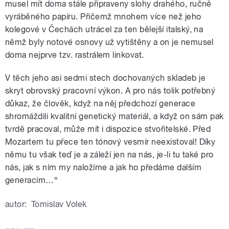
musel mít doma stále připraveny slohy drahého, ručně
vyráběného papíru. Přičemž mnohem více než jeho
kolegové v Čechách utrácel za ten bělejší italský, na
němž byly notové osnovy už vytištěny a on je nemusel
doma nejprve tzv. rastrálem linkovat.
V těch jeho asi sedmi stech dochovaných skladeb je
skryt obrovský pracovní výkon. A pro nás tolik potřebný
důkaz, že člověk, když na něj předchozí generace
shromáždili kvalitní genetický materiál, a když on sám pak
tvrdě pracoval, může mít i dispozice stvořitelské. Před
Mozartem tu přece ten tónový vesmír neexistoval! Díky
němu tu však teď je a záleží jen na nás, je-li tu také pro
nás, jak s ním my naložíme a jak ho předáme dalším
generacím…“
autor:
Tomislav Volek