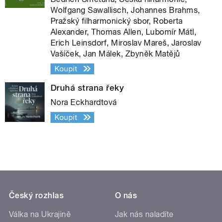
Wolfgang Sawallisch, Johannes Brahms,
Pražský filharmonický sbor, Roberta
Alexander, Thomas Allen, Lubomír Mátl,
Erich Leinsdorf, Miroslav Mareš, Jaroslav
Vašíček, Jan Málek, Zbyněk Matějů
Koupit
Druhá strana řeky
Nora Eckhardtová
Koupit
Český rozhlas
O nás
Válka na Ukrajině
Jak nás naladíte