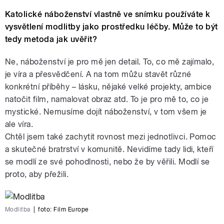
Katolické náboženství vlastně ve snímku používáte k
vysvětlení modlitby jako prostředku léčby. Může to být
tedy metoda jak uvěřit?
Ne, náboženství je pro mě jen detail. To, co mě zajímalo,
je víra a přesvědčení. A na tom můžu stavět různé
konkrétní příběhy – lásku, nějaké velké projekty, ambice
natočit film, namalovat obraz atd. To je pro mě to, co je
mystické. Nemusíme dojít náboženství, v tom všem je
ale víra.
Chtěl jsem také zachytit rovnost mezi jednotlivci. Pomoc
a skutečné bratrství v komunitě. Nevidíme tady lidi, kteří
se modlí ze své pohodlnosti, nebo že by věřili. Modlí se
proto, aby přežili.
Modlitba
|
foto:
Film Europe