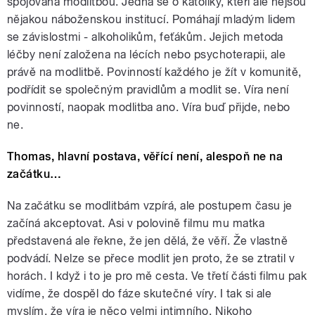
spojována modlitbou. Jedná se o katolíky, kteří ale nejsou
nějakou náboženskou institucí. Pomáhají mladým lidem
se závislostmi - alkoholikům, feťákům. Jejich metoda
léčby není založena na lécích nebo psychoterapii, ale
právě na modlitbě. Povinností každého je žít v komunitě,
podřídit se společným pravidlům a modlit se. Víra není
povinností, naopak modlitba ano. Víra buď přijde, nebo
ne.
Thomas, hlavní postava, věřící není, alespoň ne na
začátku…
Na začátku se modlitbám vzpírá, ale postupem času je
začíná akceptovat. Asi v polovině filmu mu matka
představená ale řekne, že jen dělá, že věří. Že vlastně
podvádí. Nelze se přece modlit jen proto, že se ztratil v
horách. I když i to je pro mě cesta. Ve třetí části filmu pak
vidíme, že dospěl do fáze skutečné víry. I tak si ale
myslím, že víra je něco velmi intimního. Nikoho