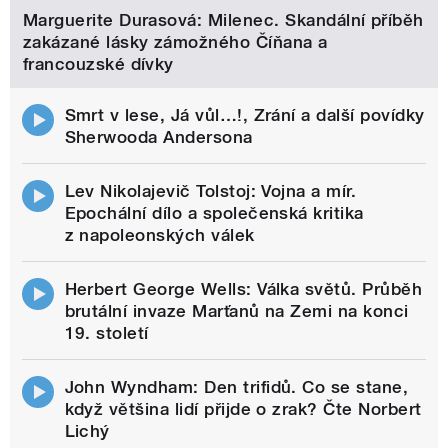
Marguerite Durasová: Milenec. Skandální příběh
zakázané lásky zámožného Číňana a
francouzské dívky
Smrt v lese, Já vůl…!, Zrání a další povídky
Sherwooda Andersona
Lev Nikolajevič Tolstoj: Vojna a mír.
Epochální dílo a společenská kritika
z napoleonských válek
Herbert George Wells: Válka světů. Průběh
brutální invaze Marťanů na Zemi na konci
19. století
John Wyndham: Den trifidů. Co se stane,
když většina lidí přijde o zrak? Čte Norbert
Lichý