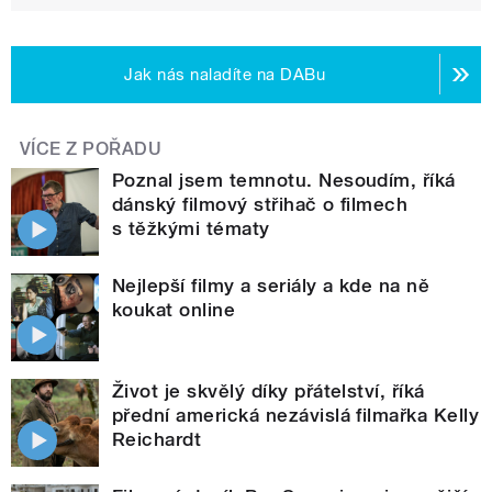
Jak nás naladíte na DABu
VÍCE Z POŘADU
Poznal jsem temnotu. Nesoudím, říká
dánský filmový střihač o filmech
s těžkými tématy
Nejlepší filmy a seriály a kde na ně
koukat online
Život je skvělý díky přátelství, říká
přední americká nezávislá filmařka Kelly
Reichardt