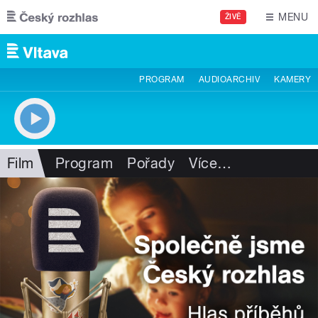
Přejít k hlavnímu obsahu
MENU
ŽIVĚ
PROGRAM
AUDIOARCHIV
KAMERY
Film
Program
Pořady
Více
…