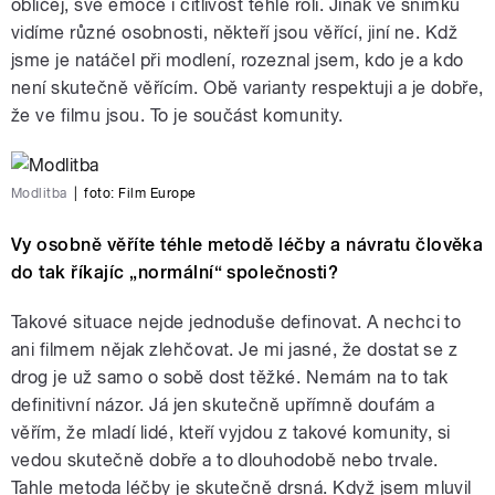
obličej, své emoce i citlivost téhle roli. Jinak ve snímku
vidíme různé osobnosti, někteří jsou věřící, jiní ne. Kdž
jsme je natáčel při modlení, rozeznal jsem, kdo je a kdo
není skutečně věřícím. Obě varianty respektuji a je dobře,
že ve filmu jsou. To je součást komunity.
Modlitba
|
foto:
Film Europe
Vy osobně věříte téhle metodě léčby a návratu člověka
do tak říkajíc „normální“ společnosti?
Takové situace nejde jednoduše definovat. A nechci to
ani filmem nějak zlehčovat. Je mi jasné, že dostat se z
drog je už samo o sobě dost těžké. Nemám na to tak
definitivní názor. Já jen skutečně upřímně doufám a
věřím, že mladí lidé, kteří vyjdou z takové komunity, si
vedou skutečně dobře a to dlouhodobě nebo trvale.
Tahle metoda léčby je skutečně drsná. Když jsem mluvil