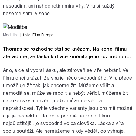
nesoudím, ani nehodnotím míru víry. Víru si každý
neseme sami v sobě.
Modlitba
|
foto:
Film Europe
Thomas se rozhodne stát se knězem. Na konci filmu
ale vidíme, že láska k dívce změnila jeho rozhodnutí…
Ano, sice si vybral lásku, ale zároveň se víře nebrání. Ve
filmu chci ukázat, že víra je něco svobodného. Víra přece
umožňuje žít tak, jak chceme žít. Můžeme věřit a
nemodlit se, může se modlit a nebýt věřící, můžeme žít
nábožensky a nevěřit, nebo můžeme věřit a
nepraktikovat. Tyhle všechny varianty jsou pro mě možné
a já je respektuji. To co je pro mě na konci filmu
nejdůležitější, je svobodná volba člověka. Láska a víra
spolu soutěží. Ale nemůžeme nikdy vědět, co vyhraje.