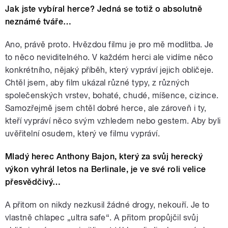
Jak jste vybíral herce? Jedná se totiž o absolutně
neznámé tváře…
Ano, právě proto. Hvězdou filmu je pro mě modlitba. Je
to něco neviditelného. V každém herci ale vidíme něco
konkrétního, nějaký příběh, který vypráví jejich obličeje.
Chtěl jsem, aby film ukázal různé typy, z různých
společenských vrstev, bohaté, chudé, míšence, cizince.
Samozřejmě jsem chtěl dobré herce, ale zároveň i ty,
kteří vypráví něco svým vzhledem nebo gestem. Aby byli
uvěřitelní osudem, který ve filmu vypráví.
Mladý herec Anthony Bajon, který za svůj herecký
výkon vyhrál letos na Berlinale, je ve své roli velice
přesvědčivý…
A přitom on nikdy nezkusil žádné drogy, nekouří. Je to
vlastně chlapec „ultra safe“. A přitom propůjčil svůj