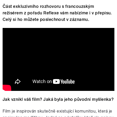
Část exkluzivního rozhovoru s francouzským
režisérem z pořadu Reflexe vám nabízíme i v přepisu.
Celý si ho můžete poslechnout v záznamu.
The Prayer / La Prière (2018) - Trailer
(French)
Jak vznikl váš film? Jaká byla jeho původní myšlenka?
Film je inspirován skutečně existující komunitou, která je