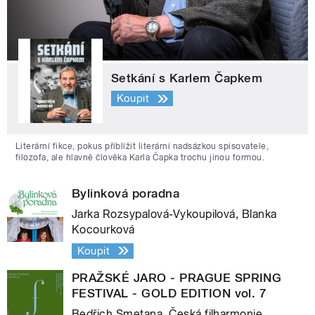
Setkání s Karlem Čapkem
Koupit
Literární fikce, pokus přiblížit literární nadsázkou spisovatele,
filozofa, ale hlavně člověka Karla Čapka trochu jinou formou.
Bylinková poradna
Jarka Rozsypalová-Vykoupilová, Blanka
Kocourková
Koupit
PRAŽSKÉ JARO - PRAGUE SPRING
FESTIVAL - GOLD EDITION vol. 7
Bedřich Smetana, Česká filharmonie,