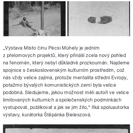
„Výstava Místo činu Pécsi Mühely je jedním
z přelomových projektů, který přináší zcela nový pohled
na fenomén, který nebyl důkladně prozkoumán. Najdeme
spojnice s československým kulturním prostředím, což
nás vždy velice zajímá, protože mentalita střední Evropy,
potažmo bývalých komunistických zemí byla velice
podobná. Sledujeme, jakou možnost měli autoři ve velice
limitovaných kulturních a společenských podmínkách
vystupovat, publikovat a jak se jim žilo,“ říká spoluautorka
výstavy, kurátorka Štěpánka Bieleszová.