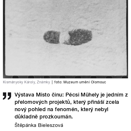
Kismányoky Károly, Známky
|
foto:
Muzeum umění Olomouc
Výstava Místo činu: Pécsi Mühely je jedním z
přelomových projektů, který přináší zcela
nový pohled na fenomén, který nebyl
důkladně prozkoumán.
Štěpánka Bieleszová