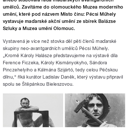
umělců. Zavítáme do olomouckého Muzea moderního
umění, které pod názvem Místo činu: Pécsi Műhely
vystavuje maďarské akční umění ze sbírek Balázse
Szluky a Muzea umění Olomouc.
Vystavená je více než stovka děl pěti členů maďarské
skupiny neo-avantgardních umělců Pécsi Mühely.
„Kromě Károly Halásze představujeme na výstavě díla
Ference Ficzeka, Károly Kismányokyho, Sándora
Pinczehelyiho a Kálmána Szijártó, tedy celou Péčskou
dílnu,“ říká kurátor Ladislav Daněk, který výstavu připravil
spolu se Štěpánkou Bieleszovou.