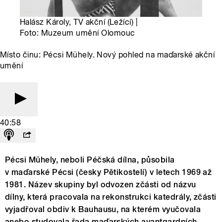
Halász Károly, TV akční (Ležící) |
Foto: Muzeum umění Olomouc
Místo činu: Pécsi Mühely. Nový pohled na maďarské akční
umění
40:58
Pécsi Mühely, neboli Péčská dílna, působila
v maďarské Pécsi (česky Pětikostelí) v letech 1969 až
1981. Název skupiny byl odvozen zčásti od názvu
dílny, která pracovala na rekonstrukci katedrály, zčásti
vyjadřoval obdiv k Bauhausu, na kterém vyučovala
anebo studovala řada maďarských avantgardních