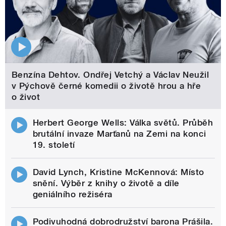
Benzína Dehtov. Ondřej Vetchý a Václav Neužil
v Pýchově černé komedii o životě hrou a hře
o život
Herbert George Wells: Válka světů. Průběh
brutální invaze Marťanů na Zemi na konci
19. století
David Lynch, Kristine McKennová: Místo
snění. Výběr z knihy o životě a díle
geniálního režiséra
Podivuhodná dobrodružství barona Prášila.