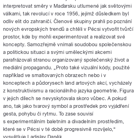
interpretovat směry v Maďarsku utlumené jak světovými
válkami, tak revolucí v roce 1956, jejímž důsledkem byl
odliv elit do zahraničí. Členové skupiny prahli po poznání
nových evropských trendů a chtěli v Pécsi vytvořit tvůrčí
prostor, kde by mohli experimentovat a realizovat své
koncepty. Samozřejmě vnímali soudobou společenskou
a politickou situaci a svými uměleckými akcemi
parafrázovali stranou organizovaný společenský život a
mediální propagandu. „Proto také vizuální kódy, použité
například ve smaltovaných obrazech nebo i v
konceptech a půdorysech land artových akcí, vycházely
z konstruktivismu a racionálního jazyka geometrie. Figura
v jejich dílech se nevyskytovala skoro vůbec. A pokud
ano, tak jako tvarový symbol a prostředek pro vyjádření
gesta, pohybu či rytmu. To zase souvisí
s experimentálním baletním a divadelním prostředím,
které se v Pécsi v té době progresivně rozvíjelo,“
vysvětluje Ladislav Daněk.