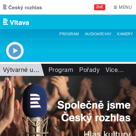
Přejít k hlavnímu obsahu
MENU
ŽIVĚ
PROGRAM
AUDIOARCHIV
KAMERY
Výtvarné umění
Program
Pořady
Více
…