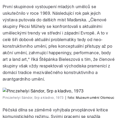
První skupinové vystoupení mladých umělců se
uskutečnilo v roce 1969. Následující rok pak jejich
výstava putovala do dalších míst Maďarska. „Členové
skupiny Pécsi Műhely se konfrontovali s aktuálními
uměleckými trendy ve střední i západní Evropě. A to v
celé šíři dobově aktuální problematiky tedy od neo-
konstruktivního umění, přes konceptuální přístupy až po
akční umění, zahrnující happeningy, performance, body
art a land art,“ říká Štěpánka Bieleszová s tím, že členové
skupiny však vždy respektovali východiska pramenící z
domácí tradice meziválečného konstruktivního a
avantgardního umění.
Pinczehelyi Sándor, Srp a kladivo, 1973
|
foto:
Muzeum umění Olomouc
Péčská dílna se záměrně vyhýbala prvoplánové kritice
komunistického režimu. Svými pracemi se snažila