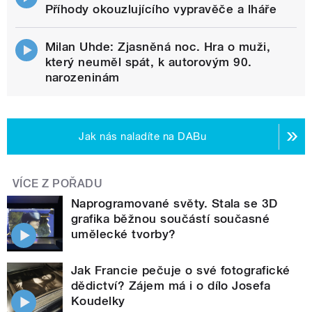
Příhody okouzlujícího vypravěče a lháře
Milan Uhde: Zjasněná noc. Hra o muži,
který neuměl spát, k autorovým 90.
narozeninám
Jak nás naladíte na DABu
VÍCE Z POŘADU
Naprogramované světy. Stala se 3D
grafika běžnou součástí současné
umělecké tvorby?
Jak Francie pečuje o své fotografické
dědictví? Zájem má i o dílo Josefa
Koudelky