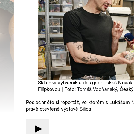
Sklářský výtvarník a designér Lukáš Novák
Filípkovou | Foto:
Tomáš Vodňanský
, Český
Poslechněte si reportáž, ve kterém s Lukášem 
právě otevřené výstavě Silica