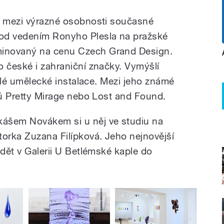
í mezi výrazné osobnosti současné
od vedením Ronyho Plesla na pražské
inovaný na cenu Czech Grand Design.
o české i zahraniční značky. Vymýšlí
sáhlé umělecké instalace. Mezi jeho známé
lů Pretty Mirage nebo Lost and Found.
ášem Novákem si u něj ve studiu na
torka Zuzana Filípková. Jeho nejnovější
idět v Galerii U Betlémské kaple do