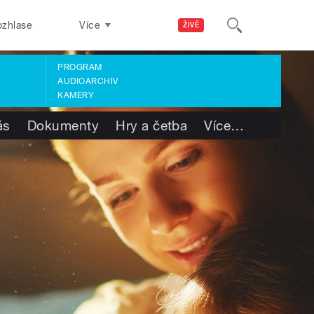
ozhlase
Více
ŽIVĚ
PROGRAM
AUDIOARCHIV
KAMERY
ás
Dokumenty
Hry a četba
Více
…