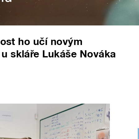
vost ho učí novým
u skláře Lukáše Nováka