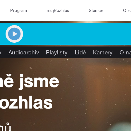
Program
mujRozhlas
Stanice
O r
y
Audioarchiv
Playlisty
Lidé
Kamery
O n