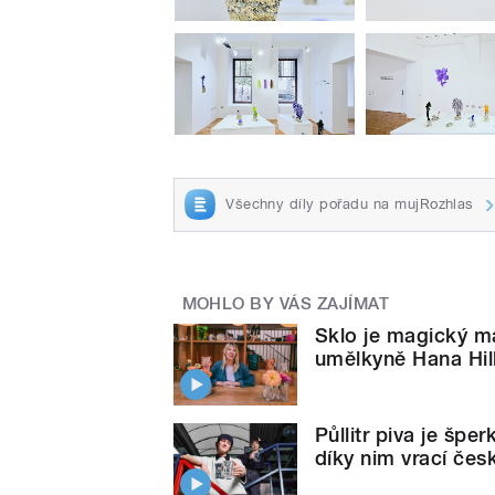
Všechny díly pořadu na mujRozhlas
MOHLO BY VÁS ZAJÍMAT
Sklo je magický ma
umělkyně Hana Hil
Půllitr piva je špe
díky nim vrací čes