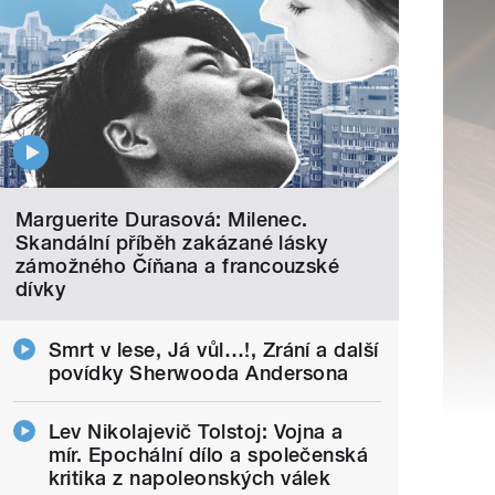
Marguerite Durasová: Milenec.
Skandální příběh zakázané lásky
zámožného Číňana a francouzské
dívky
Smrt v lese, Já vůl…!, Zrání a další
povídky Sherwooda Andersona
Lev Nikolajevič Tolstoj: Vojna a
mír. Epochální dílo a společenská
kritika z napoleonských válek