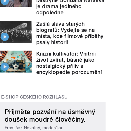
Mistryně Bohdana Karáska
je drama jediného
odpoledne
Zašlá sláva starých
biografů: Vydejte se na
místa, kde filmové příběhy
psaly historii
Knižní kultivátor: Vnitřní
život zvířat, básně jako
nostalgický příliv a
encyklopedie porozumění
E-SHOP ČESKÉHO ROZHLASU
Přijměte pozvání na úsměvný
doušek moudré člověčiny.
František Novotný, moderátor