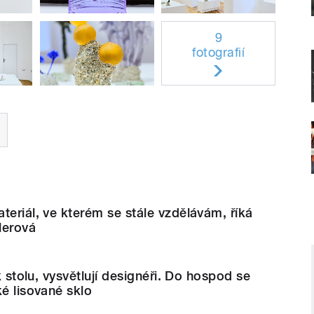
9
fotografií
teriál, ve kterém se stále vzdělávám, říká
lerová
rk stolu, vysvětlují designéři. Do hospod se
ké lisované sklo