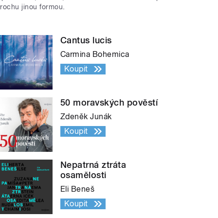
trochu jinou formou.
Cantus lucis
Carmina Bohemica
Koupit
50 moravských pověstí
Zdeněk Junák
Koupit
Nepatrná ztráta
osamělosti
Eli Beneš
Koupit