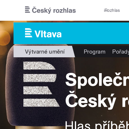
Přejít k hlavnímu obsahu
iRozhlas
Výtvarné umění
Program
Pořad