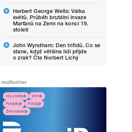
Herbert George Wells: Válka
světů. Průběh brutální invaze
Marťanů na Zemi na konci 19.
století
John Wyndham: Den trifidů. Co se
stane, když většina lidí přijde
o zrak? Čte Norbert Lichý
mujRozhlas
Hry a četby
Krimi
Pohádky
Pořady
Živé vysílání