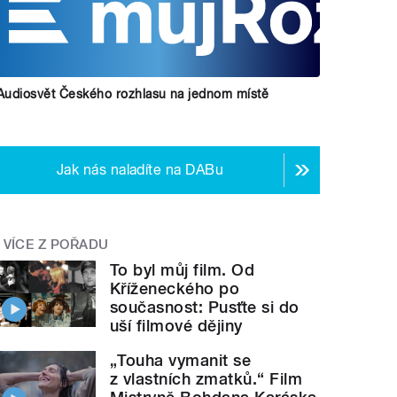
Audiosvět Českého rozhlasu na jednom místě
Jak nás naladíte na DABu
VÍCE Z POŘADU
To byl můj film. Od
Kříženeckého po
současnost: Pusťte si do
uší filmové dějiny
„Touha vymanit se
z vlastních zmatků.“ Film