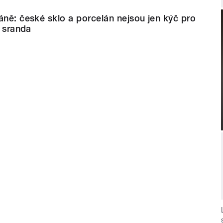
áně: české sklo a porcelán nejsou jen kýč pro
á sranda