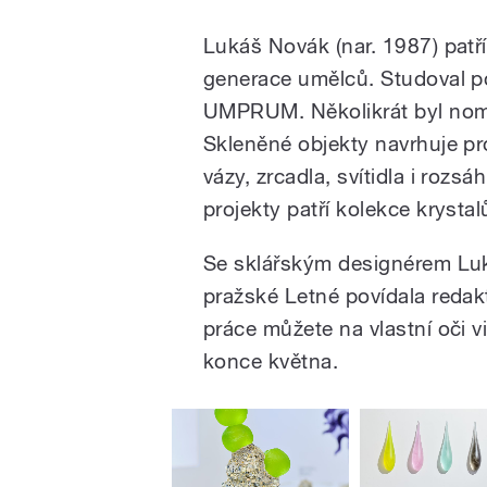
Lukáš Novák (nar. 1987) patř
generace umělců. Studoval p
UMPRUM. Několikrát byl nom
Skleněné objekty navrhuje pr
vázy, zrcadla, svítidla i roz
projekty patří kolekce krysta
Se sklářským designérem Luk
pražské Letné povídala redak
práce můžete na vlastní oči v
konce května.