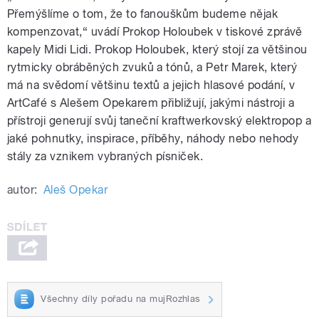
Přemýšlíme o tom, že to fanouškům budeme nějak
kompenzovat,“ uvádí Prokop Holoubek v tiskové zprávě
kapely Midi Lidi. Prokop Holoubek, který stojí za většinou
rytmicky obráběných zvuků a tónů, a Petr Marek, který
má na svědomí většinu textů a jejich hlasové podání, v
ArtCafé s Alešem Opekarem přibližují, jakými nástroji a
přístroji generují svůj taneční kraftwerkovský elektropop a
jaké pohnutky, inspirace, příběhy, náhody nebo nehody
stály za vznikem vybraných písniček.
autor:
Aleš Opekar
Všechny díly pořadu na mujRozhlas