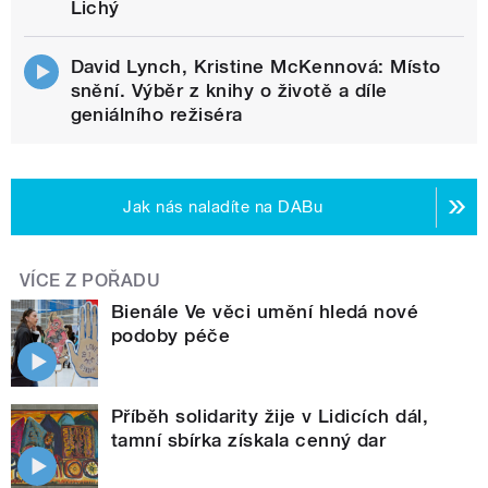
Lichý
David Lynch, Kristine McKennová: Místo
snění. Výběr z knihy o životě a díle
geniálního režiséra
Jak nás naladíte na DABu
VÍCE Z POŘADU
Bienále Ve věci umění hledá nové
podoby péče
Příběh solidarity žije v Lidicích dál,
tamní sbírka získala cenný dar