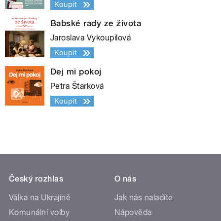
Koupit
Babské rady ze života
Jaroslava Vykoupilová
Koupit
Dej mi pokoj
Petra Štarková
Koupit
Český rozhlas
O nás
Válka na Ukrajině
Jak nás naladíte
Komunální volby
Nápověda