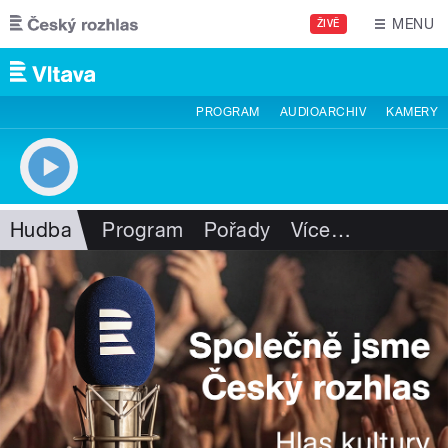
Přejít k hlavnímu obsahu
MENU
ŽIVĚ
PROGRAM
AUDIOARCHIV
KAMERY
Hudba
Program
Pořady
Více
…