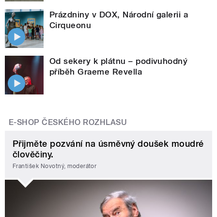
Prázdniny v DOX, Národní galerii a
Cirqueonu
Od sekery k plátnu – podivuhodný
příběh Graeme Revella
E-SHOP ČESKÉHO ROZHLASU
Přijměte pozvání na úsměvný doušek moudré
člověčiny.
František Novotný, moderátor