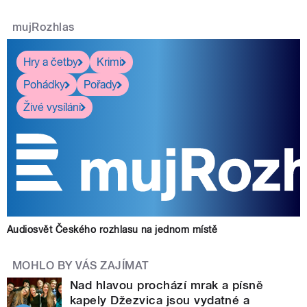
mujRozhlas
Hry a četby
Krimi
Pohádky
Pořady
Živé vysílání
Audiosvět Českého rozhlasu na jednom místě
MOHLO BY VÁS ZAJÍMAT
Nad hlavou prochází mrak a písně
kapely Džezvica jsou vydatné a