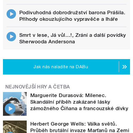
Podivuhodná dobrodružství barona Prášila.
Příhody okouzlujícího vypravěče a lháře
Smrt v lese, Já vůl…!, Zrání a další povídky
Sherwooda Andersona
Jak nás naladíte na DABu
NEJNOVĚJŠÍ HRY A ČETBA
Marguerite Durasová: Milenec.
Skandální příběh zakázané lásky
zámožného Číňana a francouzské dívky
Herbert George Wells: Válka světů.
Průběh brutální invaze Marťanů na Zemi