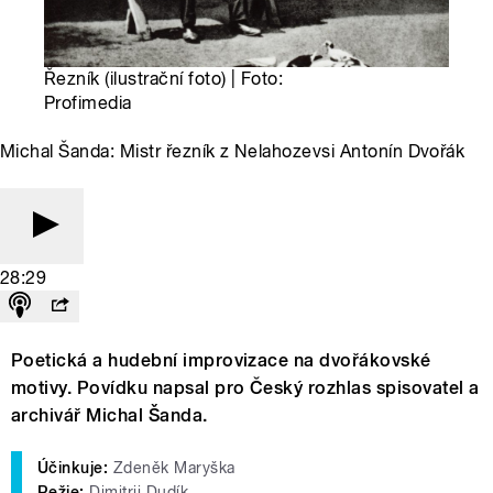
Řezník (ilustrační foto) | Foto:
Profimedia
Michal Šanda: Mistr řezník z Nelahozevsi Antonín Dvořák
28:29
Poetická a hudební improvizace na dvořákovské
motivy. Povídku napsal pro Český rozhlas spisovatel a
archivář Michal Šanda.
Účinkuje:
Zdeněk Maryška
Režie:
Dimitrij Dudík