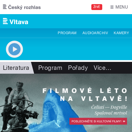
Přejít k hlavnímu obsahu
MENU
ŽIVĚ
PROGRAM
AUDIOARCHIV
KAMERY
Literatura
Program
Pořady
Více
…