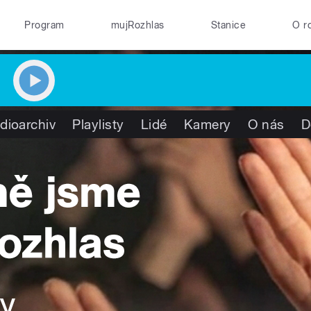
Program
mujRozhlas
Stanice
O r
dioarchiv
Playlisty
Lidé
Kamery
O nás
D