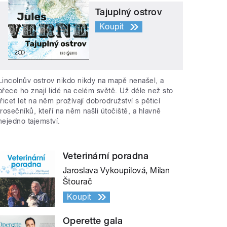
Tajuplný ostrov
Koupit
Lincolnův ostrov nikdo nikdy na mapě nenašel, a
přece ho znají lidé na celém světě. Už déle než sto
třicet let na něm prožívají dobrodružství s pěticí
trosečníků, kteří na něm našli útočiště, a hlavně
nejedno tajemství.
Veterinární poradna
Jaroslava Vykoupilová, Milan
Štourač
Koupit
Operette gala