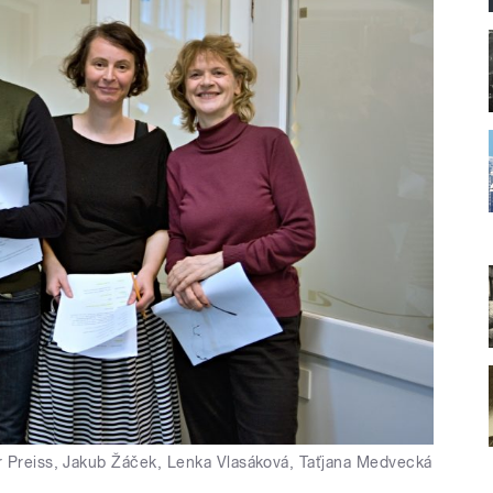
r Preiss, Jakub Žáček, Lenka Vlasáková, Taťjana Medvecká