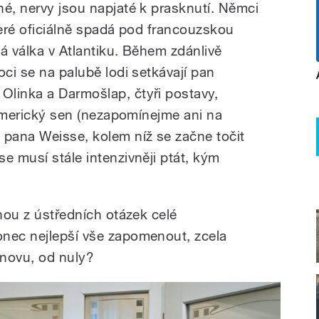
né, nervy jsou napjaté k prasknutí. Němci
teré oficiálně spadá pod francouzskou
vá válka v Atlantiku. Během zdánlivě
oci se na palubě lodi setkávají pan
, Olinka a Darmošlap, čtyři postavy,
t americký sen (nezapomínejme ani na
 pana Weisse, kolem níž se začne točit
e musí stále intenzivněji ptát, kým
dnou z ústředních otázek celé
onec nejlepší vše zapomenout, zcela
znovu, od nuly?