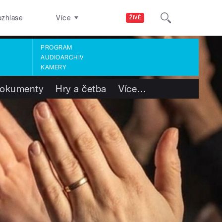
ozhlase
Více
ŽIVĚ
PROGRAM
AUDIOARCHIV
KAMERY
okumenty
Hry a četba
Více
…