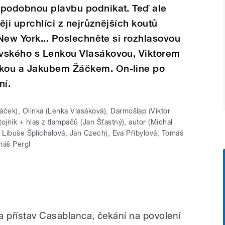
 podobnou plavbu podnikat. Teď ale
ěji uprchlíci z nejrůznějších koutů
 New York... Poslechněte si rozhlasovou
vského s Lenkou Vlasákovou, Viktorem
kou a Jakubem Žáčkem. On-line po
ní.
ček), Olinka (Lenka Vlasáková), Darmošlap (Viktor
ojník + hlas z tlampačů (Jan Šťastný), autor (Michal
l, Libuše Šplíchalová, Jan Czech), Eva Přibylová, Tomáš
máš Pergl
a přístav Casablanca, čekání na povolení