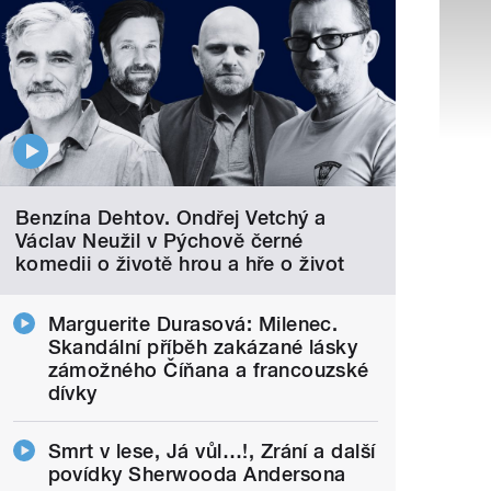
Benzína Dehtov. Ondřej Vetchý a
Václav Neužil v Pýchově černé
komedii o životě hrou a hře o život
Marguerite Durasová: Milenec.
Skandální příběh zakázané lásky
zámožného Číňana a francouzské
dívky
Smrt v lese, Já vůl…!, Zrání a další
povídky Sherwooda Andersona