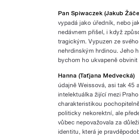
Pan Spiwaczek (Jakub Žáče
vypadá jako úředník, nebo ja
nedávnem přišel, i když způ
tragickým. Vypuzen ze svého
nehrdinským hrdinou. Jeho hl
bychom ho ukvapeně obvinit 
Hanna (Taťjana Medvecká)
údajně Weissová, asi tak 45 
intelektuálka žijící mezi Prah
charakteristikou pochopitelně
politicky nekorektní, ale pře
vůbec nepovažovala za důlež
identitu, která je pravděpodo