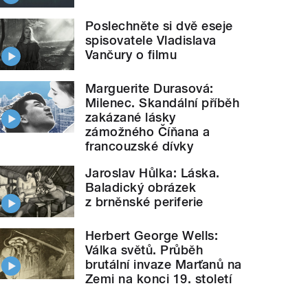
Poslechněte si dvě eseje
spisovatele Vladislava
Vančury o filmu
Marguerite Durasová:
Milenec. Skandální příběh
zakázané lásky
zámožného Číňana a
francouzské dívky
Jaroslav Hůlka: Láska.
Baladický obrázek
z brněnské periferie
Herbert George Wells:
Válka světů. Průběh
brutální invaze Marťanů na
Zemi na konci 19. století