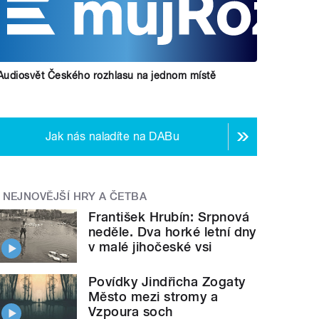
Audiosvět Českého rozhlasu na jednom místě
Jak nás naladíte na DABu
NEJNOVĚJŠÍ HRY A ČETBA
František Hrubín: Srpnová
neděle. Dva horké letní dny
v malé jihočeské vsi
Povídky Jindřicha Zogaty
Město mezi stromy a
Vzpoura soch