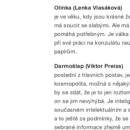
Olinka (Lenka Vlasáková)
je ve věku, kdy jsou krásné 
má soucit se slabými. Ale má
pomáhá potřebným. Je válka a
při své práci na konzulátu n
papírům.
Darmošlap (Viktor Preiss)
poslední z hlavních postav, j
kosmopolita, možná s nějakým
by se zdát, že je to jen rozto
on se jim nevyhýbá. Je inteli
současném intelektuálním a s
a to ještě za podmínky, že s
sebrané informace zřejmě um