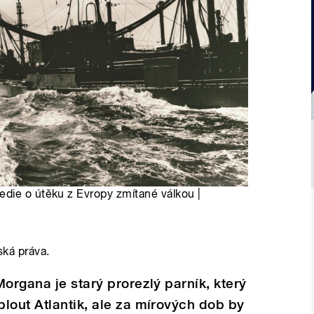
die o útěku z Evropy zmítané válkou |
ská práva.
organa je starý prorezlý parník, který
lout Atlantik, ale za mírových dob by