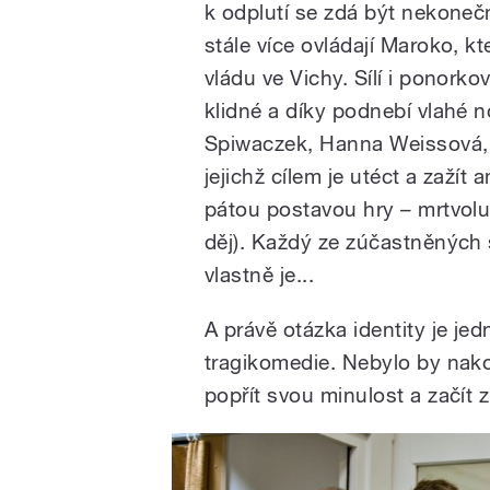
k odplutí se zdá být nekoneč
stále více ovládají Maroko, k
vládu ve Vichy. Sílí i ponorko
klidné a díky podnebí vlahé n
Spiwaczek, Hanna
Weissová
jejichž cílem je utéct a zaží
pátou postavou hry – mrtvolu
děj). Každý ze zúčastněných s
vlastně je...
A právě otázka identity je je
tragikomedie. Nebylo by nak
popřít svou minulost a začít 