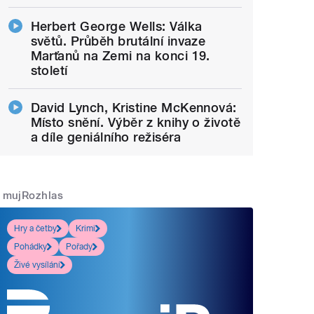
Herbert George Wells: Válka
světů. Průběh brutální invaze
Marťanů na Zemi na konci 19.
století
David Lynch, Kristine McKennová:
Místo snění. Výběr z knihy o životě
a díle geniálního režiséra
mujRozhlas
Hry a četby
Krimi
Pohádky
Pořady
Živé vysílání