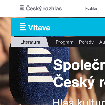
Přejít k hlavnímu obsahu
iRozhlas
Literatura
Program
Pořady
Au