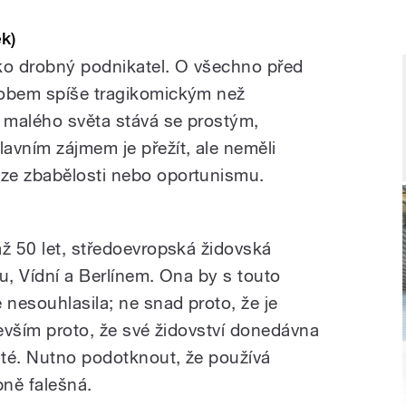
k)
ko drobný podnikatel. O všechno před
sobem spíše tragikomickým než
 malého světa stává se prostým,
avním zájmem je přežít, ale neměli
ze zbabělosti nebo oportunismu.
až 50 let, středoevropská židovská
ou, Vídní a Berlínem. Ona by s touto
 nesouhlasila; ne snad proto, že je
devším proto, že své židovství donedávna
ité. Nutno podotknout, že používá
bně falešná.