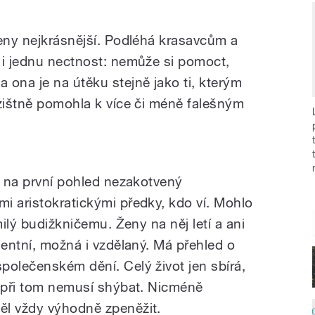
ženy nejkrásnější. Podléhá krasavcům a
 i jednu nectnost: nemůže si pomoct,
 ona je na útěku stejně jako ti, kterým
ezištně pomohla k více či méně falešným
e na první pohled nezakotvený
i aristokratickými předky, kdo ví. Mohlo
milý budižkničemu. Ženy na něj letí a ani
gentní, možná i vzdělaný. Má přehled o
polečenském dění. Celý život jen sbírá,
e při tom nemusí shýbat. Nicméně
ěl vždy výhodně zpeněžit.