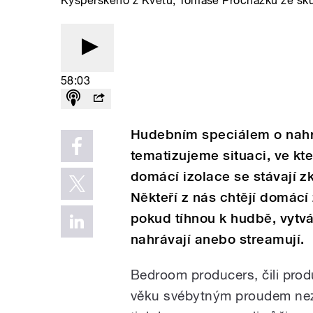
Kyšperského z Květů, Tomáše Procházku ze sku
58:03
Hudebním speciálem o nah
tematizujeme situaci, ve kte
domácí izolace se stávají z
Někteří z nás chtějí domácí
pokud tíhnou k hudbě, vytvá
nahrávají anebo streamují.
Bedroom producers, čili produc
věku svébytným proudem nezáv