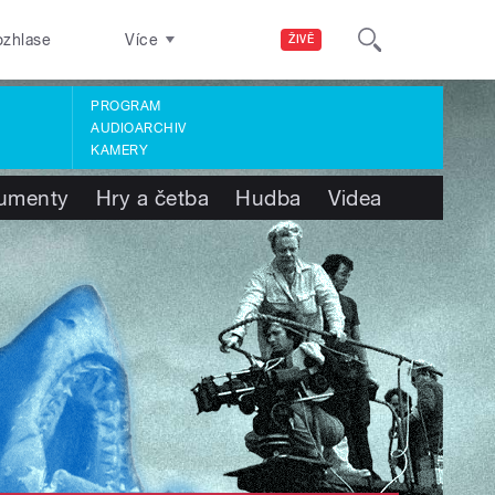
ozhlase
Více
ŽIVĚ
PROGRAM
AUDIOARCHIV
KAMERY
umenty
Hry a četba
Hudba
Videa