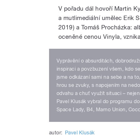
V pořadu dál hovoří Martin 
a mutlimediální umělec Erik 
2019) a Tomáš Procházka: al
oceněné cenou Vinyla, vznik
Vyprávění o absurditách, dobrodruž
inspiraci a povzbuzení všem, kdo s
jsme odkázaní sami na sebe a na to,
hrou se zvuky, s napojením na nedo
odvahu a chuť využít situaci – neje
Pavel Klusák vybral do programu domá
Space Lady, B4, Marno Union, Coco
autor:
Pavel Klusák