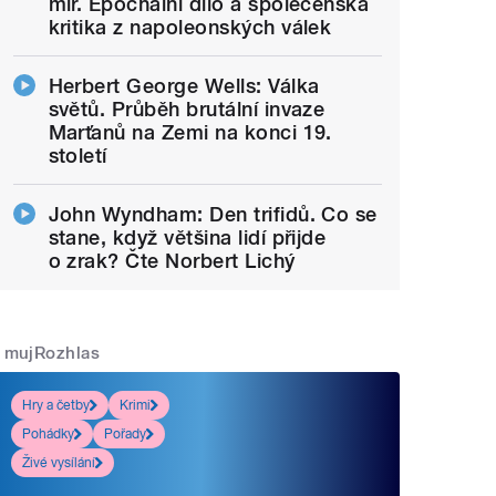
mír. Epochální dílo a společenská
kritika z napoleonských válek
Herbert George Wells: Válka
světů. Průběh brutální invaze
Marťanů na Zemi na konci 19.
století
John Wyndham: Den trifidů. Co se
stane, když většina lidí přijde
o zrak? Čte Norbert Lichý
mujRozhlas
Hry a četby
Krimi
Pohádky
Pořady
Živé vysílání