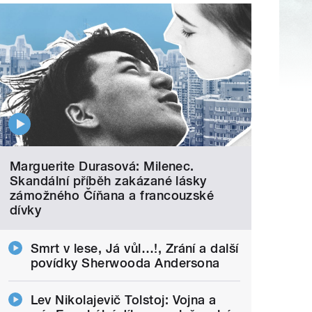
Marguerite Durasová: Milenec.
Skandální příběh zakázané lásky
zámožného Číňana a francouzské
dívky
Smrt v lese, Já vůl…!, Zrání a další
povídky Sherwooda Andersona
Lev Nikolajevič Tolstoj: Vojna a