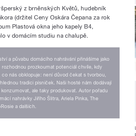
Kyšperský z brněnských Květů, hudebník
Sikora (držitel Ceny Oskára Čepana za rok
bum Plastová okna jeho kapely B4,
alo v domácím studiu na chalupě.
ství a půvabu domácího nahrávání přinášíme jako
e rozhodnou prozkoumat potenciál chvíle, kdy
 co nás obklopuje: není důvod čekat s tvorbou,
hlednou tradici písniček. Naši hosté nám dodávají
n konzumovat, ale taky produkovat. Autor pořadu
cí nahrávky Jiřího Šlitra, Ariela Pinka, The
Rosie a dalších.