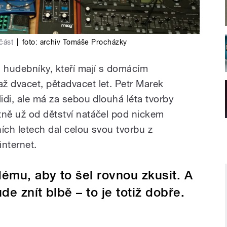
část
|
foto:
archiv Tomáše Procházky
i hudebníky, kteří mají s domácím
ž dvacet, pětadvacet let. Petr Marek
lidi, ale má za sebou dlouhá léta tvorby
tně už od dětství natáčel pod nickem
ích letech dal celou svou tvorbu z
internet.
ému, aby to šel rovnou zkusit. A
de znít blbě – to je totiž dobře.