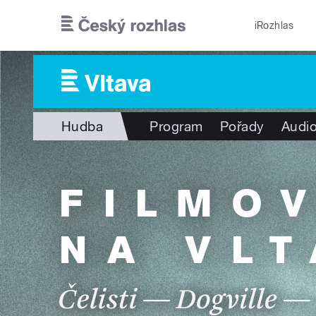
Přejít k hlavnímu obsahu
iRozhlas
Hudba
Program
Pořady
Audio