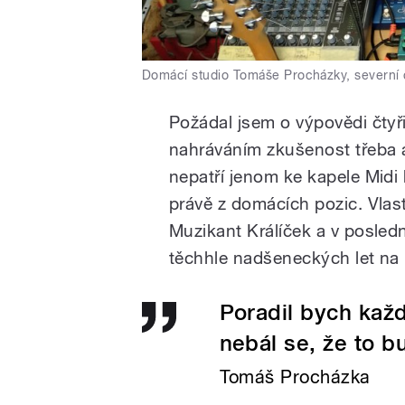
Domácí studio Tomáše Procházky, severní 
Požádal jsem o výpovědi čtyř
nahráváním zkušenost třeba a
nepatří jenom ke kapele Midi 
právě z domácích pozic. Vlas
Muzikant Králíček a v posledn
těchhle nadšeneckých let na 
Poradil bych každ
nebál se, že to bu
Tomáš Procházka