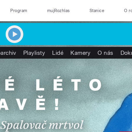
Program
mujRozhlas
Stanice
O r
archiv
Playlisty
Lidé
Kamery
O nás
Dok