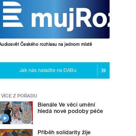
Audiosvět Českého rozhlasu na jednom místě
Jak nás naladíte na DABu
VÍCE Z POŘADU
Bienále Ve věci umění
hledá nové podoby péče
Příběh solidarity žije