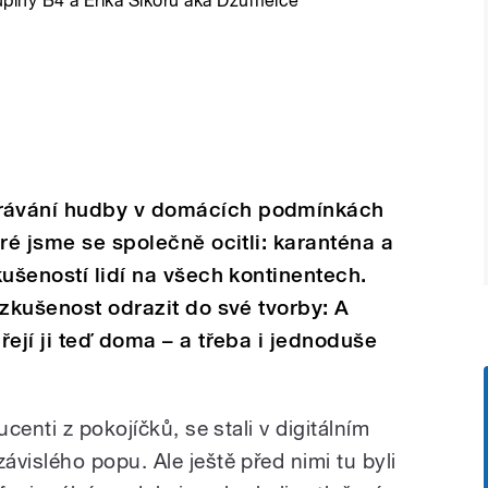
piny B4 a Erika Sikoru aka Džumelce
rávání hudby v domácích podmínkách
ré jsme se společně ocitli: karanténa a
kušeností lidí na všech kontinentech.
 zkušenost odrazit do své tvorby: A
řejí ji teď doma – a třeba i jednoduše
enti z pokojíčků, se stali v digitálním
islého popu. Ale ještě před nimi tu byli