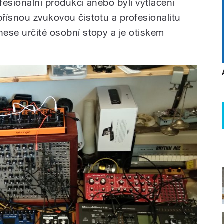
ofesionální produkci anebo byli vytlačení
přísnou zvukovou čistotu a profesionalitu
nese určité osobní stopy a je otiskem