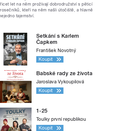
třicet let na něm prožívají dobrodružství s pěticí
trosečníků, kteří na něm našli útočiště, a hlavně
nejedno tajemství.
Setkání s Karlem
Čapkem
František Novotný
Koupit
Babské rady ze života
Jaroslava Vykoupilová
Koupit
1-25
Toulky první republikou
Koupit