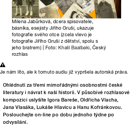
Milena Jabůrková, dcera spisovatele,
básníka, esejisty Jiřího Gruši, ukazuje
fotografie svého otce (zcela vlevo je
fotografie Jiřího Gruši z dětství, spolu s
jeho bratrem) | Foto:
Khalil Baalbaki
, Český
rozhlas
Je nám líto, ale k tomuto audiu již vypršela autorská práva.
Ohlédnutí za třemi mimořádnými osobnostmi české
literatury i návrat k naší historii. V působivé rozhlasové
kompozici uslyšíte Igora Bareše, Oldřicha Vlacha,
Jana Vlasáka, Lukáše Hlavicu a Hanu Kofránkovou.
Poslouchejte on-line po dobu jednoho týdne po
odvysílání.