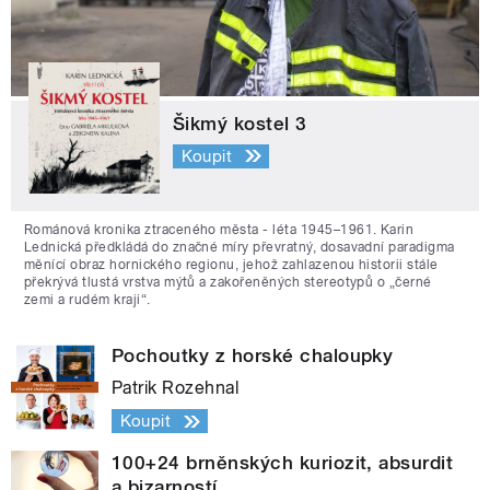
Šikmý kostel 3
Koupit
Románová kronika ztraceného města - léta 1945–1961. Karin
Lednická předkládá do značné míry převratný, dosavadní paradigma
měnící obraz hornického regionu, jehož zahlazenou historii stále
překrývá tlustá vrstva mýtů a zakořeněných stereotypů o „černé
zemi a rudém kraji“.
Pochoutky z horské chaloupky
Patrik Rozehnal
Koupit
100+24 brněnských kuriozit, absurdit
a bizarností