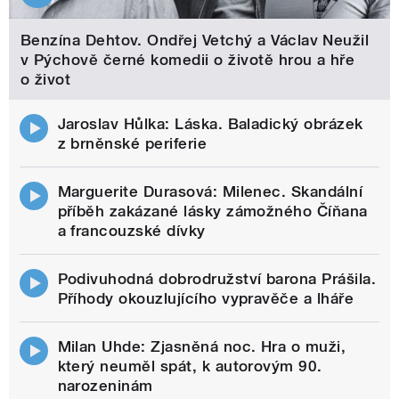
Benzína Dehtov. Ondřej Vetchý a Václav Neužil
v Pýchově černé komedii o životě hrou a hře
o život
Jaroslav Hůlka: Láska. Baladický obrázek
z brněnské periferie
Marguerite Durasová: Milenec. Skandální
příběh zakázané lásky zámožného Číňana
a francouzské dívky
Podivuhodná dobrodružství barona Prášila.
Příhody okouzlujícího vypravěče a lháře
Milan Uhde: Zjasněná noc. Hra o muži,
který neuměl spát, k autorovým 90.
narozeninám