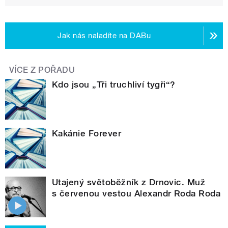
Jak nás naladíte na DABu
VÍCE Z POŘADU
Kdo jsou „Tři truchliví tygři“?
Kakánie Forever
Utajený světoběžník z Drnovic. Muž
s červenou vestou Alexandr Roda Roda