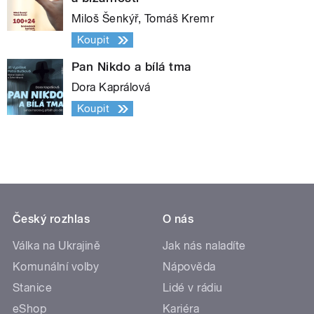
Miloš Šenkýř, Tomáš Kremr
Koupit
Pan Nikdo a bílá tma
Dora Kaprálová
Koupit
Český rozhlas
O nás
Válka na Ukrajině
Jak nás naladíte
Komunální volby
Nápověda
Stanice
Lidé v rádiu
eShop
Kariéra