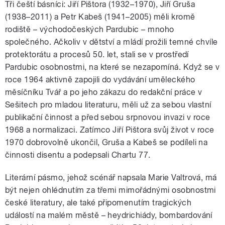
Tři čeští básníci: Jiří Pištora (1932–1970), Jiří Gruša
(1938–2011) a Petr Kabeš (1941–2005) měli kromě
rodiště – východočeských Pardubic – mnoho
společného. Ačkoliv v dětství a mládí prožili temné chvíle
protektorátu a procesů 50. let, stali se v prostředí
Pardubic osobnostmi, na které se nezapomíná. Když se v
roce 1964 aktivně zapojili do vydávání uměleckého
měsíčníku Tvář a po jeho zákazu do redakční práce v
Sešitech pro mladou literaturu, měli už za sebou vlastní
publikační činnost a před sebou srpnovou invazi v roce
1968 a normalizaci. Zatímco Jiří Pištora svůj život v roce
1970 dobrovolně ukončil, Gruša a Kabeš se podíleli na
činnosti disentu a podepsali Chartu 77.
Literární pásmo, jehož scénář napsala Marie Valtrová, má
být nejen ohlédnutím za třemi mimořádnými osobnostmi
české literatury, ale také připomenutím tragických
událostí na malém městě – heydrichiády, bombardování