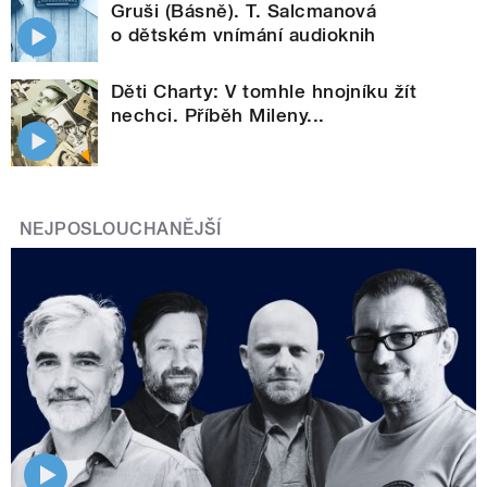
Gruši (Básně). T. Salcmanová
o dětském vnímání audioknih
Děti Charty: V tomhle hnojníku žít
nechci. Příběh Mileny...
NEJPOSLOUCHANĚJŠÍ