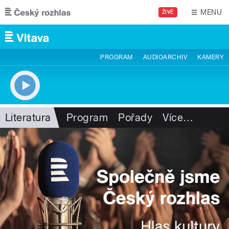
Přejít k hlavnímu obsahu
MENU
ŽIVĚ
PROGRAM
AUDIOARCHIV
KAMERY
Literatura
Program
Pořady
Více
…