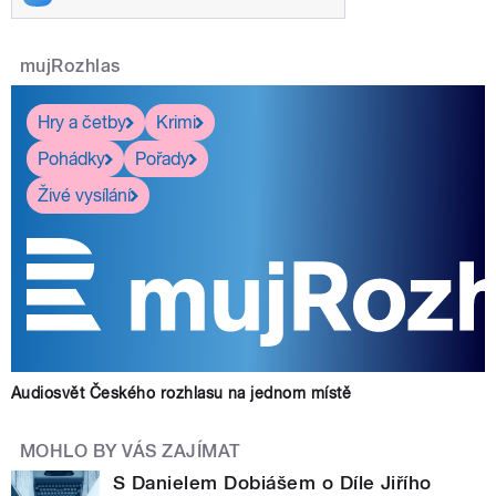
mujRozhlas
Hry a četby
Krimi
Pohádky
Pořady
Živé vysílání
Audiosvět Českého rozhlasu na jednom místě
MOHLO BY VÁS ZAJÍMAT
S Danielem Dobiášem o Díle Jiřího