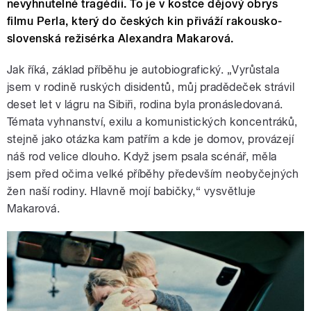
nevyhnutelné tragédii. To je v kostce dějový obrys
filmu Perla, který do českých kin přiváží rakousko-
slovenská režisérka Alexandra Makarová.
Jak říká, základ příběhu je autobiografický. „Vyrůstala
jsem v rodině ruských disidentů, můj pradědeček strávil
deset let v lágru na Sibiři, rodina byla pronásledovaná.
Témata vyhnanství, exilu a komunistických koncentráků,
stejně jako otázka kam patřím a kde je domov, provázejí
náš rod velice dlouho. Když jsem psala scénář, měla
jsem před očima velké příběhy především neobyčejných
žen naší rodiny. Hlavně mojí babičky,“ vysvětluje
Makarová.