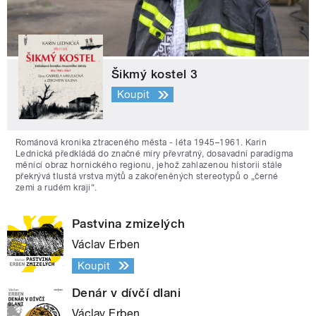
Šikmý kostel 3
Koupit
Románová kronika ztraceného města - léta 1945–1961. Karin
Lednická předkládá do značné míry převratný, dosavadní paradigma
měnící obraz hornického regionu, jehož zahlazenou historii stále
překrývá tlustá vrstva mýtů a zakořeněných stereotypů o „černé
zemi a rudém kraji“.
Pastvina zmizelých
Václav Erben
Koupit
Denár v dívčí dlani
Václav Erben