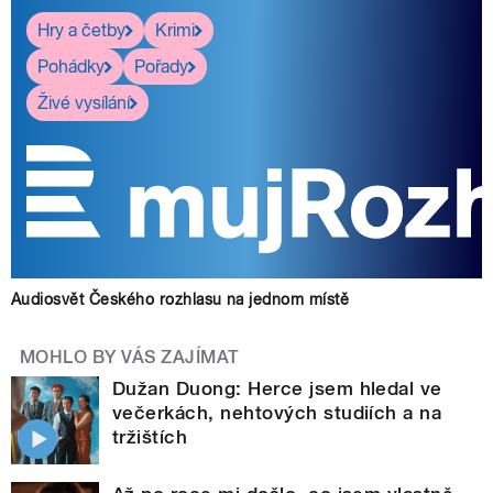
Hry a četby
Krimi
Pohádky
Pořady
Živé vysílání
Audiosvět Českého rozhlasu na jednom místě
MOHLO BY VÁS ZAJÍMAT
Dužan Duong: Herce jsem hledal ve
večerkách, nehtových studiích a na
tržištích