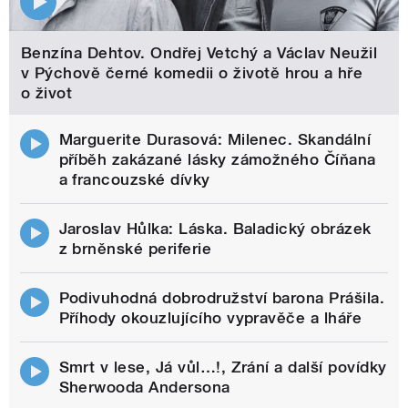
Benzína Dehtov. Ondřej Vetchý a Václav Neužil
v Pýchově černé komedii o životě hrou a hře
o život
Marguerite Durasová: Milenec. Skandální
příběh zakázané lásky zámožného Číňana
a francouzské dívky
Jaroslav Hůlka: Láska. Baladický obrázek
z brněnské periferie
Podivuhodná dobrodružství barona Prášila.
Příhody okouzlujícího vypravěče a lháře
Smrt v lese, Já vůl…!, Zrání a další povídky
Sherwooda Andersona