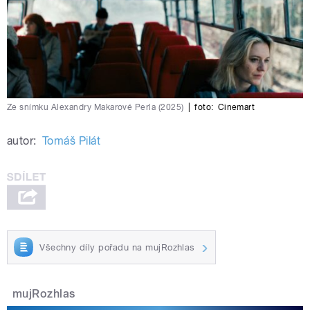
Ze snímku Alexandry Makarové Perla (2025)
|
foto:
Cinemart
autor:
Tomáš Pilát
Všechny díly pořadu na mujRozhlas
mujRozhlas