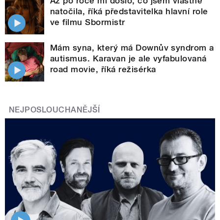
Až po roce mi došlo, co jsem vlastně
natočila, říká představitelka hlavní role
ve filmu Sbormistr
Mám syna, který má Downův syndrom a
autismus. Karavan je ale vyfabulovaná
road movie, říká režisérka
NEJPOSLOUCHANĚJŠÍ