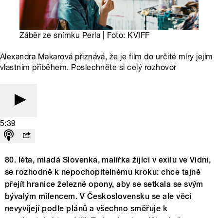
Záběr ze snímku Perla | Foto: KVIFF
Alexandra Makarová přiznává, že je film do určité míry jejím
vlastním příběhem. Poslechněte si celý rozhovor
5:39
80. léta, mladá Slovenka, malířka žijící v exilu ve Vídni,
se rozhodně k nepochopitelnému kroku: chce tajně
přejít hranice železné opony, aby se setkala se svým
bývalým milencem. V Československu se ale věci
nevyvíjejí podle plánů a všechno směřuje k