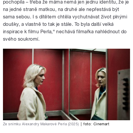
pochopila – třeba že máma nemá jen jednu identitu, že je
na jedné straně matkou, na druhé ale nepřestává být
sama sebou. I s dítětem chtěla vychutnávat život plnými
doušky, a vlastně to tak je stále. To byla další velká
inspirace k filmu Perla,“ nechává filmařka nahlédnout do
svého soukromí.
Ze snímku Alexandry Makarové Perla (2025)
|
foto:
Cinemart