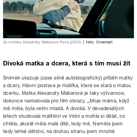
Ze snímku Alexandry Makarové Perla (2025)
|
foto:
Cinemart
Divoká matka a dcera, která s tím musí žít
Snímek ukazuje (zase silně autobiografický) příběh matky
a dcery. Hlavní postava je malířka, která se stará o malou
dcerku. Matka Alexandry Makarové je taky výtvarnice,
dokonce namalovala pro film obrazy. „Moje máma, když
mě měla, byla velmi mladá. A divoká. V devadesátých
letech studovala malířství ve Vídni a mohla si dělat, co
chtěla, akorát měla malé dítě, tedy mě. Neměla jsem
tedy lehké dětství, na druhou stranu jsem mnohé