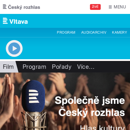
Přejít k hlavnímu obsahu
MENU
ŽIVĚ
PROGRAM
AUDIOARCHIV
KAMERY
Film
Program
Pořady
Více
…