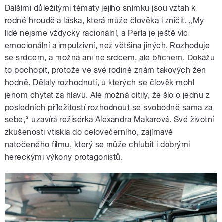
Dalšími důležitými tématy jejího snímku jsou vztah k
rodné hroudě a láska, která může člověka i zničit. „My
lidé nejsme vždycky racionální, a Perla je ještě víc
emocionální a impulzivní, než většina jiných. Rozhoduje
se srdcem, a možná ani ne srdcem, ale břichem. Dokážu
to pochopit, protože ve své rodině znám takových žen
hodně. Dělaly rozhodnutí, u kterých se člověk mohl
jenom chytat za hlavu. Ale možná cítily, že šlo o jednu z
posledních příležitostí rozhodnout se svobodně sama za
sebe,“ uzavírá
režisérka Alexandra Makarová. Své životní
zkušenosti vtiskla do celovečerního, zajímavě
natočeného filmu, který se může chlubit i dobrými
hereckými výkony protagonistů.