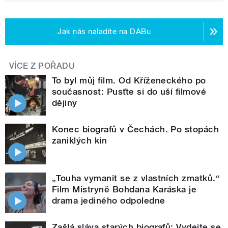
Jak nás naladíte na DABu
VÍCE Z POŘADU
To byl můj film. Od Kříženeckého po
současnost: Pusťte si do uší filmové
dějiny
Konec biografů v Čechách. Po stopách
zaniklých kin
„Touha vymanit se z vlastních zmatků.“
Film Mistryně Bohdana Karáska je
drama jediného odpoledne
Zašlá sláva starých biografů: Vydejte se