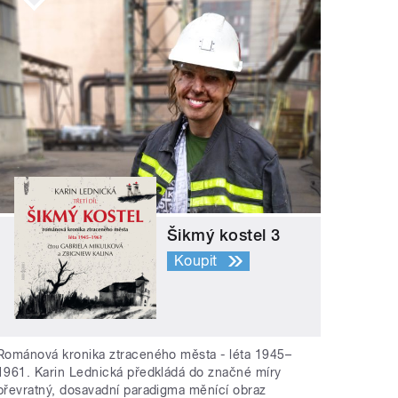
Šikmý kostel 3
Koupit
Románová kronika ztraceného města - léta 1945–
1961. Karin Lednická předkládá do značné míry
převratný, dosavadní paradigma měnící obraz