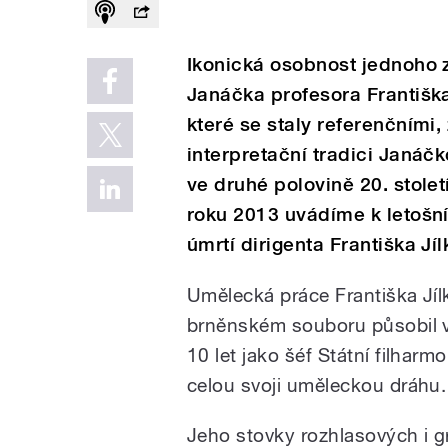
Ikonická osobnost jednoho 
Janáčka profesora Františka
které se staly referenčními
interpretační tradici Janáč
ve druhé polovině 20. stol
roku 2013 uvádíme k letošní
úmrtí dirigenta Františka Jí
Umělecká práce Františka Jíl
brněnském souboru působil ví
10 let jako šéf Státní filhar
celou svoji uměleckou dráhu.
Jeho stovky rozhlasových i g