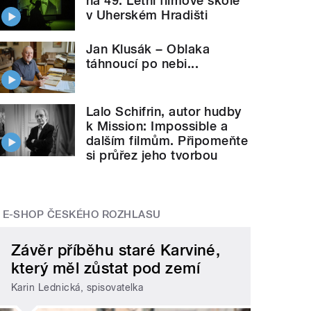
na 49. Letní filmové škole
v Uherském Hradišti
Jan Klusák − Oblaka
táhnoucí po nebi...
Lalo Schifrin, autor hudby
k Mission: Impossible a
dalším filmům. Připomeňte
si průřez jeho tvorbou
E-SHOP ČESKÉHO ROZHLASU
Závěr příběhu staré Karviné,
který měl zůstat pod zemí
Karin Lednická, spisovatelka