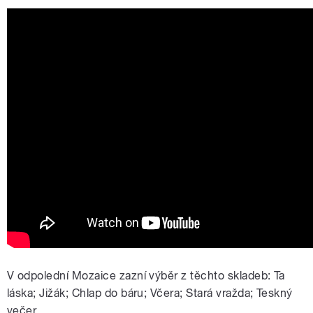
V odpolední Mozaice zazní výběr z těchto skladeb: Ta
láska; Jižák; Chlap do báru; Včera; Stará vražda; Teskný
večer