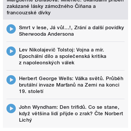
zakázané lásky zámožného Číňana a
francouzské dívky
Smrt v lese, Já vůl…!, Zrání a další povídky
Sherwooda Andersona
Lev Nikolajevič Tolstoj: Vojna a mír.
Epochální dílo a společenská kritika
z napoleonských válek
Herbert George Wells: Válka světů. Průběh
brutální invaze Marťanů na Zemi na konci
19. století
John Wyndham: Den trifidů. Co se stane,
když většina lidí přijde o zrak? Čte Norbert
Lichý