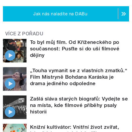
Jak nás naladíte na DABu
VÍCE Z POŘADU
To byl můj film. Od Kříženeckého po
současnost: Pusťte si do uší filmové
dějiny
„Touha vymanit se z vlastních zmatků.“
Film Mistryně Bohdana Karáska je
drama jediného odpoledne
Zašlá sláva starých biografů: Vydejte se
na místa, kde filmové příběhy psaly
historii
Knižní kultivátor: Vnitřní život zvířat,