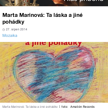
Marta Marinová: Ta láska a jiné
pohádky
27. srpen 2014
Mozaika
Marta Marinová: Ta láska a jiné pohádky
|
foto:
Amplión Records