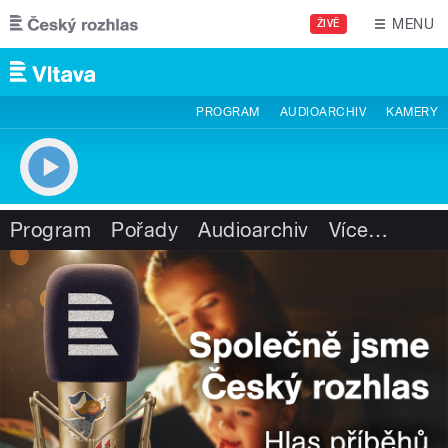
Přejít k hlavnímu obsahu
MENU
ŽIVĚ
PROGRAM
AUDIOARCHIV
KAMERY
Program
Pořady
Audioarchiv
Více
…