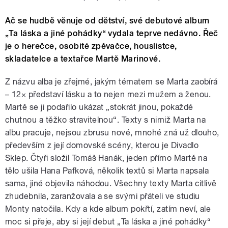
Ač se hudbě věnuje od dětství, své debutové album
„Ta láska a jiné pohádky“ vydala teprve nedávno. Řeč
je o herečce, osobité zpěvačce, houslistce,
skladatelce a textařce Martě Marinové.
Z názvu alba je zřejmé, jakým tématem se Marta zaobírá
– 12× představí lásku a to nejen mezi mužem a ženou.
Martě se ji podařilo ukázat „stokrát jinou, pokaždé
chutnou a těžko stravitelnou“. Texty s nimiž Marta na
albu pracuje, nejsou zbrusu nové, mnohé zná už dlouho,
především z její domovské scény, kterou je Divadlo
Sklep. Čtyři složil Tomáš Hanák, jeden přímo Martě na
tělo ušila Hana Pafková, několik textů si Marta napsala
sama, jiné objevila náhodou. Všechny texty Marta citlivě
zhudebnila, zaranžovala a se svými přáteli ve studiu
Monty natočila. Kdy a kde album pokřtí, zatím neví, ale
moc si přeje, aby si její debut „Ta láska a jiné pohádky“