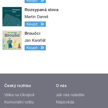
Koupit
Rozsypaná slova
Martin Daneš
Koupit
Broučci
Jan Karafiát
Koupit
Český rozhlas
O nás
Válka na Ukrajině
Jak nás naladíte
Komunální volby
Nápověda