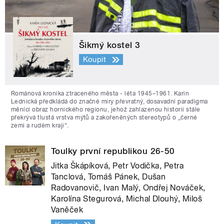
Šikmý kostel 3
Koupit
Románová kronika ztraceného města - léta 1945–1961. Karin
Lednická předkládá do značné míry převratný, dosavadní paradigma
měnící obraz hornického regionu, jehož zahlazenou historii stále
překrývá tlustá vrstva mýtů a zakořeněných stereotypů o „černé
zemi a rudém kraji“.
Toulky první republikou 26-50
Jitka Škápíková, Petr Vodička, Petra
Tanclová, Tomáš Pánek, Dušan
Radovanovič, Ivan Malý, Ondřej Nováček,
Karolína Stegurová, Michal Dlouhý, Miloš
Vaněček