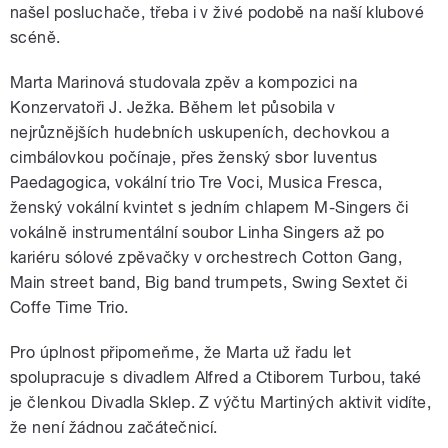
našel posluchače, třeba i v živé podobě na naší klubové
scéně.
Marta Marinová studovala zpěv a kompozici na
Konzervatoři J. Ježka. Během let působila v
nejrůznějších hudebních uskupeních, dechovkou a
cimbálovkou počínaje, přes ženský sbor Iuventus
Paedagogica, vokální trio Tre Voci, Musica Fresca,
ženský vokální kvintet s jedním chlapem M-Singers či
vokálně instrumentální soubor Linha Singers až po
kariéru sólové zpěvačky v orchestrech Cotton Gang,
Main street band, Big band trumpets, Swing Sextet či
Coffe Time Trio.
Pro úplnost připomeňme, že Marta už řadu let
spolupracuje s divadlem Alfred a Ctiborem Turbou, také
je členkou Divadla Sklep. Z výčtu Martiných aktivit vidíte,
že není žádnou začátečnicí.