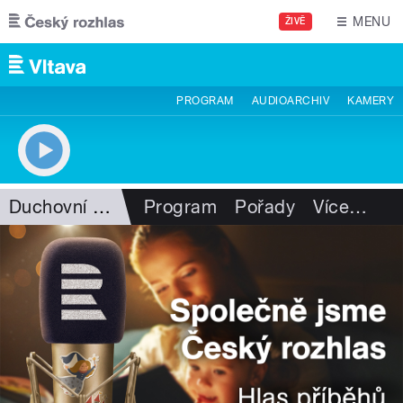
Přejít k hlavnímu obsahu
MENU
ŽIVĚ
PROGRAM
AUDIOARCHIV
KAMERY
Duchovní hudba
Program
Pořady
Více
…