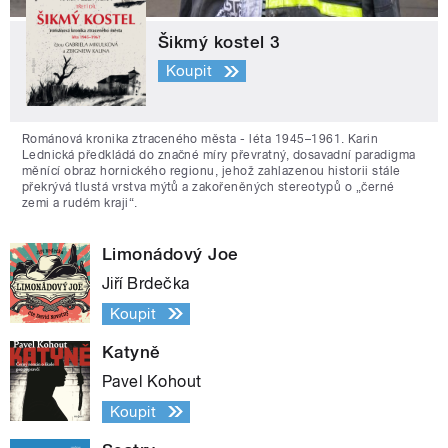
Šikmý kostel 3
Koupit
Románová kronika ztraceného města - léta 1945–1961. Karin
Lednická předkládá do značné míry převratný, dosavadní paradigma
měnící obraz hornického regionu, jehož zahlazenou historii stále
překrývá tlustá vrstva mýtů a zakořeněných stereotypů o „černé
zemi a rudém kraji“.
Limonádový Joe
Jiří Brdečka
Koupit
Katyně
Pavel Kohout
Koupit