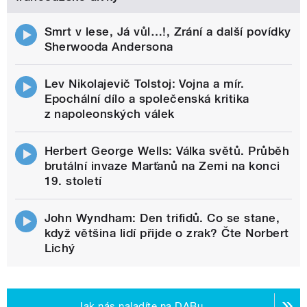
Smrt v lese, Já vůl…!, Zrání a další povídky
Sherwooda Andersona
Lev Nikolajevič Tolstoj: Vojna a mír.
Epochální dílo a společenská kritika
z napoleonských válek
Herbert George Wells: Válka světů. Průběh
brutální invaze Marťanů na Zemi na konci
19. století
John Wyndham: Den trifidů. Co se stane,
když většina lidí přijde o zrak? Čte Norbert
Lichý
Jak nás naladíte na DABu