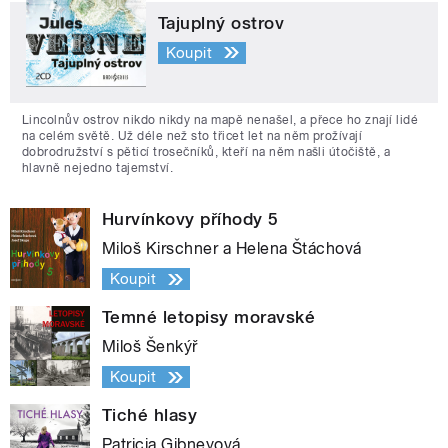
Tajuplný ostrov
Koupit
Lincolnův ostrov nikdo nikdy na mapě nenašel, a přece ho znají lidé
na celém světě. Už déle než sto třicet let na něm prožívají
dobrodružství s pěticí trosečníků, kteří na něm našli útočiště, a
hlavně nejedno tajemství.
Hurvínkovy příhody 5
Miloš Kirschner a Helena Štáchová
Koupit
Temné letopisy moravské
Miloš Šenkýř
Koupit
Tiché hlasy
Patricia Gibneyová