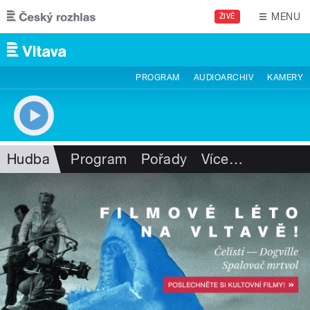
Přejít k hlavnímu obsahu
MENU
ŽIVĚ
PROGRAM
AUDIOARCHIV
KAMERY
Hudba
Program
Pořady
Více
…