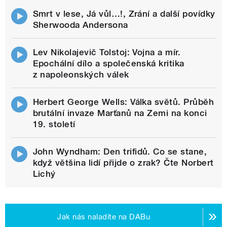
Smrt v lese, Já vůl…!, Zrání a další povídky
Sherwooda Andersona
Lev Nikolajevič Tolstoj: Vojna a mír.
Epochální dílo a společenská kritika
z napoleonských válek
Herbert George Wells: Válka světů. Průběh
brutální invaze Marťanů na Zemi na konci
19. století
John Wyndham: Den trifidů. Co se stane,
když většina lidí přijde o zrak? Čte Norbert
Lichý
Jak nás naladíte na DABu