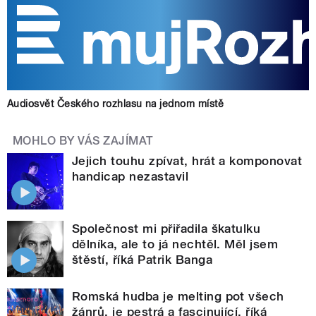
Audiosvět Českého rozhlasu na jednom místě
MOHLO BY VÁS ZAJÍMAT
Jejich touhu zpívat, hrát a komponovat
handicap nezastavil
Společnost mi přiřadila škatulku
dělníka, ale to já nechtěl. Měl jsem
štěstí, říká Patrik Banga
Romská hudba je melting pot všech
žánrů, je pestrá a fascinující, říká