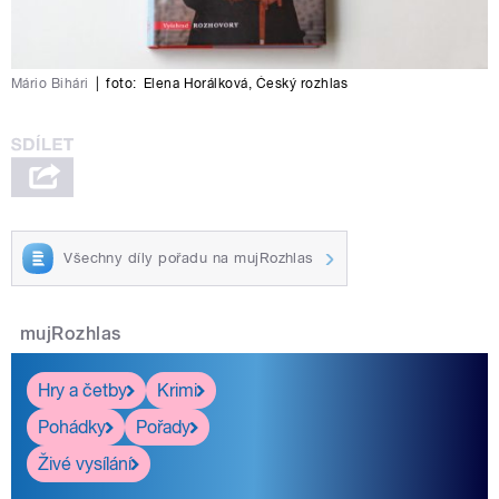
Mário Bihári
|
foto:
Elena Horálková
,
Český rozhlas
Všechny díly pořadu na mujRozhlas
mujRozhlas
Hry a četby
Krimi
Pohádky
Pořady
Živé vysílání