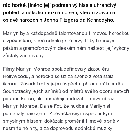
rád horké, jiného její podmanivý hlas a uhrančivý
pohled, a někoho možná i píseň, kterou zpívá na
oslavě narozenin Johna Fitzgeralda Kennedyho.
Marilyn byla každopádně talentovanou filmovou herečkou
a zpěvačkou, která odešla příliš brzy. Díky filmovým
pásům a gramofonovým deskám nám naštěstí její výkony
zůstaly zachovány.
Filmy Marilyn Monroe spoludefinovaly zlatou éru
Hollywoodu, a herečka se už za svého života stala
ikonou. Zásadní roli v jejím úspěchu přitom hrála hudba.
Soundtracky jejích snímků od mistrů svého oboru netvoří
pouhou kulisu, ale pomáhají budovat filmový obraz
Marilyn Monroe. Dá se říct, že hudba a Marilyn si
pomáhaly navzájem. Zpěvačka svým specifickým,
smyslným hlasem dokázala proměnit filmové písně v
nesmrtelné hity, a za doprovodu scénické muziky