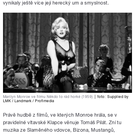
vynikaly ještě více její herecký um a smyslnost.
Marilyn Monroe ve filmu Někdo to rád horké (1959)
|
foto:
Supplied by
LMK / Landmark / Profimedia
Právě hudbě z filmů, ve kterých Monroe hrála, se v
pravidelné vltavské Klapce věnuje Tomáš Pilát. Zní tu
muzika ze Slaměného vdovce, Bizona, Mustangů,