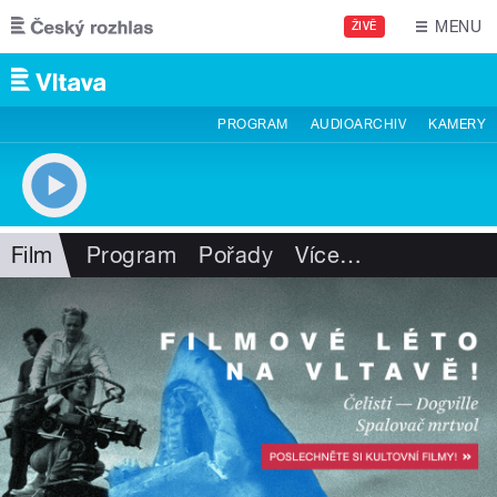
Přejít k hlavnímu obsahu
MENU
ŽIVĚ
PROGRAM
AUDIOARCHIV
KAMERY
Film
Program
Pořady
Více
…