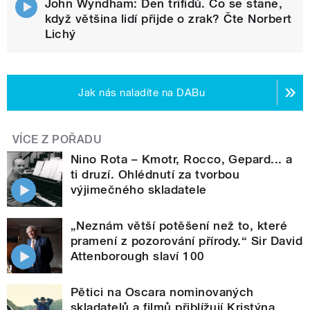
John Wyndham: Den trifidů. Co se stane,
když většina lidí přijde o zrak? Čte Norbert
Lichý
Jak nás naladíte na DABu
VÍCE Z POŘADU
Nino Rota – Kmotr, Rocco, Gepard... a
ti druzí. Ohlédnutí za tvorbou
výjimečného skladatele
„Neznám větší potěšení než to, které
pramení z pozorování přírody.“ Sir David
Attenborough slaví 100
Pětici na Oscara nominovaných
skladatelů a filmů přiblížují Kristýna