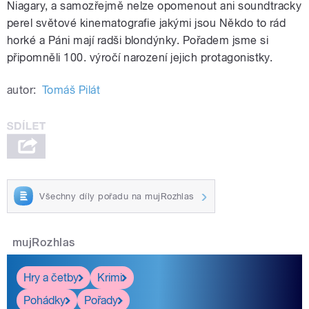
Niagary, a samozřejmě nelze opomenout ani soundtracky
perel světové kinematografie jakými jsou Někdo to rád
horké a Páni mají radši blondýnky. Pořadem jsme si
připomněli 100. výročí narození jejich protagonistky.
autor:
Tomáš Pilát
Všechny díly pořadu na mujRozhlas
mujRozhlas
Hry a četby
Krimi
Pohádky
Pořady