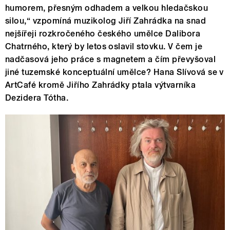
humorem, přesným odhadem a velkou hledačskou
silou,“ vzpomíná muzikolog Jiří Zahrádka na snad
nejšířeji rozkročeného českého umělce Dalibora
Chatrného, který by letos oslavil stovku. V čem je
nadčasová jeho práce s magnetem a čím převyšoval
jiné tuzemské konceptuální umělce? Hana Slívová se v
ArtCafé kromě Jiřího Zahrádky ptala výtvarníka
Dezidera Tótha.