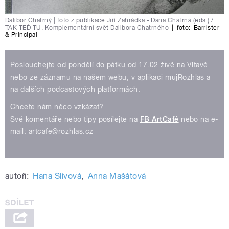
Dalibor Chatrný | foto z publikace Jiří Zahrádka - Dana Chatrná (eds.) /
TAK TEĎ TU. Komplementární svět Dalibora Chatrného
|
foto:
Barrister
& Principal
Poslouchejte od pondělí do pátku od 17.02 živě na Vltavě
nebo ze záznamu na našem webu, v aplikaci mujRozhlas a
na dalších podcastových platformách.
Chcete nám něco vzkázat?
Své komentáře nebo tipy posílejte na
FB ArtCafé
nebo na e-
mail: artcafe@rozhlas.cz
autoři:
Hana Slívová
,
Anna Mašátová