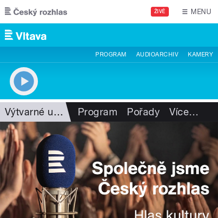
Přejít k hlavnímu obsahu
MENU
ŽIVĚ
PROGRAM
AUDIOARCHIV
KAMERY
Výtvarné umění
Program
Pořady
Více
…