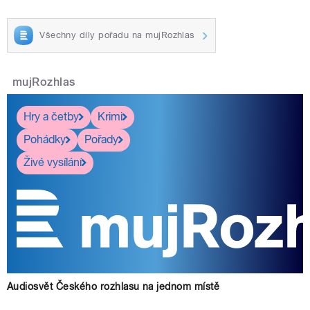
Všechny díly pořadu na mujRozhlas
mujRozhlas
Hry a četby
Krimi
Pohádky
Pořady
Živé vysílání
Audiosvět Českého rozhlasu na jednom místě