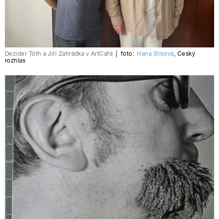
Dezider Tóth a Jiří Zahrádka v ArtCafé
|
foto:
Hana Slívová
,
Český
rozhlas