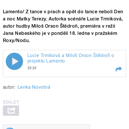
Lamento/ Z tance v prach a opět do tance neboli Den
a noc Matky Terezy. Autorka scénáře Lucie Trmíková,
autor hudby Miloš Orson Štědroň, premiéra v režii
Jana Nebeského je v pondělí 18. ledna v pražském
Roxy/Nodu.
Lucie Trmíková a Miloš Orson Štědroň o
Lucie Trmíková a Miloš Orson Štědroň
projektu Lamento
10:10
o projektu Lamento
Play /
Lucie Trmíková a Miloš Orson Štědroň o
autor:
Lenka Novotná
projektu Lamento