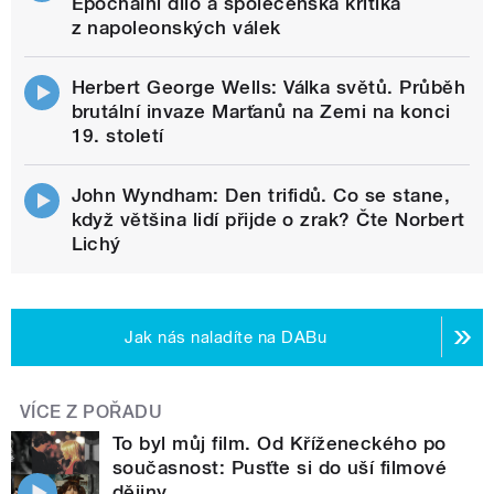
Epochální dílo a společenská kritika
z napoleonských válek
Herbert George Wells: Válka světů. Průběh
brutální invaze Marťanů na Zemi na konci
19. století
John Wyndham: Den trifidů. Co se stane,
když většina lidí přijde o zrak? Čte Norbert
Lichý
Jak nás naladíte na DABu
VÍCE Z POŘADU
To byl můj film. Od Kříženeckého po
současnost: Pusťte si do uší filmové
dějiny