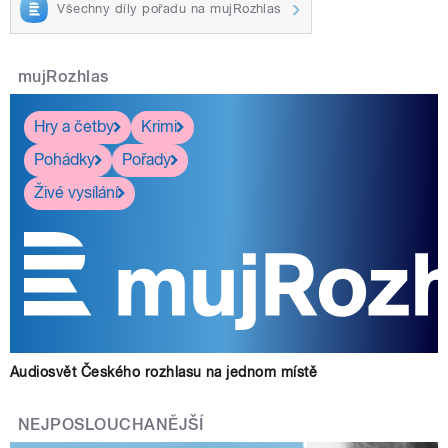
Všechny díly pořadu na mujRozhlas
pause
mujRozhlas
Hry a četby
Krimi
Pohádky
Pořady
Živé vysílání
Audiosvět Českého rozhlasu na jednom místě
NEJPOSLOUCHANĚJŠÍ