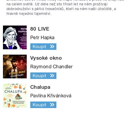
na celém světě. Už déle než sto třicet let na něm prožívají
dobrodružství s pěticí trosečníků, kteří na něm našli útočiště, a
hlavně nejedno tajemství.
80 LIVE
Petr Hapka
Koupit
Vysoké okno
Raymond Chandler
Koupit
Chalupa
Pavlína Křivánková
Koupit