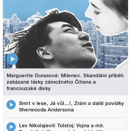
Marguerite Durasová: Milenec. Skandální příběh
zakázané lásky zámožného Číňana a
francouzské dívky
Smrt v lese, Já vůl…!, Zrání a další povídky
Sherwooda Andersona
Lev Nikolajevič Tolstoj: Vojna a mír.