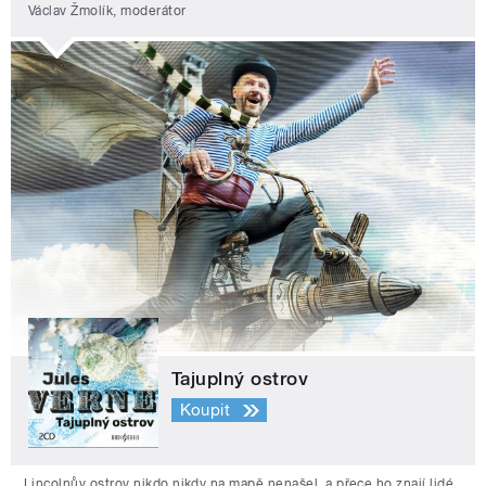
Václav Žmolík, moderátor
Tajuplný ostrov
Koupit
Lincolnův ostrov nikdo nikdy na mapě nenašel, a přece ho znají lidé