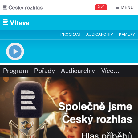
Přejít k hlavnímu obsahu
MENU
ŽIVĚ
PROGRAM
AUDIOARCHIV
KAMERY
Program
Pořady
Audioarchiv
Více
…