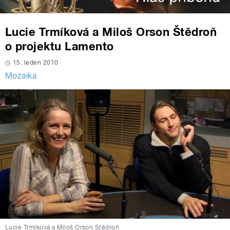
Lucie Trmíková a Miloš Orson Štědroň
o projektu Lamento
15. leden 2010
Mozaika
Lucie Trmíková a Miloš Orson Štědroň