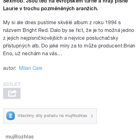
Sexmob. Jsou teď na evropském turné a hrají písně
Laurie v trochu pozměněných aranžích.
My si ale dnes pustíme skvělé album z roku 1994 s
názvem Bright Red. Dalo by se říct, že je to možná jedno
z jejích nejpísničkovějších a nejvíce posluchačsky
přístupných alb. Do jaké míry za to může producent Brian
Eno, už nechám na vás…
autor:
Milan Cais
Všechny díly pořadu na mujRozhlas
mujRozhlas