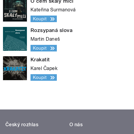
O čem skály mlčí
Kateřina Surmanová
Koupit
Rozsypaná slova
Martin Daneš
Koupit
Krakatit
Karel Čapek
Koupit
Český rozhlas
O nás