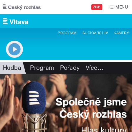
Přejít k hlavnímu obsahu
MENU
ŽIVĚ
PROGRAM
AUDIOARCHIV
KAMERY
Hudba
Program
Pořady
Více
…