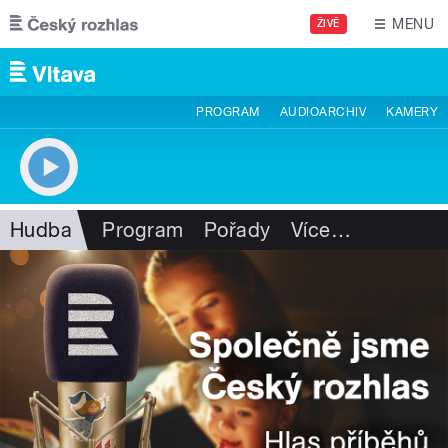
Přejít k hlavnímu obsahu
MENU
ŽIVĚ
PROGRAM
AUDIOARCHIV
KAMERY
Hudba
Program
Pořady
Více
…