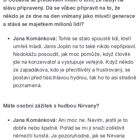
slávu připravený. Dá se vůbec připravit na to, že
někdo je ze dne na den vnímaný jako mluvčí generace
a stává se majetkem milionů lidí?
Jana Kománková:
Tohle se stalo spoustě lidí, kteří
umřeli mladí. Janis Joplin na to také nikdo nepřipravil.
Nedokážu posoudit, jak moc pomůže, když člověk
jde na konzervatoř a vystupuje veřejně. Když někdo
ze zapadákova, kdo je přecitlivělý a frustrovaný, se
postaví před tisícihlavou hydrou, tak ho to asi strašně
poznamená.
Máte osobní zážitek s hudbou Nirvany?
Jana Kománková:
Ani moc ne. Nevím, jestli je to
dobře nebo špatně. Pořád se mi ji snaží zošklivit
němečtí turisté. Je pozoruhodné, jak se Nirvana