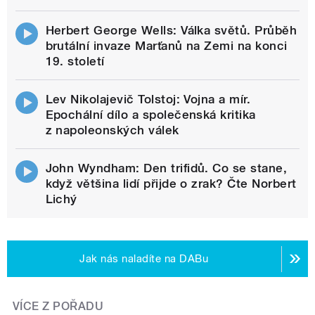
Herbert George Wells: Válka světů. Průběh
brutální invaze Marťanů na Zemi na konci
19. století
Lev Nikolajevič Tolstoj: Vojna a mír.
Epochální dílo a společenská kritika
z napoleonských válek
John Wyndham: Den trifidů. Co se stane,
když většina lidí přijde o zrak? Čte Norbert
Lichý
Jak nás naladíte na DABu
VÍCE Z POŘADU