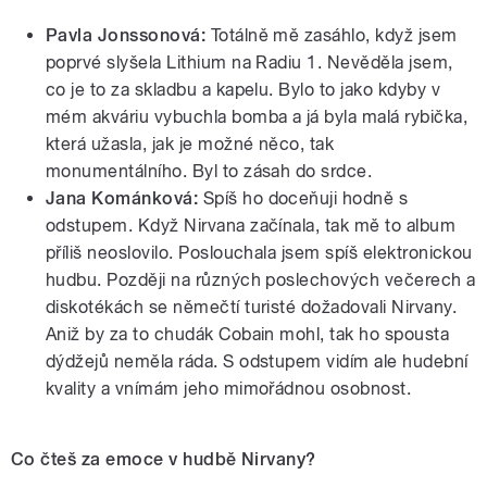
Pavla Jonssonová:
Totálně mě zasáhlo, když jsem
poprvé slyšela Lithium na Radiu 1. Nevěděla jsem,
co je to za skladbu a kapelu. Bylo to jako kdyby v
mém akváriu vybuchla bomba a já byla malá rybička,
která užasla, jak je možné něco, tak
monumentálního. Byl to zásah do srdce.
Jana Kománková:
Spíš ho doceňuji hodně s
odstupem. Když Nirvana začínala, tak mě to album
příliš neoslovilo. Poslouchala jsem spíš elektronickou
hudbu. Později na různých poslechových večerech a
diskotékách se němečtí turisté dožadovali Nirvany.
Aniž by za to chudák Cobain mohl, tak ho spousta
dýdžejů neměla ráda. S odstupem vidím ale hudební
kvality a vnímám jeho mimořádnou osobnost.
Co čteš za emoce v hudbě Nirvany?