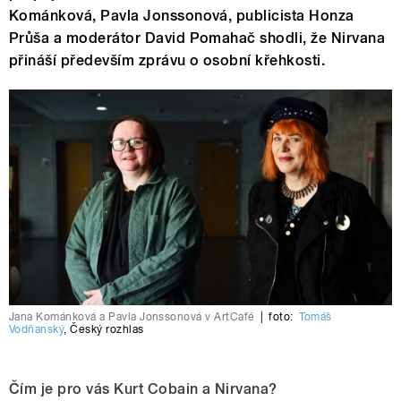
Kománková, Pavla Jonssonová, publicista Honza
Průša a moderátor David Pomahač shodli, že Nirvana
přináší především zprávu o osobní křehkosti.
Jana Kománková a Pavla Jonssonová v ArtCafé
|
foto:
Tomáš
Vodňanský
,
Český rozhlas
Čím je pro vás Kurt Cobain a Nirvana?