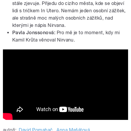
stále zjevuje. Přijedu do cizího města, kde se objeví
lidi s tričkem In Utero. Nemám jeden osobní zážitek,
ale strašně moc malých osobních zážitků, nad
kterými je nápis Nirvana.
Pavla Jonssonová:
Pro mě je to moment, kdy mi
Kamil Krůta věnoval Nirvanu.
Proč pořád potřebujeme Kurta. Nový
podcast Cobain o smrti ikony a
nesmrtelnosti Nirvany
autoři:
David Pomahač
,
Anna Mašátová