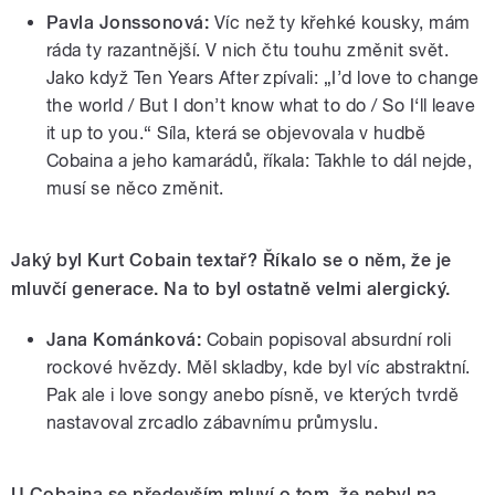
Pavla Jonssonová:
Víc než ty křehké kousky, mám
ráda ty razantnější. V nich čtu touhu změnit svět.
Jako když Ten Years After zpívali: „I’d love to change
the world / But I don’t know what to do / So I‘ll leave
it up to you.“ Síla, která se objevovala v hudbě
Cobaina a jeho kamarádů, říkala: Takhle to dál nejde,
musí se něco změnit.
Jaký byl Kurt Cobain textař? Říkalo se o něm, že je
mluvčí generace. Na to byl ostatně velmi alergický.
Jana Kománková:
Cobain popisoval absurdní roli
rockové hvězdy. Měl skladby, kde byl víc abstraktní.
Pak ale i love songy anebo písně, ve kterých tvrdě
nastavoval zrcadlo zábavnímu průmyslu.
U Cobaina se především mluví o tom, že nebyl na