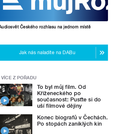
Audiosvět Českého rozhlasu na jednom místě
Jak nás naladíte na DABu
VÍCE Z POŘADU
To byl můj film. Od
Kříženeckého po
současnost: Pusťte si do
uší filmové dějiny
Konec biografů v Čechách.
Po stopách zaniklých kin