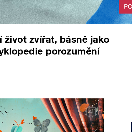
í život zvířat, básně jako
ncyklopedie porozumění