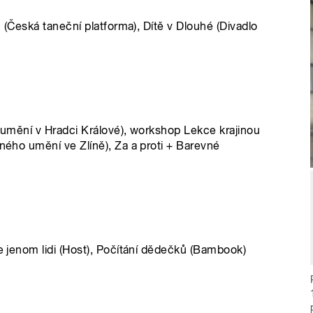
th (Česká taneční platforma), Dítě v Dlouhé (Divadlo
o umění v Hradci Králové), workshop Lekce krajinou
rného umění ve Zlíně), Za a proti + Barevné
me jenom lidi (Host), Počítání dědečků (Bambook)