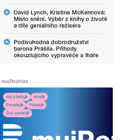
David Lynch, Kristine McKennová:
Místo snění. Výběr z knihy o životě
a díle geniálního režiséra
Podivuhodná dobrodružství
barona Prášila. Příhody
okouzlujícího vypravěče a lháře
mujRozhlas
Hry a četby
Krimi
Pohádky
Pořady
Živé vysílání