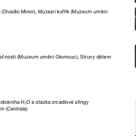
ka (Divadlo Minor), Muzejní kufřík (Muzeum umění
jedinečnosti (Muzeum umění Olomouc), Struny dětem
 audiokniha H₂O a otázka zrcadlové sfingy
m (Centrala)