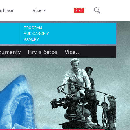
ozhlase
Více
ŽIVĚ
PROGRAM
AUDIOARCHIV
KAMERY
kumenty
Hry a četba
Více
…