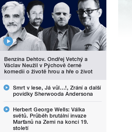
Benzína Dehtov. Ondřej Vetchý a
Václav Neužil v Pýchově černé
komedii o životě hrou a hře o život
Smrt v lese, Já vůl…!, Zrání a další
povídky Sherwooda Andersona
Herbert George Wells: Válka
světů. Průběh brutální invaze
Marťanů na Zemi na konci 19.
století