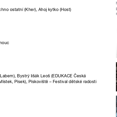
echno ostatní (Kher), Ahoj kytko (Host)
omouc
nad Labem), Bystrý lišák Leoš (EDUKACE Česká
ístek, Písek), Pískoviště – Festival dětské radosti