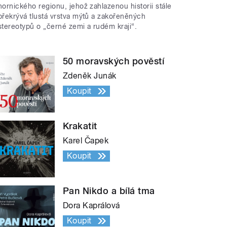
hornického regionu, jehož zahlazenou historii stále
překrývá tlustá vrstva mýtů a zakořeněných
stereotypů o „černé zemi a rudém kraji“.
50 moravských pověstí
Zdeněk Junák
Koupit
Krakatit
Karel Čapek
Koupit
Pan Nikdo a bílá tma
Dora Kaprálová
Koupit