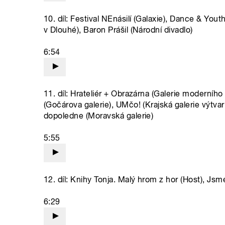
10. díl: Festival NEnásilí (Galaxie), Dance & You
v Dlouhé), Baron Prášil (Národní divadlo)
6:54
11. díl: Hrateliér + Obrazárna (Galerie moderníh
(Gočárova galerie), UMčo! (Krajská galerie výtva
dopoledne (Moravská galerie)
5:55
12. díl: Knihy Tonja. Malý hrom z hor (Host), Js
6:29