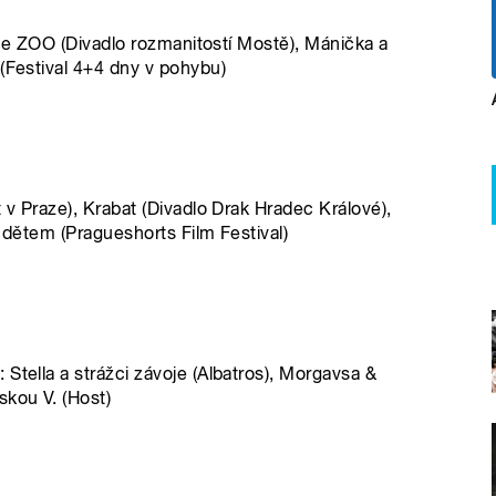
nice ZOO (Divadlo rozmanitostí Mostě), Mánička a
 (Festival 4+4 dny v pohybu)
 v Praze), Krabat (Divadlo Drak Hradec Králové),
s dětem (Pragueshorts Film Festival)
Stella a strážci závoje (Albatros), Morgavsa &
kou V. (Host)