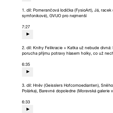
1. díl: Pomerančová lodička (FysioArt), Já, racek
symfonikové), GVUO pro nejmenší
7:27
2. díl: Knihy Felikracie + Katka už nebude divná:
porucha příjmu potravy hlasem holky, co už nec
6:35
3. díl: Hněv (Geisslers Hofcomoedianten), Sněhov
Polárka), Barevné dopoledne (Moravská galerie
6:33