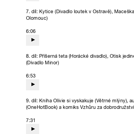
7. díl: Kytice (Divadlo loutek v Ostravě), Maceš
Olomouc)
6:06
8. díl: Příšerná teta (Horácké divadlo), Otisk 
(Divadlo Minor)
6:53
9. díl: Kniha Olívie si vyskakuje (Větrné mlýny),
(OneHotBook) a komiks Vzhůru za dobrodružství
7:31