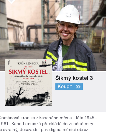
Šikmý kostel 3
Koupit
Románová kronika ztraceného města - léta 1945–
1961. Karin Lednická předkládá do značné míry
převratný, dosavadní paradigma měnící obraz