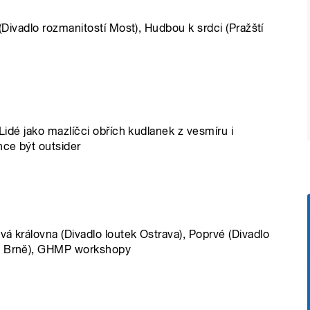
 (Divadlo rozmanitostí Most), Hudbou k srdci (Pražští
 Lidé jako mazlíčci obřích kudlanek z vesmíru i
hce být outsider
á královna (Divadlo loutek Ostrava), Poprvé (Divadlo
 v Brně), GHMP workshopy