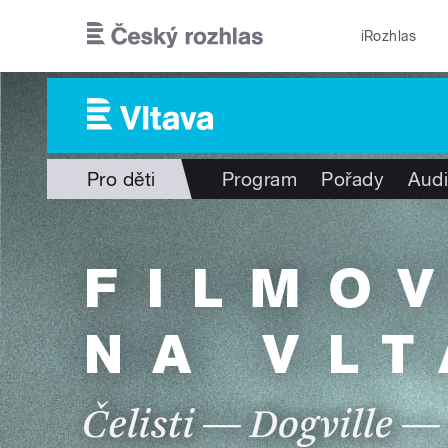
Přejít k hlavnímu obsahu
iRozhlas
Pro děti
Program
Pořady
Audi