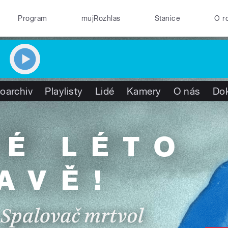
Program
mujRozhlas
Stanice
O r
oarchiv
Playlisty
Lidé
Kamery
O nás
Do