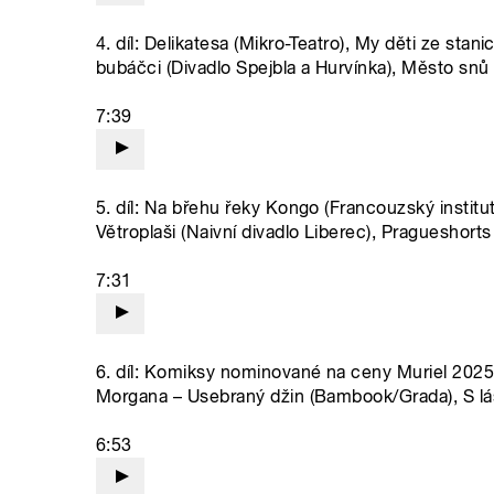
4. díl: Delikatesa (Mikro-Teatro), My děti ze sta
bubáčci (Divadlo Spejbla a Hurvínka), Město snů
7:39
5. díl: Na břehu řeky Kongo (Francouzský institut
Větroplaši (Naivní divadlo Liberec), Pragueshort
7:31
6. díl: Komiksy nominované na ceny Muriel 2025: 
Morgana – Usebraný džin (Bambook/Grada), S lás
6:53