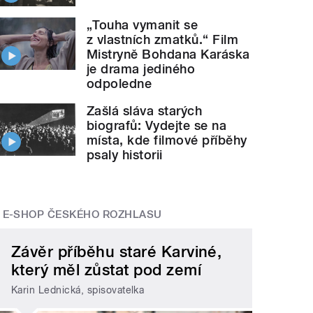
„Touha vymanit se
z vlastních zmatků.“ Film
Mistryně Bohdana Karáska
je drama jediného
odpoledne
Zašlá sláva starých
biografů: Vydejte se na
místa, kde filmové příběhy
psaly historii
E-SHOP ČESKÉHO ROZHLASU
Závěr příběhu staré Karviné,
který měl zůstat pod zemí
Karin Lednická, spisovatelka