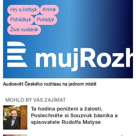
Hry a četby
Krimi
Pohádky
Pořady
Živé vysílání
Audiosvět Českého rozhlasu na jednom místě
MOHLO BY VÁS ZAJÍMAT
Ta hodina ponížení a žalosti.
Poslechněte si Souzvuk básníka a
spisovatele Rudolfa Matyse