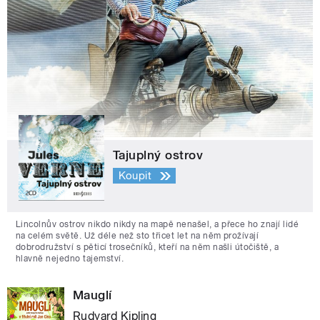
Tajuplný ostrov
Koupit
Lincolnův ostrov nikdo nikdy na mapě nenašel, a přece ho znají lidé
na celém světě. Už déle než sto třicet let na něm prožívají
dobrodružství s pěticí trosečníků, kteří na něm našli útočiště, a
hlavně nejedno tajemství.
Mauglí
Rudyard Kipling