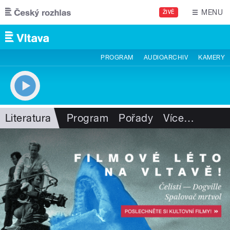
Přejít k hlavnímu obsahu
MENU
ŽIVĚ
PROGRAM
AUDIOARCHIV
KAMERY
Literatura
Program
Pořady
Více
…