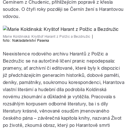
Černínem z Chudenic, přihlížejícím popravě z křesla
soudce. O čtyři roky později se Černín žení s Harantovou
vdovou.
Marie Koldinská: Kryštof Harant z Polžic a Bezdružic
|
foto:
Nakladatelství Paseka
Neexistence rodového archivu Harantů z Polžic a
Bezdružic se na autorčině líčení pranic nepodepsala:
prameny, ať archivní či editované, které byly k dispozici
již předcházejícím generacím historiků, dobové paměti,
deníky, památníky, soukromou korespondenci, Harantova
vlastní literární a hudební díla podrobila Koldinská
novému zkoumání a důkladně je vytěžila. Pracovala s
rozsáhlým korpusem odborné literatury, ba i s díly
literatury krásné, věnované osudům jmenovaného
českého pána – závěrečná kapitola knihy, nazvaná Život
po životě, zkoumá obraz, který po Harantově smrti