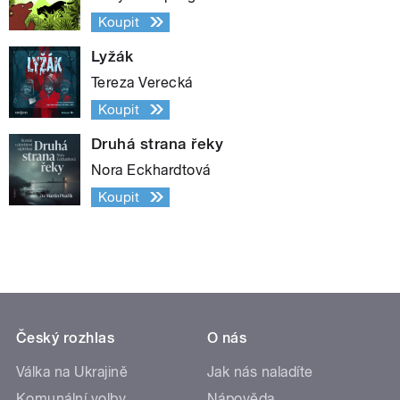
Koupit
Lyžák
Tereza Verecká
Koupit
Druhá strana řeky
Nora Eckhardtová
Koupit
Český rozhlas
O nás
Válka na Ukrajině
Jak nás naladíte
Komunální volby
Nápověda