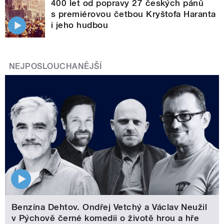
400 let od popravy 27 českých pánů
s premiérovou četbou Kryštofa Haranta
i jeho hudbou
NEJPOSLOUCHANĚJŠÍ
Benzína Dehtov. Ondřej Vetchý a Václav Neužil
v Pýchově černé komedii o životě hrou a hře