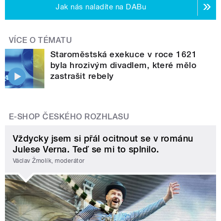
Jak nás naladíte na DABu
VÍCE O TÉMATU
Staroměstská exekuce v roce 1621
byla hrozivým divadlem, které mělo
zastrašit rebely
E-SHOP ČESKÉHO ROZHLASU
Vždycky jsem si přál ocitnout se v románu
Julese Verna. Teď se mi to splnilo.
Václav Žmolík, moderátor