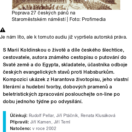
Poprava 27 českých pánů na
Staroměstském náměstí | Foto: Profimedia
Je nám líto, ale k tomuto audiu již vypršela autorská práva.
S Marií Koldinskou o životě a díle českého šlechtice,
cestovatele, autora známého cestopisu o putování do
Svaté země a do Egypta, skladatele, účastníka odboje
českých evangelických stavů proti Habsburkům.
Kompozici ukázek z Harantova životopisu, jeho vlastní
literární a hudební tvorby, dobových pramenů a
beletristických zpracování poslouchejte on-line po
dobu jednoho týdne po odvysílání.
Účinkují:
Rudolf Pellar, Jiří Ptáčník, Renata Klusáková
Připravili:
Jiří Kamen, Jiří Teml
Natočeno:
v roce 2002