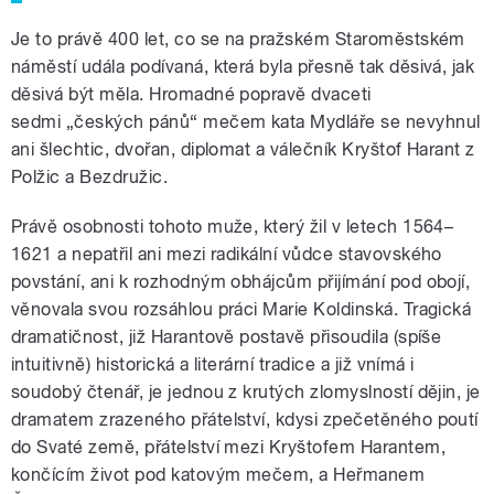
Je to právě 400 let, co se na pražském Staroměstském
náměstí udála podívaná, která byla přesně tak děsivá, jak
děsivá být měla. Hromadné popravě dvaceti
sedmi
„českých pánů“ mečem kata Mydláře
se nevyhnul
ani šlechtic, dvořan, diplomat a válečník Kryštof Harant z
Polžic a Bezdružic.
Právě osobnosti tohoto muže, který žil v letech 1564–
1621 a nepatřil ani mezi radikální vůdce stavovského
povstání, ani k rozhodným obhájcům přijímání pod obojí,
věnovala svou rozsáhlou práci Marie Koldinská. Tragická
dramatičnost, již Harantově postavě přisoudila (spíše
intuitivně) historická a literární tradice a již vnímá i
soudobý čtenář, je jednou z krutých zlomyslností dějin, je
dramatem zrazeného přátelství, kdysi zpečetěného poutí
do Svaté země, přátelství mezi Kryštofem Harantem,
končícím život pod katovým mečem, a Heřmanem