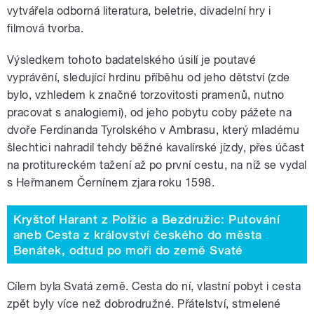
vytvářela odborná literatura, beletrie, divadelní hry i
filmová tvorba.
Výsledkem tohoto badatelského úsilí je poutavé
vyprávění, sledující hrdinu příběhu od jeho dětství (zde
bylo, vzhledem k značné torzovitosti pramenů, nutno
pracovat s analogiemi), od jeho pobytu coby pážete na
dvoře Ferdinanda Tyrolského v Ambrasu, který mladému
šlechtici nahradil tehdy běžné kavalírské jízdy, přes účast
na protitureckém tažení až po první cestu, na níž se vydal
s Heřmanem Černínem zjara roku 1598.
Kryštof Harant z Polžic a Bezdružic: Putování
aneb Cesta z království českého do města
Benátek, odtud po moři do země Svaté
Cílem byla Svatá země. Cesta do ní, vlastní pobyt i cesta
zpět byly více než dobrodružné. Přátelství, stmelené