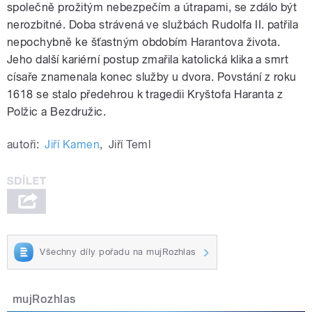
společně prožitým nebezpečím a útrapami, se zdálo být
nerozbitné. Doba strávená ve službách Rudolfa II. patřila
nepochybně ke šťastným obdobím Harantova života.
Jeho další kariérní postup zmařila katolická klika a smrt
císaře znamenala konec služby u dvora. Povstání z roku
1618 se stalo předehrou k tragedii Kryštofa Haranta z
Polžic a Bezdružic.
autoři:
Jiří Kamen
,
Jiří Teml
Všechny díly pořadu na mujRozhlas
mujRozhlas