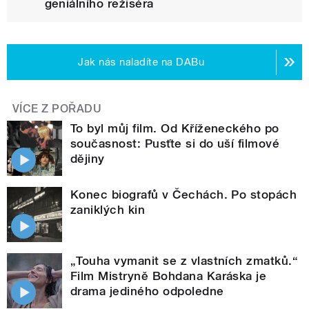
geniálního režiséra
Jak nás naladíte na DABu
VÍCE Z POŘADU
To byl můj film. Od Kříženeckého po
současnost: Pusťte si do uší filmové
dějiny
Konec biografů v Čechách. Po stopách
zaniklých kin
„Touha vymanit se z vlastních zmatků.“
Film Mistryně Bohdana Karáska je
drama jediného odpoledne