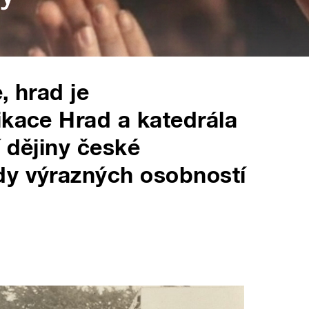
, hrad je
ikace Hrad a katedrála
 dějiny české
dy výrazných osobností