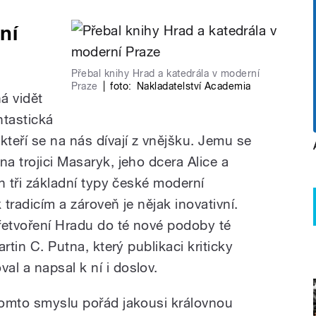
lní
Přebal knihy Hrad a katedrála v moderní
Praze
|
foto:
Nakladatelství Academia
á vidět
ntastická
kteří se na nás dívají z vnějšku. Jemu se
na trojici Masaryk, jeho dcera Alice a
ch tři základní typy české moderní
 tradicím a zároveň je nějak inovativní.
přetvoření Hradu do té nové podoby té
artin C. Putna, který publikaci kriticky
l a napsal k ní i doslov.
 tomto smyslu pořád jakousi královnou