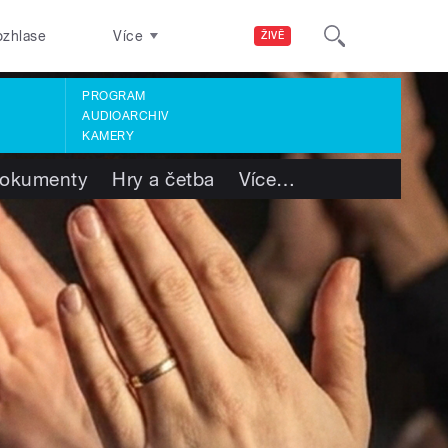
ozhlase
Více
ŽIVĚ
PROGRAM
AUDIOARCHIV
KAMERY
okumenty
Hry a četba
Více
…