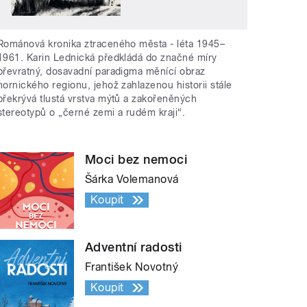
Románová kronika ztraceného města - léta 1945–
1961. Karin Lednická předkládá do značné míry
převratný, dosavadní paradigma měnící obraz
hornického regionu, jehož zahlazenou historii stále
překrývá tlustá vrstva mýtů a zakořeněných
stereotypů o „černé zemi a rudém kraji“.
Moci bez nemoci
Šárka Volemanová
Koupit
Adventní radosti
František Novotný
Koupit