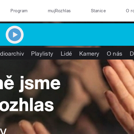
Program
mujRozhlas
Stanice
O r
dioarchiv
Playlisty
Lidé
Kamery
O nás
D