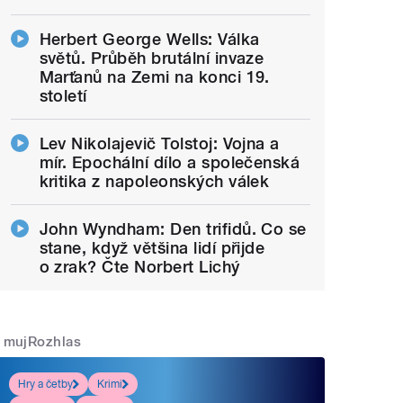
Herbert George Wells: Válka
světů. Průběh brutální invaze
Marťanů na Zemi na konci 19.
století
Lev Nikolajevič Tolstoj: Vojna a
mír. Epochální dílo a společenská
kritika z napoleonských válek
John Wyndham: Den trifidů. Co se
stane, když většina lidí přijde
o zrak? Čte Norbert Lichý
mujRozhlas
Hry a četby
Krimi