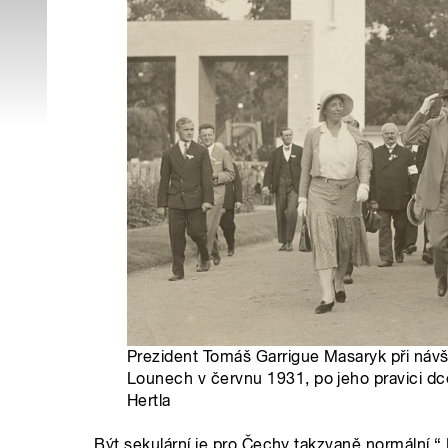
Prezident Tomáš Garrigue Masaryk při náv
Lounech v červnu 1931, po jeho pravici dce
Hertla
„Být sekulární je pro Čechy takzvaně normální.“ 