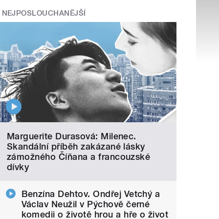
NEJPOSLOUCHANĚJŠÍ
Marguerite Durasová: Milenec.
Skandální příběh zakázané lásky
zámožného Číňana a francouzské
dívky
Benzína Dehtov. Ondřej Vetchý a
Václav Neužil v Pýchově černé
komedii o životě hrou a hře o život