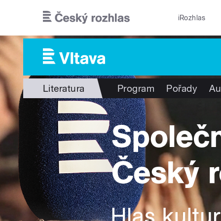
Přejít k hlavnímu obsahu
iRozhlas
Literatura
Program
Pořady
Au