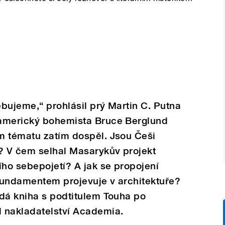
bujeme,“ prohlásil prý Martin C. Putna
 americký bohemista Bruce Berglund
m tématu zatím dospěl. Jsou Češi
 V čem selhal Masarykův projekt
ho sebepojetí? A jak se propojení
fundamentem projevuje v architektuře?
ídá kniha s podtitulem Touha po
 nakladatelství Academia.