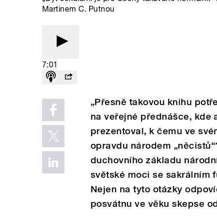
Martinem C. Putnou
7:01
„Přesně takovou knihu potře
na veřejné přednášce, kde
prezentoval, k čemu ve své
opravdu národem „něcistů“?
duchovního základu národní
světské moci se sakrálním 
Nejen na tyto otázky odpov
posvátnu ve věku skepse od