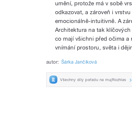
umění, protože má v sobě vr
odkazovat, a zároveň i vrstvu 
emocionálně-intuitivně. A zá
Architektura na tak klíčovýc
co mají všichni před očima a
vnímání prostoru, světa i ději
autor:
Šárka Jančíková
Všechny díly pořadu na mujRozhlas