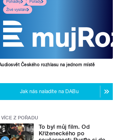
Pohádky
Pořady
Živé vysílání
Audiosvět Českého rozhlasu na jednom místě
Jak nás naladíte na DABu
VÍCE Z POŘADU
To byl můj film. Od
Kříženeckého po
současnost: Pusťte si do