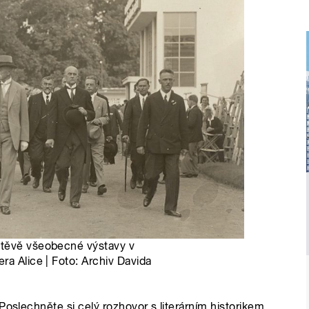
štěvě všeobecné výstavy v
ra Alice | Foto: Archiv Davida
Poslechněte si celý rozhovor s literárním historikem