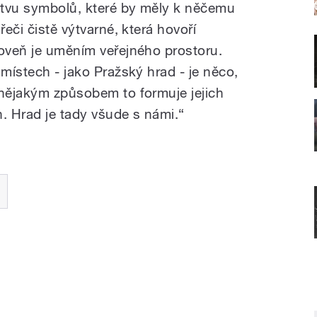
stvu symbolů, které by měly k něčemu
řeči čistě výtvarné, která hovoří
roveň je uměním veřejného prostoru.
h místech
‒
jako Pražský hrad
‒
je něco,
 nějakým způsobem to formuje jejich
n. Hrad je tady všude s námi.“